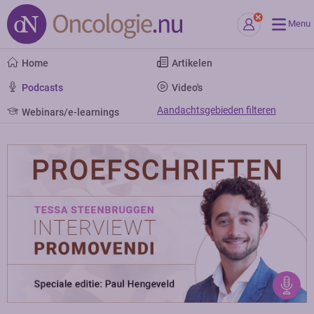
Menu
Home
Artikelen
Podcasts
Video's
Aandachtsgebieden filteren
Webinars/e-learnings