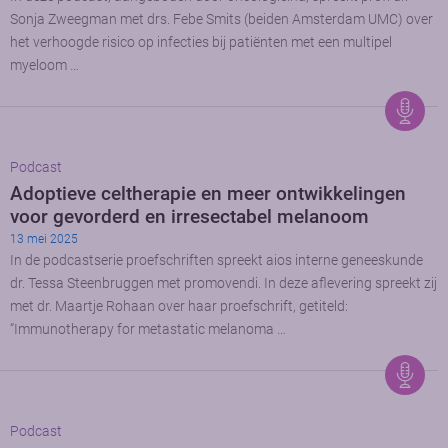
Sonja Zweegman met drs. Febe Smits (beiden Amsterdam UMC) over
het verhoogde risico op infecties bij patiënten met een multipel
myeloom …
Podcast
Adoptieve celtherapie en meer ontwikkelingen
voor gevorderd en irresectabel melanoom
13 mei 2025
In de podcastserie proefschriften spreekt aios interne geneeskunde
dr. Tessa Steenbruggen met promovendi. In deze aflevering spreekt zij
met dr. Maartje Rohaan over haar proefschrift, getiteld:
“Immunotherapy for metastatic melanoma …
Podcast