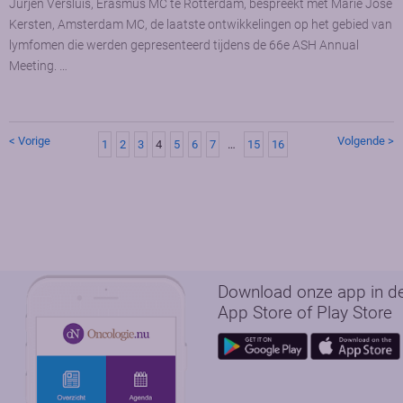
Jurjen Versluis, Erasmus MC te Rotterdam, bespreekt met Marie José
Kersten, Amsterdam MC, de laatste ontwikkelingen op het gebied van
lymfomen die werden gepresenteerd tijdens de 66e ASH Annual
Meeting. …
< Vorige
Volgende >
1
2
3
4
5
6
7
…
15
16
Download onze app in d
App Store of Play Store