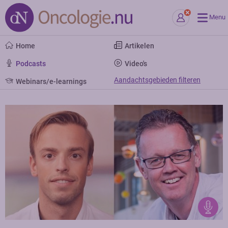
Menu
Home
Artikelen
Podcasts
Video's
Aandachtsgebieden filteren
Webinars/e-learnings