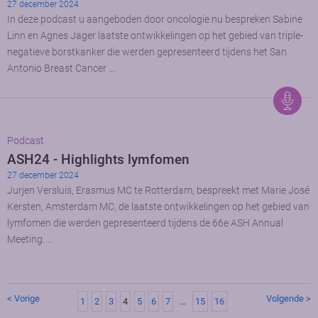
27 december 2024
In deze podcast u aangeboden door oncologie.nu bespreken Sabine
Linn en Agnes Jager laatste ontwikkelingen op het gebied van triple-
negatieve borstkanker die werden gepresenteerd tijdens het San
Antonio Breast Cancer …
Podcast
ASH24 - Highlights lymfomen
27 december 2024
Jurjen Versluis, Erasmus MC te Rotterdam, bespreekt met Marie José
Kersten, Amsterdam MC, de laatste ontwikkelingen op het gebied van
lymfomen die werden gepresenteerd tijdens de 66e ASH Annual
Meeting. …
< Vorige
Volgende >
1
2
3
4
5
6
7
…
15
16