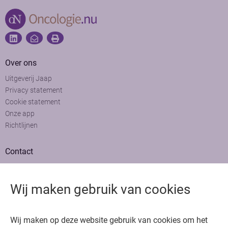
Over ons
Uitgeverij Jaap
Privacy statement
Cookie statement
Onze app
Richtlijnen
Contact
Adviesraad
Colofon
Wij maken gebruik van cookies
Adverteren
Bedankt voor het bezoeken van Oncologie.nu
Wij maken op deze website gebruik van cookies om het