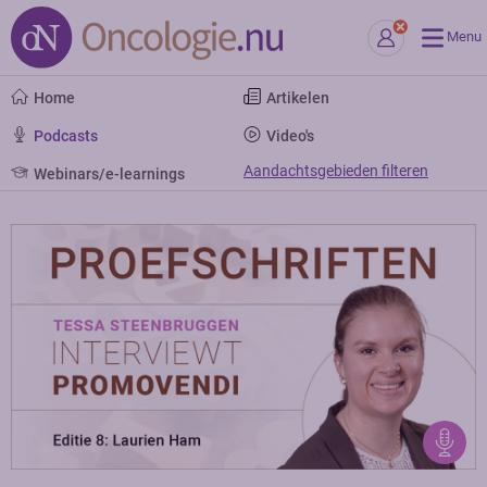
Menu
Home
Artikelen
Podcasts
Video's
Aandachtsgebieden filteren
Webinars/e-learnings