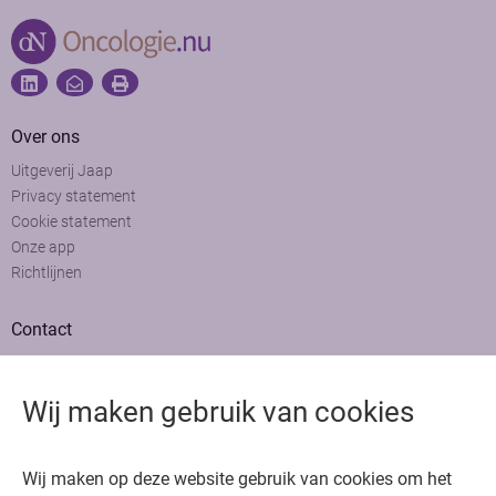
Over ons
Uitgeverij Jaap
Privacy statement
Cookie statement
Onze app
Richtlijnen
Contact
Adviesraad
Colofon
Wij maken gebruik van cookies
Adverteren
Bedankt voor het bezoeken van Oncologie.nu
Wij maken op deze website gebruik van cookies om het