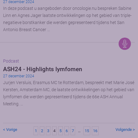
27 december 2024
In deze podcast u aangeboden door oncologie.nu bespreken Sabine
Linn en Agnes Jager laatste ontwikkelingen op het gebied van triple-
negatieve borstkanker die werden gepresenteerd tijdens het San
Antonio Breast Cancer …
Podcast
ASH24 - Highlights lymfomen
27 december 2024
Jurjen Versluis, Erasmus MC te Rotterdam, bespreekt met Marie José
Kersten, Amsterdam MC, de laatste ontwikkelingen op het gebied van
lymfomen die werden gepresenteerd tijdens de 66e ASH Annual
Meeting. …
< Vorige
Volgende >
1
2
3
4
5
6
7
…
15
16