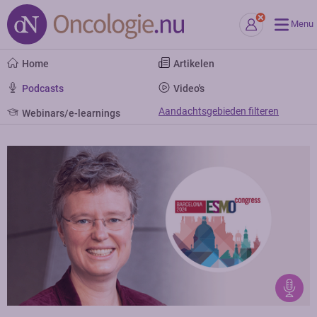
Menu
Home
Artikelen
Podcasts
Video's
Aandachtsgebieden filteren
Webinars/e-learnings