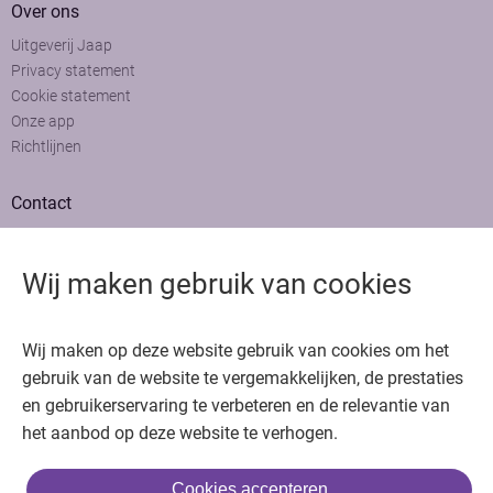
Over ons
Uitgeverij Jaap
Privacy statement
Cookie statement
Onze app
Richtlijnen
Contact
Adviesraad
Colofon
Wij maken gebruik van cookies
Adverteren
Bedankt voor het bezoeken van Oncologie.nu
Wij maken op deze website gebruik van cookies om het
Krijg gratis toegang in 30 seconden of log in om verder te gaan
gebruik van de website te vergemakkelijken, de prestaties
en gebruikerservaring te verbeteren en de relevantie van
Copyright © 2026. Uitgeverij Jaap. Alle rechten voorbehouden.
het aanbod op deze website te verhogen.
Cookies accepteren