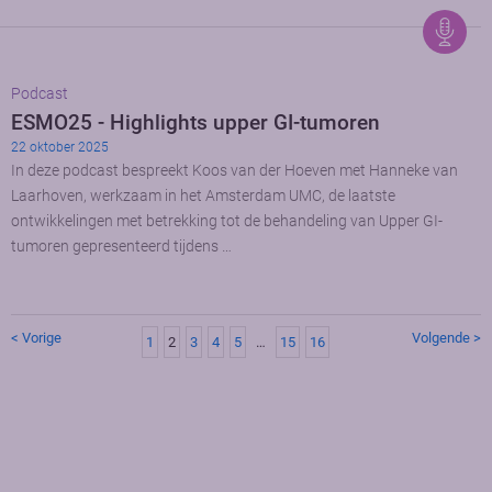
Podcast
ESMO25 - Highlights upper GI-tumoren
22 oktober 2025
In deze podcast bespreekt Koos van der Hoeven met Hanneke van
Laarhoven, werkzaam in het Amsterdam UMC, de laatste
ontwikkelingen met betrekking tot de behandeling van Upper GI-
tumoren gepresenteerd tijdens …
< Vorige
Volgende >
1
2
3
4
5
…
15
16