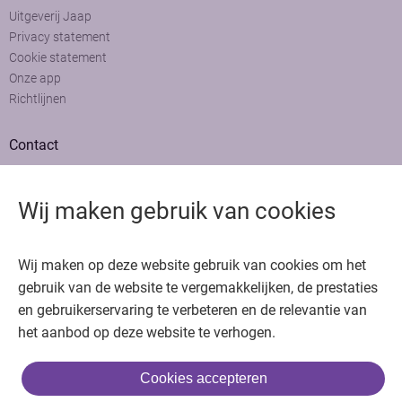
Uitgeverij Jaap
Privacy statement
Cookie statement
Onze app
Richtlijnen
Contact
Adviesraad
Colofon
Wij maken gebruik van cookies
Adverteren
Bedankt voor het bezoeken van Oncologie.nu
Wij maken op deze website gebruik van cookies om het
Krijg gratis toegang in 30 seconden of log in om verder te gaan
gebruik van de website te vergemakkelijken, de prestaties
en gebruikerservaring te verbeteren en de relevantie van
Copyright © 2026. Uitgeverij Jaap. Alle rechten voorbehouden.
het aanbod op deze website te verhogen.
Cookies accepteren
of