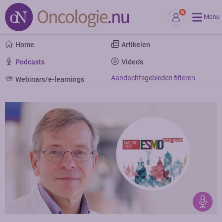
Menu
Home
Artikelen
Podcasts
Video's
Aandachtsgebieden filteren
Webinars/e-learnings