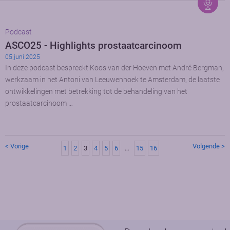
Podcast
ASCO25 - Highlights prostaatcarcinoom
05 juni 2025
In deze podcast bespreekt Koos van der Hoeven met André Bergman,
werkzaam in het Antoni van Leeuwenhoek te Amsterdam, de laatste
ontwikkelingen met betrekking tot de behandeling van het
prostaatcarcinoom …
< Vorige
Volgende >
1
2
3
4
5
6
…
15
16