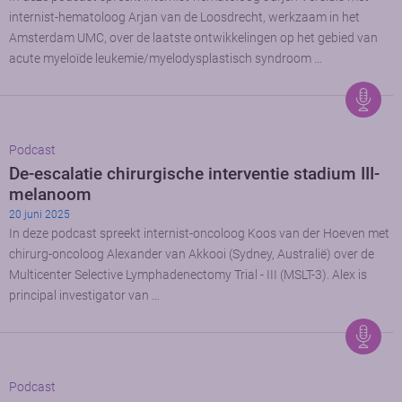
internist-hematoloog Arjan van de Loosdrecht, werkzaam in het
Amsterdam UMC, over de laatste ontwikkelingen op het gebied van
acute myeloïde leukemie/myelodysplastisch syndroom …
Podcast
De-escalatie chirurgische interventie stadium III-
melanoom
20 juni 2025
In deze podcast spreekt internist-oncoloog Koos van der Hoeven met
chirurg-oncoloog Alexander van Akkooi (Sydney, Australië) over de
Multicenter Selective Lymphadenectomy Trial - III (MSLT-3). Alex is
principal investigator van …
Podcast