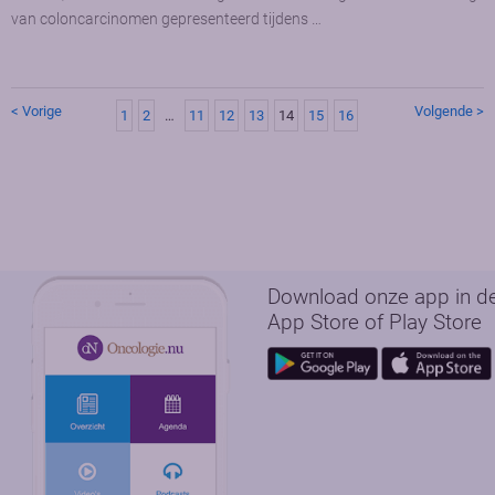
van coloncarcinomen gepresenteerd tijdens …
< Vorige
Volgende >
1
2
…
11
12
13
14
15
16
Download onze app in d
App Store of Play Store