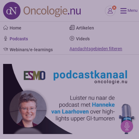
Menu
Home
Artikelen
Podcasts
Video's
Aandachtsgebieden filteren
Webinars/e-learnings