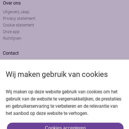
Over ons
Uitgeverij Jaap
Privacy statement
Cookie statement
Onze app
Richtlijnen
Contact
Adviesraad
Colofon
Wij maken gebruik van cookies
Adverteren
Bedankt voor het bezoeken van Oncologie.nu
Wij maken op deze website gebruik van cookies om het
Krijg gratis toegang in 30 seconden of log in om verder te gaan
gebruik van de website te vergemakkelijken, de prestaties
en gebruikerservaring te verbeteren en de relevantie van
Copyright © 2026. Uitgeverij Jaap. Alle rechten voorbehouden.
het aanbod op deze website te verhogen.
Cookies accepteren