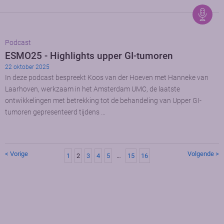
Podcast
ESMO25 - Highlights upper GI-tumoren
22 oktober 2025
In deze podcast bespreekt Koos van der Hoeven met Hanneke van
Laarhoven, werkzaam in het Amsterdam UMC, de laatste
ontwikkelingen met betrekking tot de behandeling van Upper GI-
tumoren gepresenteerd tijdens …
< Vorige
Volgende >
1
2
3
4
5
…
15
16