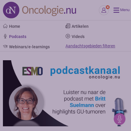
Menu
Home
Artikelen
Podcasts
Video's
Aandachtsgebieden filteren
Webinars/e-learnings