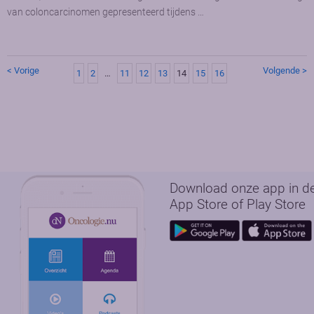
van coloncarcinomen gepresenteerd tijdens …
< Vorige
Volgende >
1
2
…
11
12
13
14
15
16
Download onze app in d
App Store of Play Store