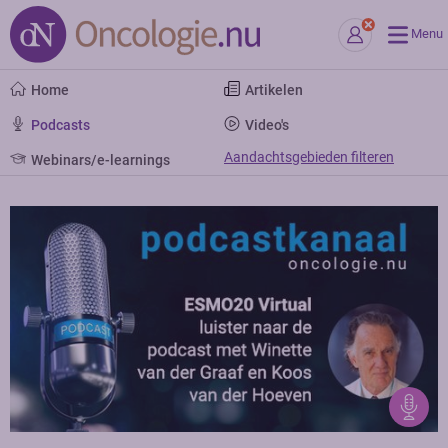
Menu
Home
Artikelen
Podcasts
Video's
Aandachtsgebieden filteren
Webinars/e-learnings