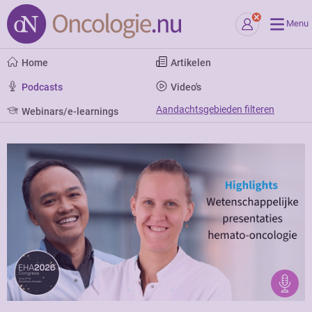
Menu
Home
Artikelen
Podcasts
Video's
Aandachtsgebieden filteren
Webinars/e-learnings