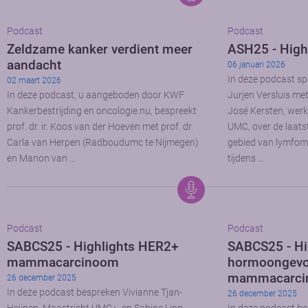
Podcast
Podcast
Zeldzame kanker verdient meer
ASH25 - High
aandacht
06 januari 2026
In deze podcast sp
02 maart 2026
In deze podcast, u aangeboden door KWF
Jurjen Versluis me
Kankerbestrijding en oncologie.nu, bespreekt
José Kersten, wer
prof. dr. ir. Koos van der Hoeven met prof. dr.
UMC, over de laats
Carla van Herpen (Radboudumc te Nijmegen)
gebied van lymfom
en Manon van …
tijdens …
Podcast
Podcast
SABCS25 - Highlights HER2+
SABCS25 - Hi
mammacarcinoom
hormoongevo
mammacarci
26 december 2025
In deze podcast bespreken Vivianne Tjan-
26 december 2025