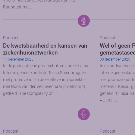
Vriens, nucleair geneeskundige aan het
Radboudumc …
Podcast
Podcast
De kwetsbaarheid en kansen van
Wel of geen 
ziekenhuisnetwerken
gemetastasee
17 december 2025
03 december 2025
In de podcastserie proefschriften spreekt aios
In de podcastserie
Interne geneeskunde dr. Tessa Steenbruggen
interne geneeskun
met promovendi. In deze aflevering spreekt zij
met promovendi. In 
met Roos van der Ven over haar proefschrift,
met Fleur Kleiburg 
getiteld: ‘The Complexity of …
getiteld: ‘Clinical
PET/CT …
Podcast
Podcast