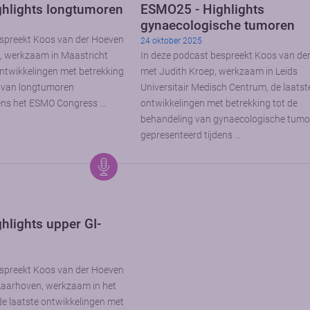
hlights longtumoren
ESMO25 - Highlights
gynaecologische tumoren
espreekt Koos van der Hoeven
24 oktober 2025
, werkzaam in Maastricht
In deze podcast bespreekt Koos van de
ntwikkelingen met betrekking
met Judith Kroep, werkzaam in Leids
g van longtumoren
Universitair Medisch Centrum, de laatst
dens het ESMO Congress …
ontwikkelingen met betrekking tot de
behandeling van gynaecologische tumo
gepresenteerd tijdens …
hlights upper GI-
espreekt Koos van der Hoeven
aarhoven, werkzaam in het
 laatste ontwikkelingen met