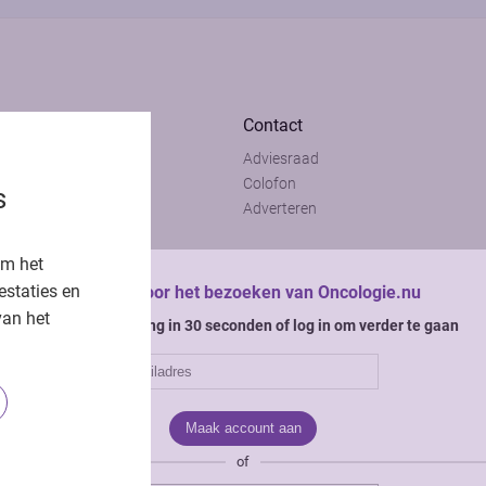
Contact
Adviesraad
t
Colofon
s
t
Adverteren
om het
estaties en
Bedankt voor het bezoeken van Oncologie.nu
van het
Krijg gratis toegang in 30 seconden of log in om verder te gaan
of