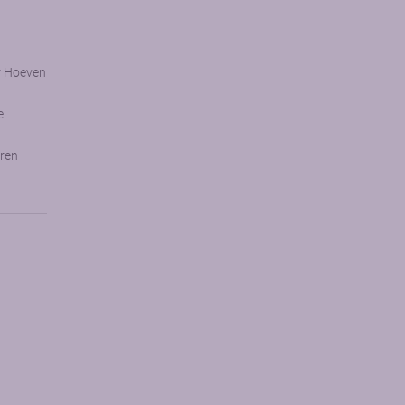
r Hoeven
e
ren