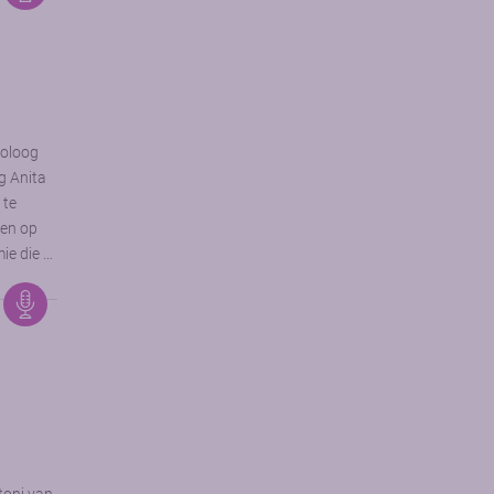
toloog
g Anita
 te
gen op
ie die …