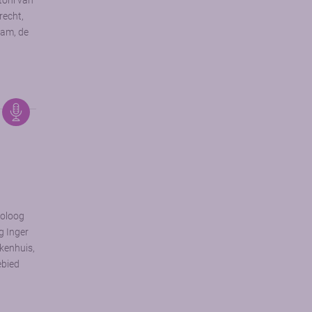
toni van
echt,
dam, de
toloog
g Inger
ekenhuis,
ebied