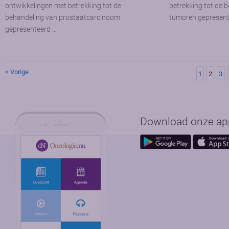
ontwikkelingen met betrekking tot de
betrekking tot de 
behandeling van prostaatcarcinoom
tumoren gepresente
gepresenteerd …
< Vorige
1
2
3
Download onze app 