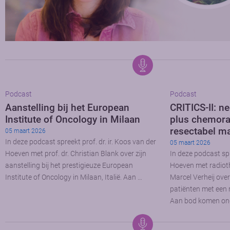
Podcast
Podcast
Aanstelling bij het European
CRITICS-II: 
Institute of Oncology in Milaan
plus chemorad
resectabel m
05 maart 2026
In deze podcast spreekt prof. dr. ir. Koos van der
05 maart 2026
Hoeven met prof. dr. Christian Blank over zijn
In deze podcast spr
aanstelling bij het prestigieuze European
Hoeven met radioth
Institute of Oncology in Milaan, Italië. Aan …
Marcel Verheij over
patiënten met een
Aan bod komen on