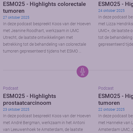
ESMO25 - Highlights colorectale
ESMO25 - Hig
tumoren
24 oktober 2025
In deze podcast b
27 oktober 2025
In deze podcast bespreekt Koos van der Hoeven
met Lizza Hendriks
met Jeanine Roodhart, werkzaam in UMC
UMC+, de laatste o
Utrecht, de laatste ontwikkelingen met
tot de behandelin
betrekking tot de behandeling van colorectale
gepresenteerd tij
tumoren gepresenteerd tijdens het ESMO …
Podcast
Podcast
ESMO25 - Highlights
ESMO25 - Hig
prostaatcarcinoom
tumoren
23 oktober 2025
22 oktober 2025
In deze podcast bespreekt Koos van der Hoeven
In deze podcast b
met André Bergman, werkzaam in het Antoni
met Hanneke van L
van Leeuwenhoek te Amsterdam, de laatste
Amsterdam UMC, de