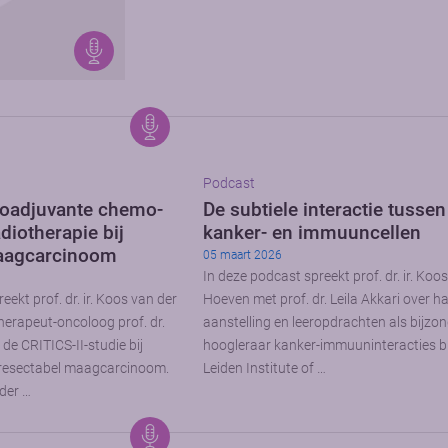
Podcast
neoadjuvante chemo-
De subtiele interactie tussen
iotherapie bij
kanker- en immuuncellen
aagcarcinoom
05 maart 2026
In deze podcast spreekt prof. dr. ir. Koo
eekt prof. dr. ir. Koos van der
Hoeven met prof. dr. Leila Akkari over h
erapeut-oncoloog prof. dr.
aanstelling en leeropdrachten als bijzo
 de CRITICS-II-studie bij
hoogleraar kanker-immuuninteracties bi
 resectabel maagcarcinoom.
Leiden Institute of …
der …