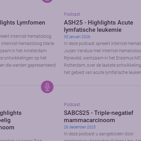
Podcast
lights Lymfomen
ASH25 - Highlights Acute
lymfatische leukemie
reekt internist-hematoloog
05 januari 2026
t internist-hematoloog Marie
In deze podcast spreekt internist-hema
kzaam in het Amsterdam
Jurjen Versluis met internist-hematoloo
te ontwikkelingen op het
Rijneveld, werkzaam in het Erasmus MC
en die werden gepresenteerd
Rotterdam, over de laatste ontwikkelin
het gebied van acute lymfatische leukem
Podcast
ghlights
SABCS25 - Triple-negatief
elig
mammacarcinoom
noom
26 december 2025
In deze podcast u aangeboden door