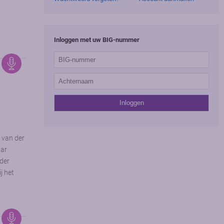
Inloggen met uw BIG-nummer
s van der
aar
nder
j het