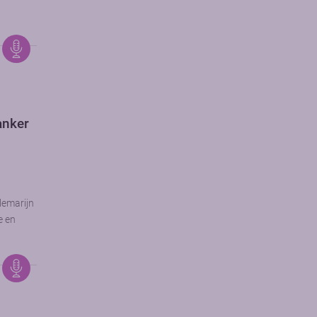
kanker
lemarijn
e en