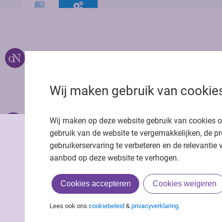
Over ons
Uitgeverij Jaap
Privacy statemen
Wij maken gebruik van cookie
Cookie statemen
Onze app
Richtlijnen
Wij maken op deze website gebruik van cookies 
gebruik van de website te vergemakkelijken, de pr
gebruikerservaring te verbeteren en de relevantie 
aanbod op deze website te verhogen.
Cookies accepteren
Cookies weigeren
Lees ook ons
cookiebeleid
&
privacyverklaring
.