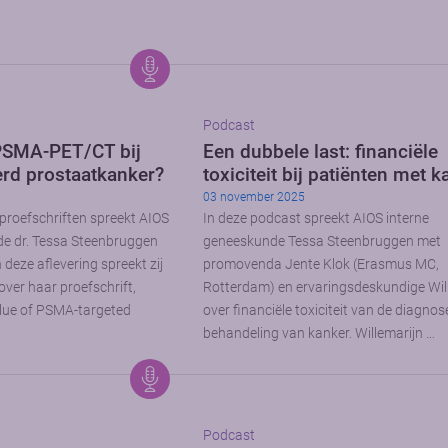
Podcast
PSMA-PET/CT bij
Een dubbele last: financiële
rd prostaatkanker?
toxiciteit bij patiënten met 
03 november 2025
 proefschriften spreekt AIOS
In deze podcast spreekt AIOS interne
de dr. Tessa Steenbruggen
geneeskunde Tessa Steenbruggen met
deze aflevering spreekt zij
promovenda Jente Klok (Erasmus MC,
over haar proefschrift,
Rotterdam) en ervaringsdeskundige Wil
 value of PSMA-targeted
over financiële toxiciteit van de diagnos
behandeling van kanker. Willemarijn …
Podcast