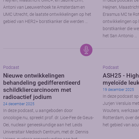
Heijnen, Maastricht UMC+, en Sabine Linn,
In deze podcast be
Antoni van Leeuwenhoek te Amsterdam en
Heijnen, Maastrich
UMC Utrecht, de laatste ontwikkelingen op het
Erasmus MC te Rot
gebied van HER2+ borstkanker die werden …
ontwikkelingen op 
borstkanker die we
het San Antonio …
Podcast
Podcast
Nieuwe ontwikkelingen
ASH25 - High
behandeling gedifferentieerd
myeloïde leu
schildkliercarcinoom met
19 december 2025
radioactief jodium
In deze podcast sp
Jurjen Versluis me
24 december 2025
In deze podcast, u aangeboden door
Wouters, werkzaam
oncologie.nu, spreekt prof. dr. Lioe-Fee de Geus-
Rotterdam, over de
Oei, nucleair geneeskundige aan het Leids
het gebied van acu
Universitair Medisch Centrum, met dr. Dennis