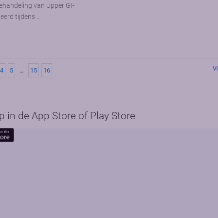
behandeling van Upper GI-
erd tijdens …
V
4
5
…
15
16
in de App Store of Play Store