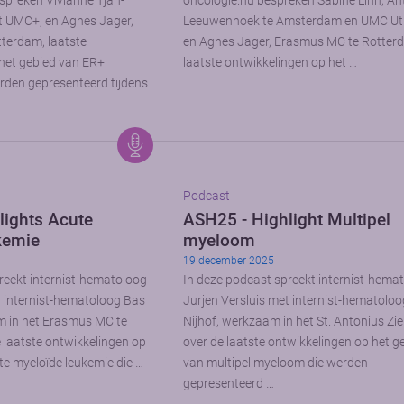
spreken Vivianne Tjan-
oncologie.nu bespreken Sabine Linn, An
t UMC+, en Agnes Jager,
Leeuwenhoek te Amsterdam en UMC Utr
terdam, laatste
en Agnes Jager, Erasmus MC te Rotter
het gebied van ER+
laatste ontwikkelingen op het …
rden gepresenteerd tijdens
Podcast
lights Acute
ASH25 - Highlight Multipel
kemie
myeloom
19 december 2025
reekt internist-hematoloog
In deze podcast spreekt internist-hema
t internist-hematoloog Bas
Jurjen Versluis met internist-hematoloo
 in het Erasmus MC te
Nijhof, werkzaam in het St. Antonius Zi
 laatste ontwikkelingen op
over de laatste ontwikkelingen op het g
te myeloïde leukemie die …
van multipel myeloom die werden
gepresenteerd …