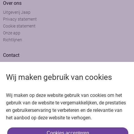
Over ons
Uitgeverij Jaap
Privacy statement
Cookie statement
Onze app
Richtlijnen
Contact
Adviesraad
Colofon
Wij maken gebruik van cookies
Adverteren
Bedankt voor het bezoeken van Oncologie.nu
Wij maken op deze website gebruik van cookies om het
Krijg gratis toegang in 30 seconden of log in om verder te gaan
gebruik van de website te vergemakkelijken, de prestaties
en gebruikerservaring te verbeteren en de relevantie van
Copyright © 2026. Uitgeverij Jaap. Alle rechten voorbehouden.
het aanbod op deze website te verhogen.
Cookies accepteren