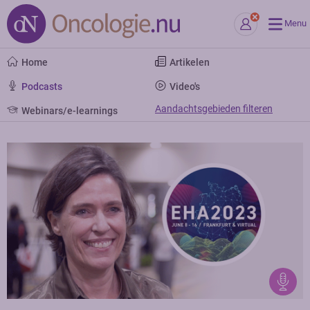
Menu
Home
Artikelen
Podcasts
Video's
Aandachtsgebieden filteren
Webinars/e-learnings