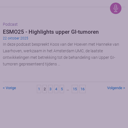
Podcast
ESMO25 - Highlights upper GI-tumoren
22 oktober 2025
In deze podcast bespreekt Koos van der Hoeven met Hanneke van
Laarhoven, werkzaam in het Amsterdam UMC, de laatste
ontwikkelingen met betrekking tot de behandeling van Upper GI-
tumoren gepresenteerd tijdens …
< Vorige
Volgende >
1
2
3
4
5
…
15
16