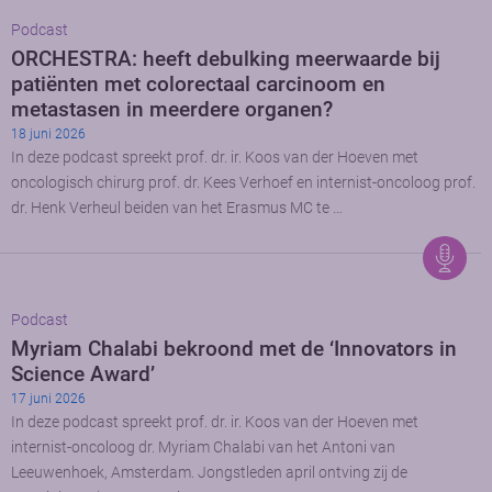
Podcast
ORCHESTRA: heeft debulking meerwaarde bij
patiënten met colorectaal carcinoom en
metastasen in meerdere organen?
18 juni 2026
In deze podcast spreekt prof. dr. ir. Koos van der Hoeven met
oncologisch chirurg prof. dr. Kees Verhoef en internist-oncoloog prof.
dr. Henk Verheul beiden van het Erasmus MC te …
Podcast
Myriam Chalabi bekroond met de ‘Innovators in
Science Award’
17 juni 2026
In deze podcast spreekt prof. dr. ir. Koos van der Hoeven met
internist-oncoloog dr. Myriam Chalabi van het Antoni van
Leeuwenhoek, Amsterdam. Jongstleden april ontving zij de