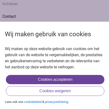
Richtlijnen
Contact
Adviesraad
Colofon
Wij maken gebruik van cookies
Adverteren
Bedankt voor het bezoeken van Oncologie.nu
Wij maken op deze website gebruik van cookies om het
Krijg gratis toegang in 30 seconden of log in om verder te gaan
gebruik van de website te vergemakkelijken, de prestaties
en gebruikerservaring te verbeteren en de relevantie van
Copyright © 2026. Uitgeverij Jaap. Alle rechten voorbehouden.
het aanbod op deze website te verhogen.
Cookies accepteren
of
Cookies weigeren
Inloggen met BIG & achternaam
Inloggen met een account
Lees ook ons
cookiebeleid
&
privacyverklaring
.