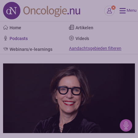
Menu
Home
Artikelen
Podcasts
Video's
Aandachtsgebieden filteren
Webinars/e-learnings