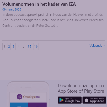
Volumenormen in het kader van IZA
09 maart 2026
In deze podcast spreekt prof. dr. ir. Koos van der Hoeven met prof. dr.
Rob Tollenaar hoogleraar Heelkunde in het Leids Universitair Medisch
Centrum, Leiden, en dr. Peter Go, tot …
Volgende >
1
2
3
4
…
15
16
Download onze app in d
App Store of Play Store