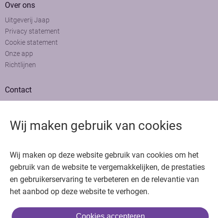
Over ons
Uitgeverij Jaap
Privacy statement
Cookie statement
Onze app
Richtlijnen
Contact
Adviesraad
Colofon
Wij maken gebruik van cookies
Adverteren
Bedankt voor het bezoeken van Oncologie.nu
Wij maken op deze website gebruik van cookies om het
Krijg gratis toegang in 30 seconden of log in om verder te gaan
gebruik van de website te vergemakkelijken, de prestaties
en gebruikerservaring te verbeteren en de relevantie van
Copyright © 2026. Uitgeverij Jaap. Alle rechten voorbehouden.
het aanbod op deze website te verhogen.
Cookies accepteren