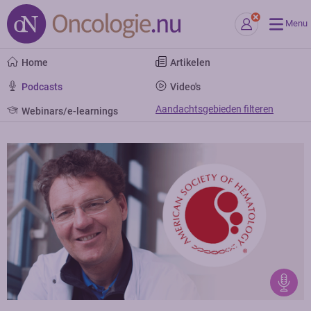
Menu
Home
Artikelen
Podcasts
Video's
Aandachtsgebieden filteren
Webinars/e-learnings