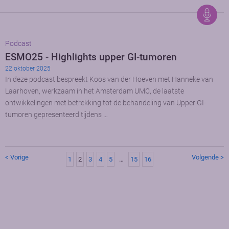
Podcast
ESMO25 - Highlights upper GI-tumoren
22 oktober 2025
In deze podcast bespreekt Koos van der Hoeven met Hanneke van
Laarhoven, werkzaam in het Amsterdam UMC, de laatste
ontwikkelingen met betrekking tot de behandeling van Upper GI-
tumoren gepresenteerd tijdens …
< Vorige
Volgende >
1
2
3
4
5
…
15
16