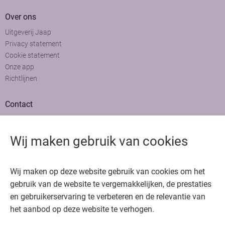
Over ons
Uitgeverij Jaap
Privacy statement
Cookie statement
Onze app
Richtlijnen
Contact
Adviesraad
Colofon
Wij maken gebruik van cookies
Adverteren
Bedankt voor het bezoeken van Oncologie.nu
Wij maken op deze website gebruik van cookies om het
Krijg gratis toegang in 30 seconden of log in om verder te gaan
gebruik van de website te vergemakkelijken, de prestaties
en gebruikerservaring te verbeteren en de relevantie van
Copyright © 2026. Uitgeverij Jaap. Alle rechten voorbehouden.
het aanbod op deze website te verhogen.