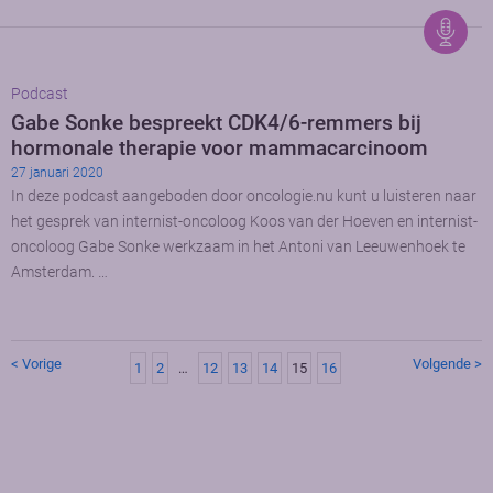
Podcast
Gabe Sonke bespreekt CDK4/6-remmers bij
hormonale therapie voor mammacarcinoom
27 januari 2020
In deze podcast aangeboden door oncologie.nu kunt u luisteren naar
het gesprek van internist-oncoloog Koos van der Hoeven en internist-
oncoloog Gabe Sonke werkzaam in het Antoni van Leeuwenhoek te
Amsterdam. …
< Vorige
Volgende >
1
2
…
12
13
14
15
16