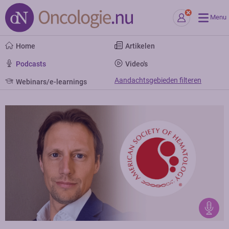
Menu
Home
Artikelen
Podcasts
Video's
Aandachtsgebieden filteren
Webinars/e-learnings