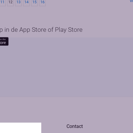
V
11
12
13
14
15
16
in de App Store of Play Store
Contact