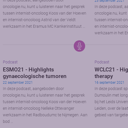
In deze podcast, aangeboden door
23 september 2021
oncologie.nu, kunt u luisteren naar het gesprek
In deze podcast, 
tussen internist-oncoloog Koos van der Hoeven
oncologie.nu, kunt 
en internist-oncoloog Astrid van der Veldt
tussen internist-o
werkzaam in het Eramus MC Kankerinstituut …
en internist-oncolo
werkzaam in het E
Podcast
Podcast
ESMO21 - Highlights
WCLC21 - Hig
gynaecologische tumoren
therapy
22 september 2021
16 september 2021
In deze podcast, aangeboden door
In deze podcast sp
oncologie.nu, kunt u luisteren naar het gesprek
Dumoulin met long
tussen internist-oncoloog Koos van der Hoeven
bij het Leids Unive
en internist-oncoloog Nelleke Ottevanger
Leiden, over de laa
werkzaam in het Radboudumc te Nijmegen. Aan
gebied van targete
bod …