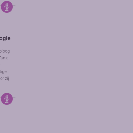
logie
coloog
Tanja
r
tige
or zij