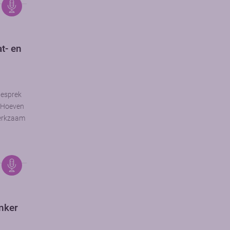
t- en
gesprek
r Hoeven
werkzaam
nker