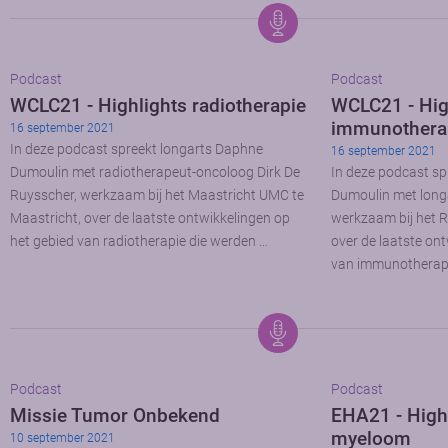
Podcast
Podcast
WCLC21 - Highlights radiotherapie
WCLC21 - Hig
immunothera
16 september 2021
In deze podcast spreekt longarts Daphne
16 september 2021
Dumoulin met radiotherapeut-oncoloog Dirk De
In deze podcast sp
Ruysscher, werkzaam bij het Maastricht UMC te
Dumoulin met longa
Maastricht, over de laatste ontwikkelingen op
werkzaam bij het 
het gebied van radiotherapie die werden …
over de laatste on
van immunotherapi
Podcast
Podcast
Missie Tumor Onbekend
EHA21 - Highl
myeloom
10 september 2021