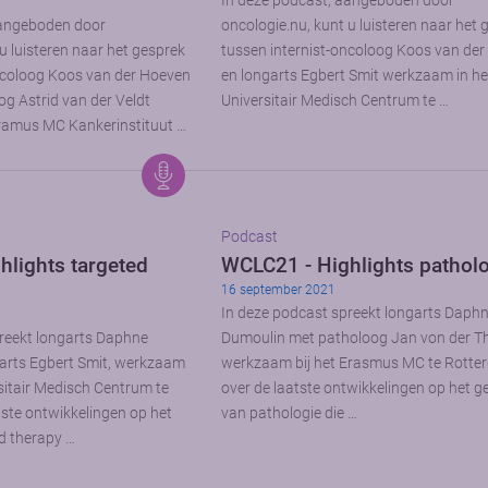
In deze podcast, aangeboden door
aangeboden door
oncologie.nu, kunt u luisteren naar het 
u luisteren naar het gesprek
tussen internist-oncoloog Koos van de
ncoloog Koos van der Hoeven
en longarts Egbert Smit werkzaam in he
og Astrid van der Veldt
Universitair Medisch Centrum te …
ramus MC Kankerinstituut …
Podcast
hlights targeted
WCLC21 - Highlights pathol
16 september 2021
In deze podcast spreekt longarts Daph
reekt longarts Daphne
Dumoulin met patholoog Jan von der T
arts Egbert Smit, werkzaam
werkzaam bij het Erasmus MC te Rotte
rsitair Medisch Centrum te
over de laatste ontwikkelingen op het g
tste ontwikkelingen op het
van pathologie die …
d therapy …