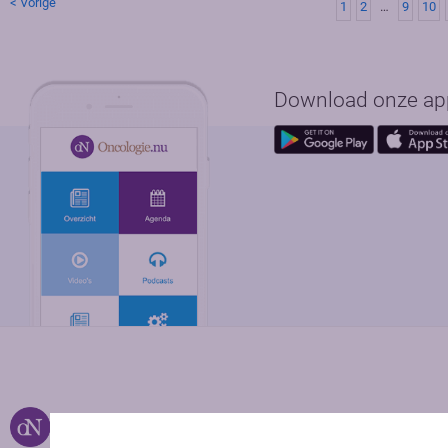
< Vorige
1
2
…
9
10
Download onze app 
Over ons