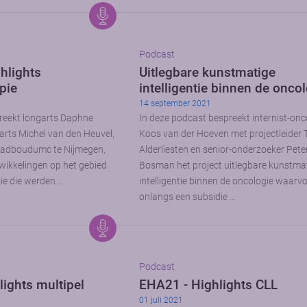
Podcast
hlights
Uitlegbare kunstmatige
pie
intelligentie binnen de onco
14 september 2021
reekt longarts Daphne
In deze podcast bespreekt internist-on
rts Michel van den Heuvel,
Koos van der Hoeven met projectleider 
Radboudumc te Nijmegen,
Alderliesten en senior-onderzoeker Pete
twikkelingen op het gebied
Bosman het project uitlegbare kunstma
e die werden …
intelligentie binnen de oncologie waarvo
onlangs een subsidie …
Podcast
ights multipel
EHA21 - Highlights CLL
01 juli 2021