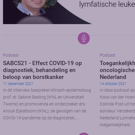
Podcast
Podcast
SABCS21 - Effect COVID-19 op
Toegankelijk
diagnostiek, behandeling en
oncologische
beloop van borstkanker
Nederland
11 december 2021
14 oktober 2021
In dit interview bespreken klinisch epidemioloog
In deze podcast sp
prof. dr. Sabine Siesling (IKNL en Universiteit
Koos van der Hoev
Twente) en promovenda en onderzoeker drs.
Colinda Post uit 
Anouk Eijkelboom (IKNL), de gevolgen van de
adviseur Verzekerd
COVID-19-pandemie op de diagnostiek, …
Nederland Lonneke
toegankelijkheid …