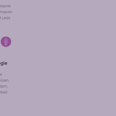
gesprek
r Hoeven
t Leids
ogie
ne
hüsen,
rdam,
ebied