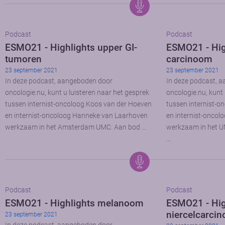
Podcast
Podcast
ESMO21 - Highlights upper GI-
ESMO21 - High
tumoren
carcinoom
23 september 2021
23 september 2021
In deze podcast, aangeboden door
In deze podcast, 
oncologie.nu, kunt u luisteren naar het gesprek
oncologie.nu, kunt 
tussen internist-oncoloog Koos van der Hoeven
tussen internist-o
en internist-oncoloog Hanneke van Laarhoven
en internist-oncol
werkzaam in het Amsterdam UMC. Aan bod …
werkzaam in het U
…
Podcast
Podcast
ESMO21 - Highlights melanoom
ESMO21 - Hig
niercelcarci
23 september 2021