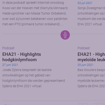
In deze podcast spreekt internist-oncoloog
03 juli 2021
Koos van der Hoeven met Warnyta Minnaard,
Sonja Zweegman be
mede-oprichter van Missie Tumor Onbekend,
ontwikkelingen op 
over wat zij kunnen betekenen voor patiënten
myeloom die werde
met een PTO (primaire tumor onbekend). …
EHA 2021 virtual.
Podcast
Podcast
EHA21 - Highlights
EHA21 - High
hodgkinlymfoom
myeloïde leu
27 juni 2021
25 juni 2021
Josée Zijlstra bespreekt de laatste
Bas Wouters bespre
ontwikkelingen op het gebied van
ontwikkelingen op 
hodgkinlymfoom die werden gepresenteerd
myeloïde leukemie
tijdens de EHA 2021 virtual.
tijdens de EHA 2021