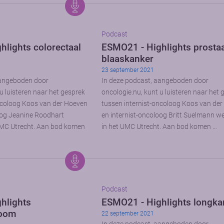
Podcast
lights colorectaal
ESMO21 - Highlights prostaa
blaaskanker
23 september 2021
aangeboden door
In deze podcast, aangeboden door
u luisteren naar het gesprek
oncologie.nu, kunt u luisteren naar het 
ncoloog Koos van der Hoeven
tussen internist-oncoloog Koos van de
oog Jeanine Roodhart
en internist-oncoloog Britt Suelmann 
MC Utrecht. Aan bod komen
in het UMC Utrecht. Aan bod komen …
Podcast
hlights
ESMO21 - Highlights longka
noom
22 september 2021