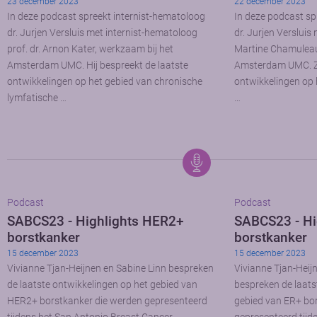
23 december 2023
22 december 2023
In deze podcast spreekt internist-hematoloog
In deze podcast sp
dr. Jurjen Versluis met internist-hematoloog
dr. Jurjen Versluis
prof. dr. Arnon Kater, werkzaam bij het
Martine Chamuleau
Amsterdam UMC. Hij bespreekt de laatste
Amsterdam UMC. Ze 
ontwikkelingen op het gebied van chronische
ontwikkelingen op 
lymfatische …
…
Podcast
Podcast
SABCS23 - Highlights HER2+
SABCS23 - Hi
borstkanker
borstkanker
15 december 2023
15 december 2023
Vivianne Tjan-Heijnen en Sabine Linn bespreken
Vivianne Tjan-Heij
de laatste ontwikkelingen op het gebied van
bespreken de laats
HER2+ borstkanker die werden gepresenteerd
gebied van ER+ bo