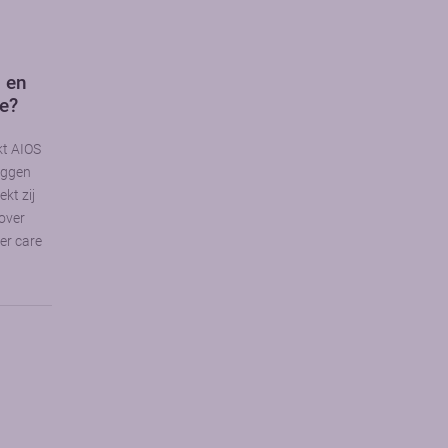
n en
ie?
kt AIOS
uggen
kt zij
over
cer care