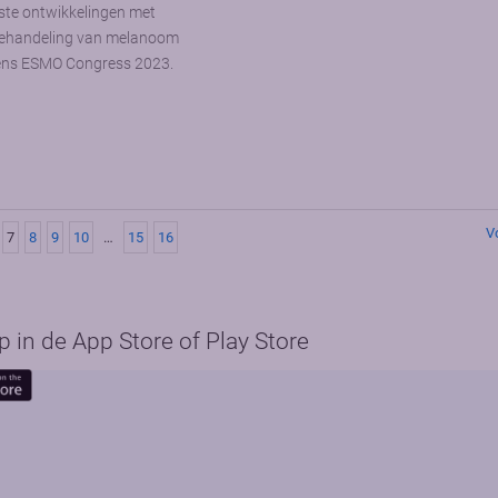
tste ontwikkelingen met
 behandeling van melanoom
dens ESMO Congress 2023.
V
7
8
9
10
…
15
16
in de App Store of Play Store