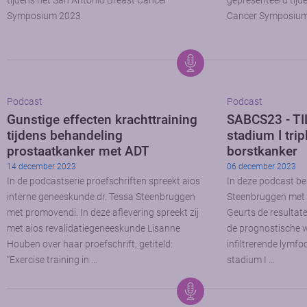
tijdens het San Antonio Breast Cancer
gepresenteerd tijd
Symposium 2023.
Cancer Symposium
Podcast
Podcast
Gunstige effecten krachttraining
SABCS23 - TIL
tijdens behandeling
stadium I trip
prostaatkanker met ADT
borstkanker
14 december 2023
06 december 2023
In de podcastserie proefschriften spreekt aios
In deze podcast be
interne geneeskunde dr. Tessa Steenbruggen
Steenbruggen met 
met promovendi. In deze aflevering spreekt zij
Geurts de resultat
met aios revalidatiegeneeskunde Lisanne
de prognostische 
Houben over haar proefschrift, getiteld:
infiltrerende lymfo
“Exercise training in …
stadium I …