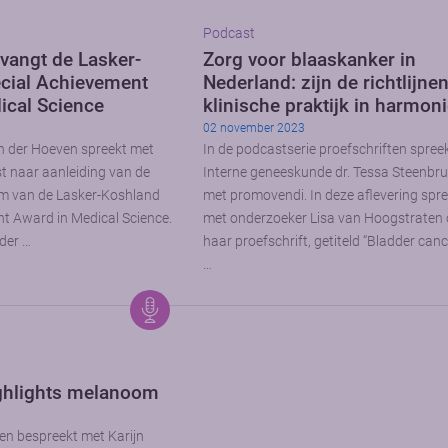
Podcast
tvangt de Lasker-
Zorg voor blaaskanker in
cial Achievement
Nederland: zijn de richtlijne
ical Science
klinische praktijk in harmon
02 november 2023
n der Hoeven spreekt met
In de podcastserie proefschriften spree
st naar aanleiding van de
Interne geneeskunde dr. Tessa Steenbr
m van de Lasker-Koshland
met promovendi. In deze aflevering spree
t Award in Medical Science.
met onderzoeker Lisa van Hoogstraten 
der …
haar proefschrift, getiteld “Bladder can
…
ghlights melanoom
en bespreekt met Karijn