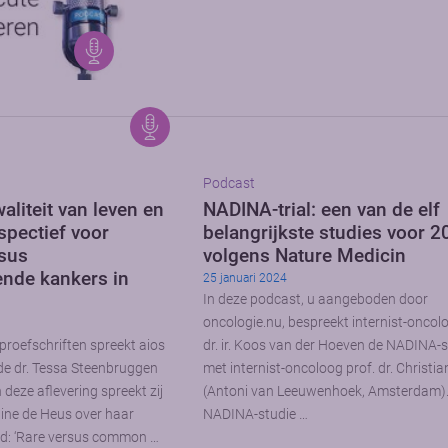
Podcast
aliteit van leven en
NADINA-trial: een van de elf
spectief voor
belangrijkste studies voor 
sus
volgens Nature Medicin
nde kankers in
25 januari 2024
In deze podcast, u aangeboden door
oncologie.nu, bespreekt internist-oncol
proefschriften spreekt aios
dr. ir. Koos van der Hoeven de NADINA-s
de dr. Tessa Steenbruggen
met internist-oncoloog prof. dr. Christi
deze aflevering spreekt zij
(Antoni van Leeuwenhoek, Amsterdam).
ine de Heus over haar
NADINA-studie …
eld: ‘Rare versus common …