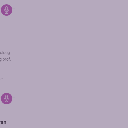
toloog
g prof.
el
van