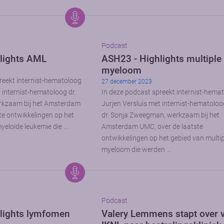
Podcast
lights AML
ASH23 - Highlights multiple
myeloom
reekt internist-hematoloog
27 december 2023
 internist-hematoloog dr.
In deze podcast spreekt internist-hema
rkzaam bij het Amsterdam
Jurjen Versluis met internist-hematoloo
te ontwikkelingen op het
dr. Sonja Zweegman, werkzaam bij het
yeloïde leukemie die …
Amsterdam UMC, over de laatste
ontwikkelingen op het gebied van multip
myeloom die werden …
Podcast
lights lymfomen
Valery Lemmens stapt over 