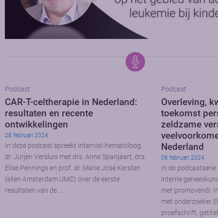
Podcast
Podcast
CAR-T-celtherapie in Nederland:
Overleving, kw
resultaten en recente
toekomst per
ontwikkelingen
zeldzame ver
veelvoorkome
28 februari 2024
Nederland
In deze podcast spreekt internist-hematoloog
dr. Jurjen Versluis met drs. Anne Spanjaart, drs.
06 februari 2024
Elise Pennings en prof. dr. Marie José Kersten
In de podcastserie 
(allen Amsterdam UMC) over de eerste
interne geneeskun
resultaten van de …
met promovendi. In 
met onderzoeker El
proefschrift, getit