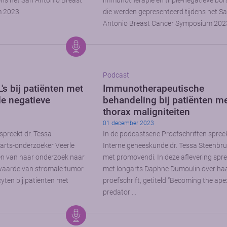
ens het San Antonio Breast
immunotherapie en triple-negatieve bor
 2023.
die werden gepresenteerd tijdens het S
Antonio Breast Cancer Symposium 202
Podcast
's bij patiënten met
Immunotherapeutische
le negatieve
behandeling bij patiënten m
thorax maligniteiten
01 december 2023
spreekt dr. Tessa
In de podcastserie Proefschriften spree
arts-onderzoeker Veerle
Interne geneeskunde dr. Tessa Steenbr
en van haar onderzoek naar
met promovendi. In deze aflevering spree
waarde van stromale tumor
met longarts Daphne Dumoulin over ha
cyten bij patiënten met
proefschrift, getiteld “Becoming the ape
predator …