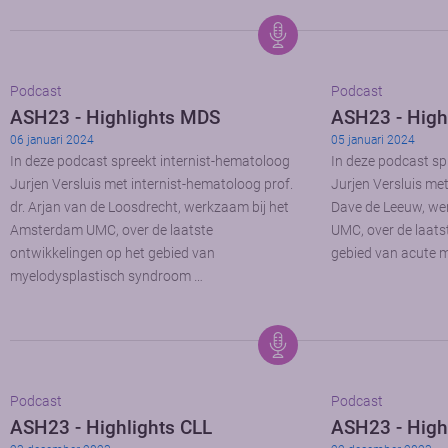
Podcast
Podcast
ASH23 - Highlights MDS
ASH23 - High
06 januari 2024
05 januari 2024
In deze podcast spreekt internist-hematoloog
In deze podcast sp
Jurjen Versluis met internist-hematoloog prof.
Jurjen Versluis met
dr. Arjan van de Loosdrecht, werkzaam bij het
Dave de Leeuw, we
Amsterdam UMC, over de laatste
UMC, over de laats
ontwikkelingen op het gebied van
gebied van acute m
myelodysplastisch syndroom …
Podcast
Podcast
ASH23 - Highlights CLL
ASH23 - High