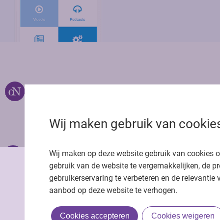
Over ons
Uitgeverij Jaap
Privacy statemen
Wij maken gebruik van cookie
Cookie statemen
Onze app
Richtlijnen
Wij maken op deze website gebruik van cookies 
gebruik van de website te vergemakkelijken, de pr
gebruikerservaring te verbeteren en de relevantie 
aanbod op deze website te verhogen.
Cookies accepteren
Cookies weigeren