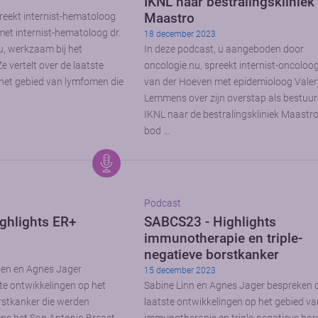
IKNL naar bestralingskliniek
Maastro
reekt internist-hematoloog
 met internist-hematoloog dr.
18 december 2023
, werkzaam bij het
In deze podcast, u aangeboden door
vertelt over de laatste
oncologie.nu, spreekt internist-oncoloo
het gebied van lymfomen die
van der Hoeven met epidemioloog Valer
Lemmens over zijn overstap als bestuu
IKNL naar de bestralingskliniek Maastr
bod …
Podcast
ghlights ER+
SABCS23 - Highlights
immunotherapie en triple-
negatieve borstkanker
nen en Agnes Jager
15 december 2023
te ontwikkelingen op het
Sabine Linn en Agnes Jager bespreken 
rstkanker die werden
laatste ontwikkelingen op het gebied v