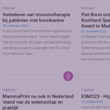
Podcast
Podcast
Verbeteren van immunotherapie
Piet Borst on
bij patiënten met borstkanker
Koshland Spe
Award in Med
16 november 2023
In de podcastserie Proefschriften spreekt aios
07 november 2023
interne geneeskunde dr. Tessa Steenbruggen
Professor Koos va
met promovendi. Dit is een speciale aflevering
professor Piet Bor
van de serie waarin ze spreekt met dr. Leonie
toekenning aan he
Voorwerk over haar …
Special Achievemen
Aan bod komen on
Podcast
Podcast
MammaPrint nu ook in Nederland
ESMO23 - Hi
‘stand van de wetenschap en
27 oktober 2023
praktijk’
Koos van der Hoev