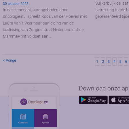
Suijkerbuijk de laa
30 oktober 2023
In deze podcast, u aangeboden door
betrekking tot de
oncologie.nu, spreekt Koos van der Hoeven met
gepresenteerd tij
Laura van ‘t Veer naar aanleiding van de
beslissing van Zorginstituut Nederland dat de
MammaPrint voldoet aan …
< Vorige
1
2
3
4
5
6
Download onze app 