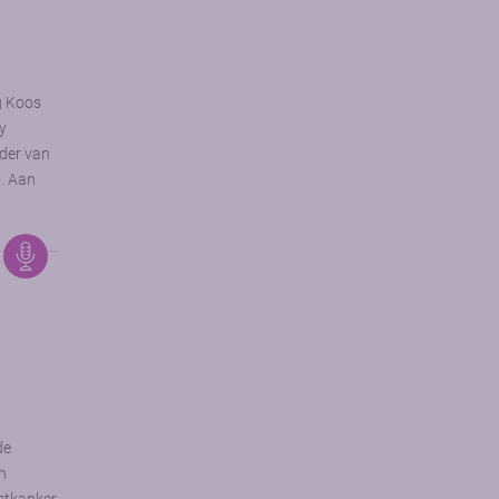
g Koos
y
rder van
o. Aan
de
an