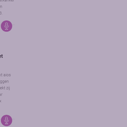
stkanker
an
3.
et
kt aios
uggen
kt zij
ar
x