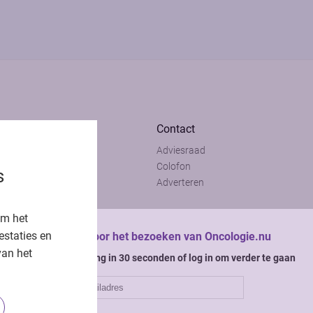
Contact
Adviesraad
t
Colofon
s
t
Adverteren
om het
estaties en
Bedankt voor het bezoeken van Oncologie.nu
van het
Krijg gratis toegang in 30 seconden of log in om verder te gaan