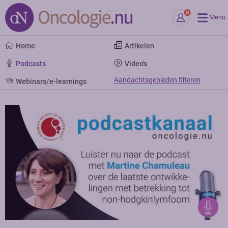
Menu
Home
Artikelen
Podcasts
Video's
Aandachtsgebieden filteren
Webinars/e-learnings