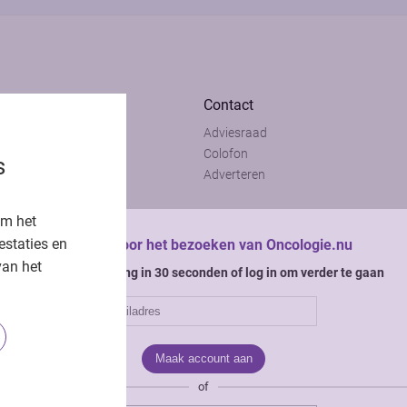
Contact
Adviesraad
t
Colofon
s
t
Adverteren
om het
estaties en
Bedankt voor het bezoeken van Oncologie.nu
van het
Krijg gratis toegang in 30 seconden of log in om verder te gaan
of