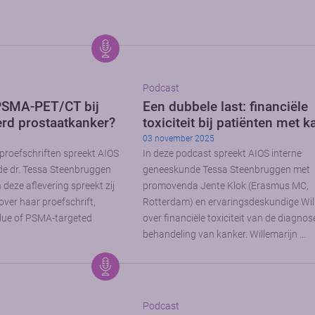
Podcast
PSMA-PET/CT bij
Een dubbele last: financiële
rd prostaatkanker?
toxiciteit bij patiënten met 
03 november 2025
 proefschriften spreekt AIOS
In deze podcast spreekt AIOS interne
de dr. Tessa Steenbruggen
geneeskunde Tessa Steenbruggen met
deze aflevering spreekt zij
promovenda Jente Klok (Erasmus MC,
over haar proefschrift,
Rotterdam) en ervaringsdeskundige Wil
 value of PSMA-targeted
over financiële toxiciteit van de diagnos
behandeling van kanker. Willemarijn …
Podcast