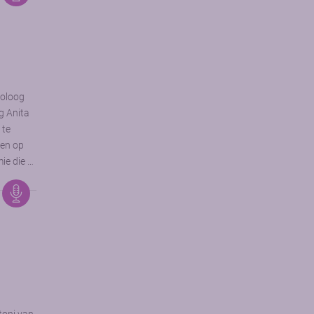
toloog
g Anita
 te
gen op
ie die …