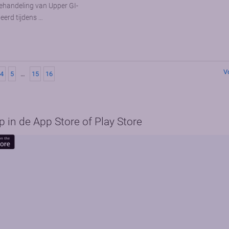
behandeling van Upper GI-
erd tijdens …
V
4
5
…
15
16
in de App Store of Play Store