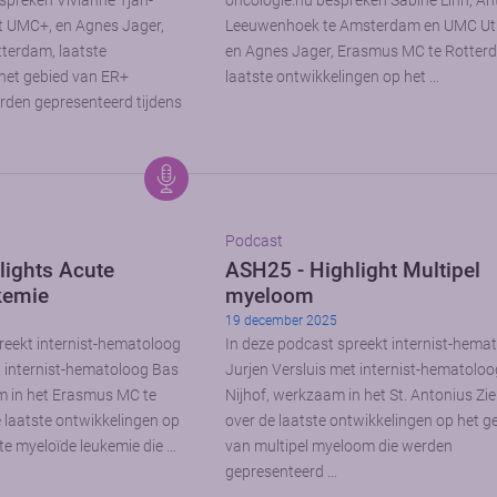
spreken Vivianne Tjan-
oncologie.nu bespreken Sabine Linn, An
t UMC+, en Agnes Jager,
Leeuwenhoek te Amsterdam en UMC Utr
terdam, laatste
en Agnes Jager, Erasmus MC te Rotter
het gebied van ER+
laatste ontwikkelingen op het …
rden gepresenteerd tijdens
Podcast
lights Acute
ASH25 - Highlight Multipel
kemie
myeloom
19 december 2025
reekt internist-hematoloog
In deze podcast spreekt internist-hema
t internist-hematoloog Bas
Jurjen Versluis met internist-hematoloo
 in het Erasmus MC te
Nijhof, werkzaam in het St. Antonius Zi
 laatste ontwikkelingen op
over de laatste ontwikkelingen op het g
te myeloïde leukemie die …
van multipel myeloom die werden
gepresenteerd …