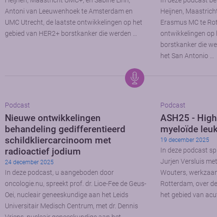
Heijnen, Maastricht UMC+, en Sabine Linn,
In deze podcast be
Antoni van Leeuwenhoek te Amsterdam en
Heijnen, Maastrich
UMC Utrecht, de laatste ontwikkelingen op het
Erasmus MC te Rot
gebied van HER2+ borstkanker die werden …
ontwikkelingen op 
borstkanker die we
het San Antonio …
Podcast
Podcast
Nieuwe ontwikkelingen
ASH25 - High
behandeling gedifferentieerd
myeloïde leu
schildkliercarcinoom met
19 december 2025
radioactief jodium
In deze podcast sp
Jurjen Versluis me
24 december 2025
In deze podcast, u aangeboden door
Wouters, werkzaam
oncologie.nu, spreekt prof. dr. Lioe-Fee de Geus-
Rotterdam, over de
Oei, nucleair geneeskundige aan het Leids
het gebied van acu
Universitair Medisch Centrum, met dr. Dennis