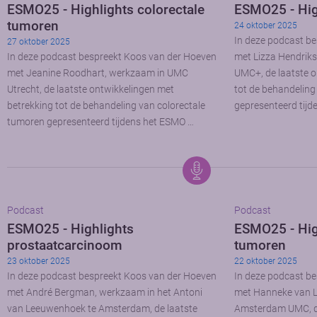
ESMO25 - Highlights colorectale
ESMO25 - Hig
tumoren
24 oktober 2025
In deze podcast b
27 oktober 2025
In deze podcast bespreekt Koos van der Hoeven
met Lizza Hendriks
met Jeanine Roodhart, werkzaam in UMC
UMC+, de laatste o
Utrecht, de laatste ontwikkelingen met
tot de behandelin
betrekking tot de behandeling van colorectale
gepresenteerd tij
tumoren gepresenteerd tijdens het ESMO …
Podcast
Podcast
ESMO25 - Highlights
ESMO25 - Hig
prostaatcarcinoom
tumoren
23 oktober 2025
22 oktober 2025
In deze podcast bespreekt Koos van der Hoeven
In deze podcast b
met André Bergman, werkzaam in het Antoni
met Hanneke van L
van Leeuwenhoek te Amsterdam, de laatste
Amsterdam UMC, de