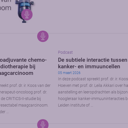
Podcast
neoadjuvante chemo-
De subtiele interactie tussen
iotherapie bij
kanker- en immuuncellen
aagcarcinoom
05 maart 2026
In deze podcast spreekt prof. dr. ir. Koo
eekt prof. dr. ir. Koos van der
Hoeven met prof. dr. Leila Akkari over h
erapeut-oncoloog prof. dr.
aanstelling en leeropdrachten als bijzo
 de CRITICS-II-studie bij
hoogleraar kanker-immuuninteracties bi
 resectabel maagcarcinoom.
Leiden Institute of …
der …