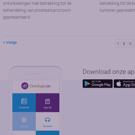
ontwikkelingen met betrekking tot de
betrekking tot de 
behandeling van prostaatcarcinoom
tumoren gepresente
gepresenteerd …
< Vorige
1
2
3
Download onze app 