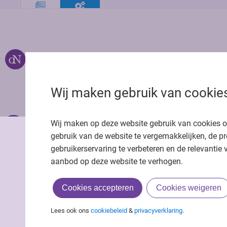
Over ons
Uitgeverij Jaap
Privacy statemen
Wij maken gebruik van cookie
Cookie statemen
Onze app
Richtlijnen
Wij maken op deze website gebruik van cookies 
gebruik van de website te vergemakkelijken, de pr
gebruikerservaring te verbeteren en de relevantie 
aanbod op deze website te verhogen.
Cookies accepteren
Cookies weigeren
Lees ook ons
cookiebeleid
&
privacyverklaring
.