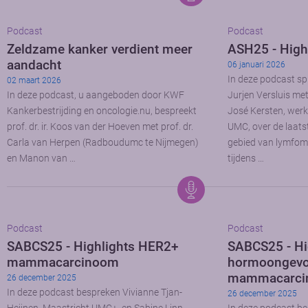
Podcast
Podcast
Zeldzame kanker verdient meer
ASH25 - High
aandacht
06 januari 2026
In deze podcast sp
02 maart 2026
In deze podcast, u aangeboden door KWF
Jurjen Versluis me
Kankerbestrijding en oncologie.nu, bespreekt
José Kersten, wer
prof. dr. ir. Koos van der Hoeven met prof. dr.
UMC, over de laats
Carla van Herpen (Radboudumc te Nijmegen)
gebied van lymfom
en Manon van …
tijdens …
Podcast
Podcast
SABCS25 - Highlights HER2+
SABCS25 - Hi
mammacarcinoom
hormoongevo
mammacarci
26 december 2025
In deze podcast bespreken Vivianne Tjan-
26 december 2025