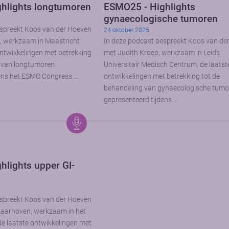
hlights longtumoren
ESMO25 - Highlights
gynaecologische tumoren
espreekt Koos van der Hoeven
24 oktober 2025
, werkzaam in Maastricht
In deze podcast bespreekt Koos van de
ntwikkelingen met betrekking
met Judith Kroep, werkzaam in Leids
g van longtumoren
Universitair Medisch Centrum, de laatst
dens het ESMO Congress …
ontwikkelingen met betrekking tot de
behandeling van gynaecologische tumo
gepresenteerd tijdens …
hlights upper GI-
espreekt Koos van der Hoeven
aarhoven, werkzaam in het
 laatste ontwikkelingen met