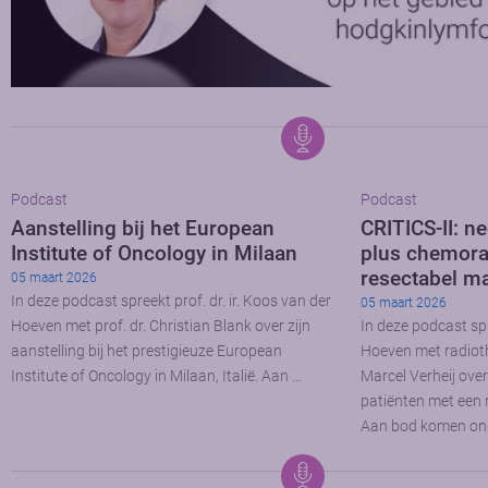
Podcast
Podcast
Aanstelling bij het European
CRITICS-II: 
Institute of Oncology in Milaan
plus chemorad
resectabel m
05 maart 2026
In deze podcast spreekt prof. dr. ir. Koos van der
05 maart 2026
Hoeven met prof. dr. Christian Blank over zijn
In deze podcast spr
aanstelling bij het prestigieuze European
Hoeven met radioth
Institute of Oncology in Milaan, Italië. Aan …
Marcel Verheij over
patiënten met een
Aan bod komen on