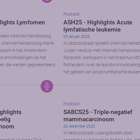
Podcast
lights Lymfomen
ASH25 - Highlights Acute
lymfatische leukemie
reekt internist-hematoloog
05 januari 2026
t internist-hematoloog Marie
In deze podcast spreekt internist-hema
kzaam in het Amsterdam
Jurjen Versluis met internist-hematoloo
te ontwikkelingen op het
Rijneveld, werkzaam in het Erasmus MC
en die werden gepresenteerd
Rotterdam, over de laatste ontwikkelin
het gebied van acute lymfatische leukem
Podcast
ghlights
SABCS25 - Triple-negatief
elig
mammacarcinoom
noom
26 december 2025
In deze podcast u aangeboden door