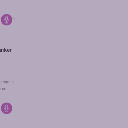
kanker
lemarijn
e en