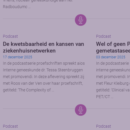
Vriens, nucleair geneeskundige aan het
Radboudumc …
Podcast
Podcast
De kwetsbaarheid en kansen van
Wel of geen 
ziekenhuisnetwerken
gemetastasee
17 december 2025
03 december 2025
In de podcastserie proefschriften spreekt aios
In de podcastserie
Interne geneeskunde dr. Tessa Steenbruggen
interne geneeskun
met promovendi. In deze aflevering spreekt zij
met promovendi. In 
met Roos van der Ven over haar proefschrift,
met Fleur Kleiburg 
getiteld: ‘The Complexity of …
getiteld: ‘Clinical
PET/CT …
Podcast
Podcast