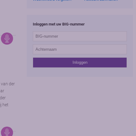
Inloggen met uw BIG-nummer
s van der
aar
nder
j het