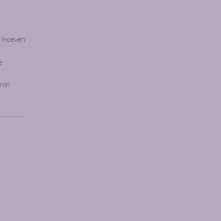
r Hoeven
e
ren