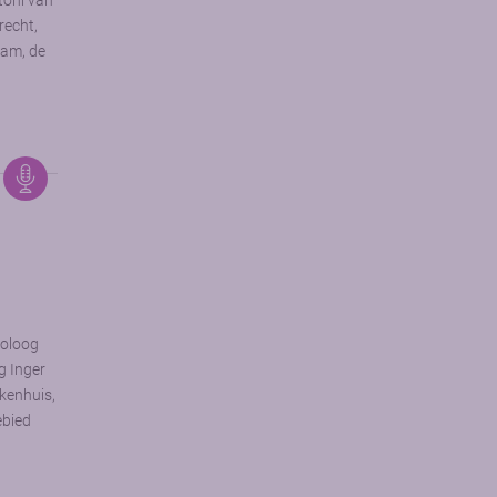
toni van
echt,
dam, de
toloog
g Inger
ekenhuis,
ebied