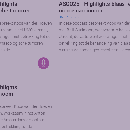
hlights
ASCO25 - Highlights blaas- 
che tumoren
niercelcarcinoom
05 juni 2025
espreekt Koos van der Hoeven
In deze podcast bespreekt Koos van de
rkzaam in het UMC Utrecht,
met Britt Suelmann, werkzaam in het 
elingen met betrekking tot de
Utrecht, de laatste ontwikkelingen met
ynaecologische tumoren
betrekking tot de behandeling van blaas
ens de …
niercelcarcinomen gepresenteerd tijden
hlights
inoom
espreekt Koos van der Hoeven
, werkzaam in het Antoni
e Amsterdam, de laatste
 betrekking tot de