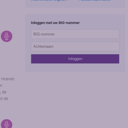
Inloggen met uw BIG-nummer
r Hoeven
in
, de
ot de