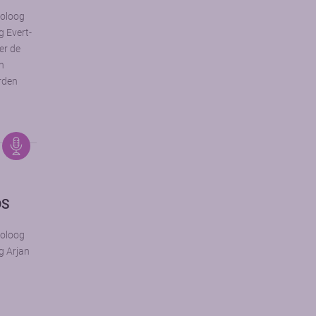
toloog
g Evert-
er de
an
rden
DS
toloog
g Arjan