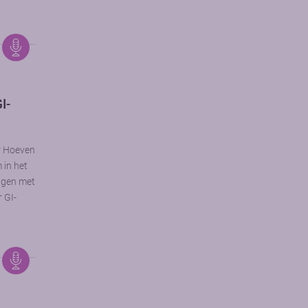
I-
r Hoeven
in het
ngen met
 GI-