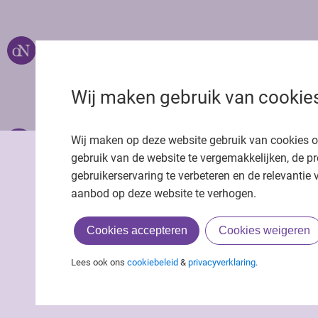
Over ons
Uitgeverij Jaap
Privacy statemen
Wij maken gebruik van cookie
Cookie statemen
Onze app
Richtlijnen
Wij maken op deze website gebruik van cookies 
gebruik van de website te vergemakkelijken, de pr
gebruikerservaring te verbeteren en de relevantie 
aanbod op deze website te verhogen.
Cookies accepteren
Cookies weigeren
Lees ook ons
cookiebeleid
&
privacyverklaring
.