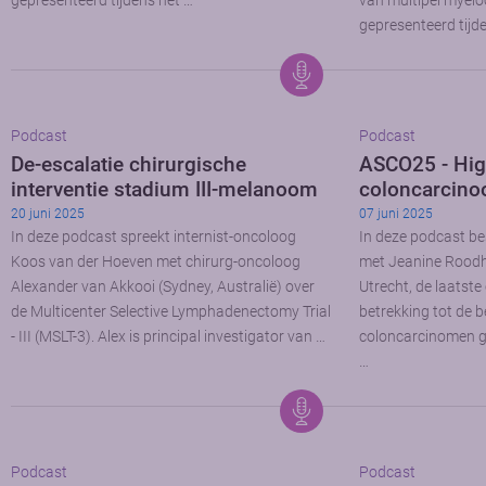
gepresenteerd tijdens het …
van multipel myel
gepresenteerd tijd
Podcast
Podcast
De-escalatie chirurgische
ASCO25 - Hig
interventie stadium III-melanoom
coloncarcin
20 juni 2025
07 juni 2025
In deze podcast spreekt internist-oncoloog
In deze podcast b
Koos van der Hoeven met chirurg-oncoloog
met Jeanine Roodh
Alexander van Akkooi (Sydney, Australië) over
Utrecht, de laatst
de Multicenter Selective Lymphadenectomy Trial
betrekking tot de 
- III (MSLT-3). Alex is principal investigator van …
coloncarcinomen g
…
Podcast
Podcast