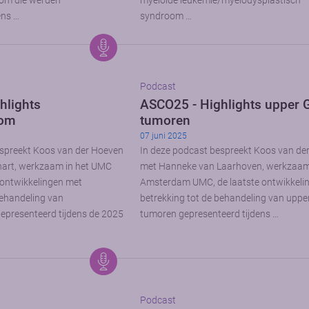
oom die werden
myeloïde leukemie/myelodysplastisch
ens …
syndroom …
Podcast
hlights
ASCO25 - Highlights upper G
oom
tumoren
07 juni 2025
espreekt Koos van der Hoeven
In deze podcast bespreekt Koos van de
art, werkzaam in het UMC
met Hanneke van Laarhoven, werkzaam 
e ontwikkelingen met
Amsterdam UMC, de laatste ontwikkeli
behandeling van
betrekking tot de behandeling van upper
epresenteerd tijdens de 2025
tumoren gepresenteerd tijdens …
Podcast