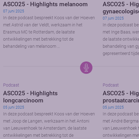
ASCO25 - Highlights melanoom
ASCO25 - Hig
gynaecologis
07 juni 2025
In deze podcast bespreekt Koos van der Hoeven
07 juni 2025
met Astrid van der Veldt, werkzaam in het
In deze podcast b
Erasmus MC te Rotterdam, de laatste
met Inge Baas, we
ontwikkelingen met betrekking tot de
de laatste ontwikk
behandeling van melanoom …
behandeling van g
gepresenteerd tijd
Podcast
Podcast
ASCO25 - Highlights
ASCO25 - Hig
longcarcinoom
prostaatcarc
05 juni 2025
05 juni 2025
In deze podcast bespreekt Koos van der Hoeven
In deze podcast b
met Joop de Langen, werkzaam in het Antoni
met André Bergman
van Leeuwenhoek te Amsterdam, de laatste
van Leeuwenhoek t
ontwikkelingen met betrekking tot de
ontwikkelingen met