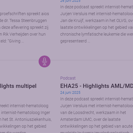
26 juni 2025
In deze podcast spreekt internist-hema
proefschriften spreekt aios
Jurjen Versluis met internist-hematoloo
de dr. Tessa Steenbruggen
Jan de Kruijf, werkzaam in het OLVG, ov
deze aflevering spreekt zij
laatste ontwikkelingen op het gebied v
n Rik Verheijden over hun
chronische lymfatische leukemie die we
eld: “Giving …
gepresenteerd …
Podcast
ights multipel
EHA25 - Highlights AML/M
24 juni 2025
In deze podcast spreekt internist-hema
reekt internist-hematoloog
Jurjen Versluis met internist-hematoloo
t internist-hematoloog Inger
van de Loosdrecht, werkzaam in het
n het St. Antoniusziekenhuis,
Amsterdam UMC, over de laatste
twikkelingen op het gebied
ontwikkelingen op het gebied van acute