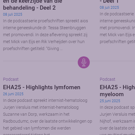
en de keerzijde van die
- Deel 1
behandeling - Deel 2
08 juli 2025
In de podcastserie 
08 juli 2025
In de podcastserie proefschriften spreekt aios
interne geneeskun
interne geneeskunde dr. Tessa Steenbruggen
met promovendi. In 
met promovendi. In deze aflevering spreekt zij
met Mick van Eijs e
met Mick van Eijs en Rik Verheijden over hun
proefschriften getit
proefschriften getiteld: “Giving …
Podcast
Podcast
EHA25 - Highlights lymfomen
EHA25 - Highl
myeloom
26 juni 2025
In deze podcast spreekt internist-hematoloog
25 juni 2025
Jurjen Versluis met internist-hematoloog
In deze podcast sp
Suzanne van Dorp, werkzaam in het
Jurjen Versluis me
Radboudumc, over de laatste ontwikkelingen op
Nijhof, werkzaam i
het gebied van lymfomen die werden
over de laatste on