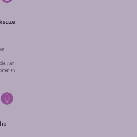
lkeuze
met
die. Aan
taten en
che