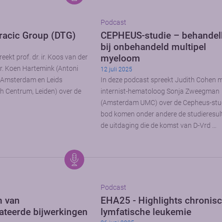
Podcast
racic Group (DTG)
CEPHEUS-studie – behande
bij onbehandeld multipel
myeloom
eekt prof. dr. ir. Koos van der
r. Koen Hartemink (Antoni
12 juli 2025
 Amsterdam en Leids
In deze podcast spreekt Judith Cohen 
ch Centrum, Leiden) over de
internist-hematoloog Sonja Zweegman
(Amsterdam UMC) over de Cepheus-stu
bod komen onder andere de studieresul
de uitdaging die de komst van D-Vrd …
Podcast
 van
EHA25 - Highlights chronis
teerde bijwerkingen
lymfatische leukemie