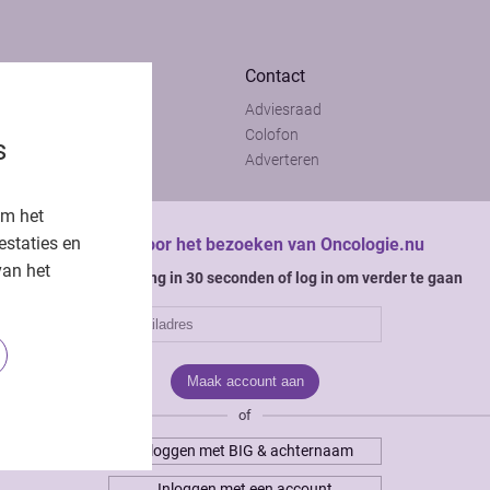
Contact
Adviesraad
t
Colofon
s
t
Adverteren
om het
estaties en
Bedankt voor het bezoeken van Oncologie.nu
van het
Krijg gratis toegang in 30 seconden of log in om verder te gaan
of
Inloggen met BIG & achternaam
Inloggen met een account