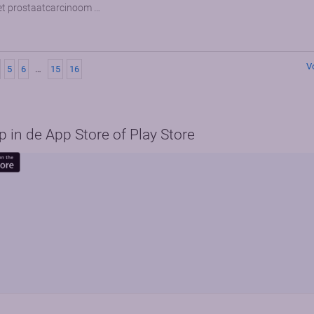
et prostaatcarcinoom …
V
5
6
…
15
16
in de App Store of Play Store