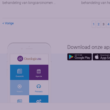
behandeling van longcarcinomen …
behandeling van h
< Vorige
1
2
3
4
Download onze app 