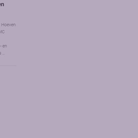
en
r Hoeven
UMC
- en
s …