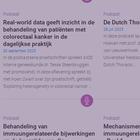
Podcast
Podcast
Real-world data geeft inzicht in de
De Dutch Tho
behandeling van patiënten met
28 juli 2025
colorectaal kanker in de
In deze podcast spr
dagelijkse praktijk
Hoeven met prof. d
van Leeuwenhoek,
30 september 2025
In de podcastserie proefschriften spreekt AIOS
Universitair Medis
interne geneeskunde dr. Tessa Steenbruggen
Dutch Thoracic …
met promovendi. In deze aflevering spreekt zij
met Koen Zwart over zijn proefschrift, getiteld:
‘Exploring heterogeneity in colorectal cancer …
Podcast
Podcast
Behandeling van
Mechanismen
immuungerelateerde bijwerkingen
immuungerela