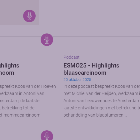
Podcast
hlights
ESMO25 - Highlights
noom
blaascarcinoom
20 oktober 2025
espreekt Koos van der Hoeven
In deze podcast bespreekt Koos van de
werkzaam in Antoni van
met Michiel van der Heijden, werkzaam 
sterdam, de laatste
Antoni van Leeuwenhoek te Amsterdam
 betrekking tot de
laatste ontwikkelingen met betrekking t
het mammacarcinoom
behandeling van blaastumoren …