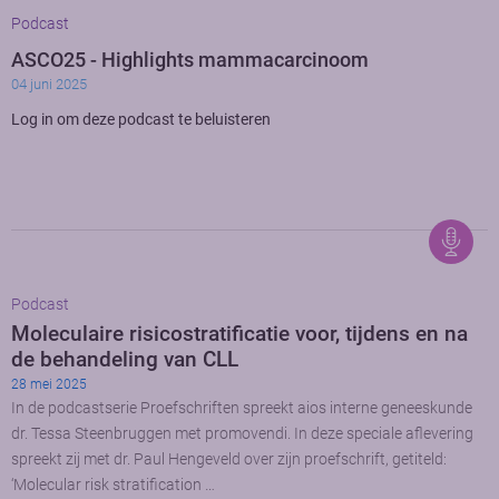
Podcast
ASCO25 - Highlights mammacarcinoom
04 juni 2025
Log in om deze podcast te beluisteren
Podcast
Moleculaire risicostratificatie voor, tijdens en na
de behandeling van CLL
28 mei 2025
In de podcastserie Proefschriften spreekt aios interne geneeskunde
dr. Tessa Steenbruggen met promovendi. In deze speciale aflevering
spreekt zij met dr. Paul Hengeveld over zijn proefschrift, getiteld:
‘Molecular risk stratification …