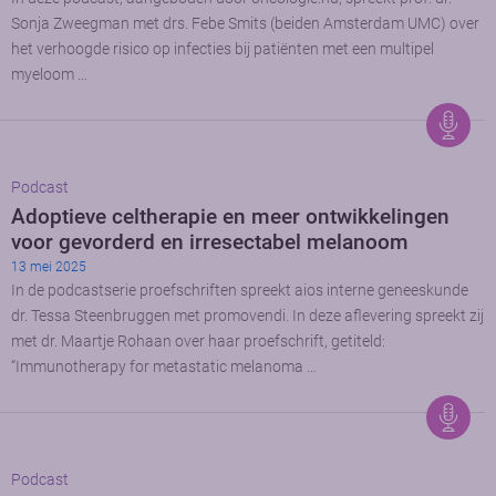
Sonja Zweegman met drs. Febe Smits (beiden Amsterdam UMC) over
het verhoogde risico op infecties bij patiënten met een multipel
myeloom …
Podcast
Adoptieve celtherapie en meer ontwikkelingen
voor gevorderd en irresectabel melanoom
13 mei 2025
In de podcastserie proefschriften spreekt aios interne geneeskunde
dr. Tessa Steenbruggen met promovendi. In deze aflevering spreekt zij
met dr. Maartje Rohaan over haar proefschrift, getiteld:
“Immunotherapy for metastatic melanoma …
Podcast