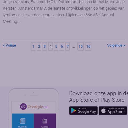
Jurjen Versluis, Erasmus MC te Rotterdam, bespreekt met Marie José
Kersten, Amsterdam MC, de laatste ontwikkelingen op het gebied van
lymfomen die werden gepresenteerd tijdens de 66e ASH Annual
Meeting. …
< Vorige
Volgende >
1
2
3
4
5
6
7
…
15
16
Download onze app in d
App Store of Play Store