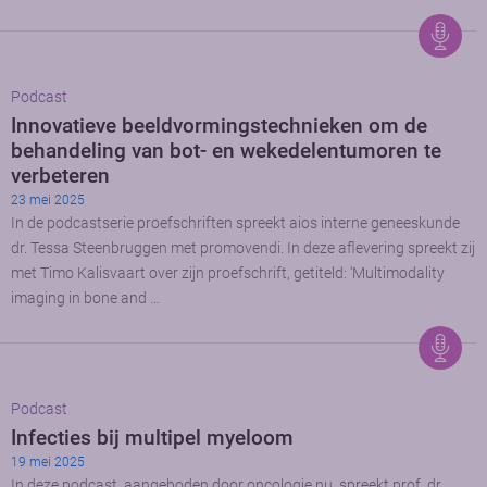
Podcast
Innovatieve beeldvormingstechnieken om de
behandeling van bot- en wekedelentumoren te
verbeteren
23 mei 2025
In de podcastserie proefschriften spreekt aios interne geneeskunde
dr. Tessa Steenbruggen met promovendi. In deze aflevering spreekt zij
met Timo Kalisvaart over zijn proefschrift, getiteld: ‘Multimodality
imaging in bone and …
Podcast
Infecties bij multipel myeloom
19 mei 2025
In deze podcast, aangeboden door oncologie.nu, spreekt prof. dr.