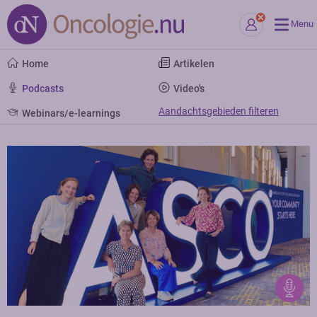
Menu
Home
Artikelen
Podcasts
Video's
Aandachtsgebieden filteren
Webinars/e-learnings