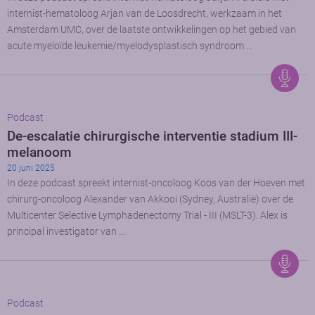
internist-hematoloog Arjan van de Loosdrecht, werkzaam in het
Amsterdam UMC, over de laatste ontwikkelingen op het gebied van
acute myeloïde leukemie/myelodysplastisch syndroom …
Podcast
De-escalatie chirurgische interventie stadium III-
melanoom
20 juni 2025
In deze podcast spreekt internist-oncoloog Koos van der Hoeven met
chirurg-oncoloog Alexander van Akkooi (Sydney, Australië) over de
Multicenter Selective Lymphadenectomy Trial - III (MSLT-3). Alex is
principal investigator van …
Podcast