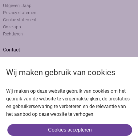
Uitgeverij Jaap
Privacy statement
Cookie statement
Onze app
Richtlijnen
Contact
Adviesraad
Colofon
Wij maken gebruik van cookies
Adverteren
Bedankt voor het bezoeken van Oncologie.nu
Wij maken op deze website gebruik van cookies om het
Krijg gratis toegang in 30 seconden of log in om verder te gaan
gebruik van de website te vergemakkelijken, de prestaties
en gebruikerservaring te verbeteren en de relevantie van
Copyright © 2026. Uitgeverij Jaap. Alle rechten voorbehouden.
het aanbod op deze website te verhogen.
Cookies accepteren
of