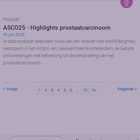
Podcast
ASCO25 - Highlights prostaatcarcinoom
05 juni 2025
In deze podcast bespreekt Koos van der Hoeven met André Bergman,
werkzaam in het Antoni van Leeuwenhoek te Amsterdam, de laatste
ontwikkelingen met betrekking tot de behandeling van het
prostaatcarcinoom …
< Vorige
Volgende >
1
2
3
4
5
6
…
15
16