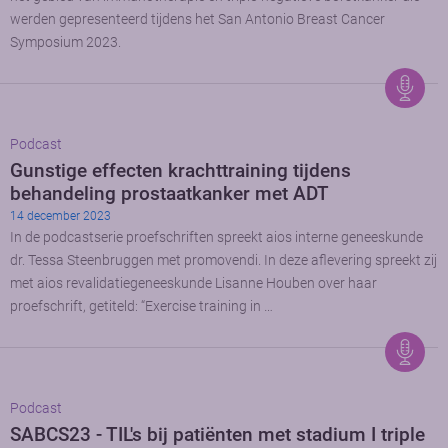
werden gepresenteerd tijdens het San Antonio Breast Cancer
Symposium 2023.
Podcast
Gunstige effecten krachttraining tijdens
behandeling prostaatkanker met ADT
14 december 2023
In de podcastserie proefschriften spreekt aios interne geneeskunde
dr. Tessa Steenbruggen met promovendi. In deze aflevering spreekt zij
met aios revalidatiegeneeskunde Lisanne Houben over haar
proefschrift, getiteld: “Exercise training in …
Podcast
SABCS23 - TIL's bij patiënten met stadium I triple