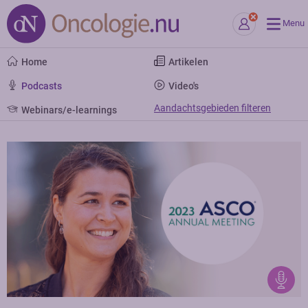
Menu
Home
Artikelen
Podcasts
Video's
Aandachtsgebieden filteren
Webinars/e-learnings