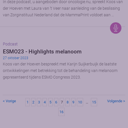
In deze podcast, u aangeboden door oncologie.nu, spreekt Koos van
der Hoeven met Laura van ‘t Veer naar aanleiding van de beslissing
van Zorginstituut Nederland dat de MammaPrint voldoet aan …
Podcast
ESMO23 - Highlights melanoom
27 oktober 2023
Koos van der Hoeven bespreekt met Karijn Suijkerbuijk de laatste
ontwikkelingen met betrekking tot de behandeling van melanoom
gepresenteerd tijdens ESMO Congress 2023.
< Vorige
Volgende >
1
2
3
4
5
6
7
8
9
10
…
15
16