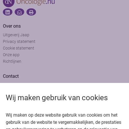
Over ons
Uitgeverij Jaap
Privacy statement
Cookie statement
Onze app
Richtlijnen
Contact
Adviesraad
Colofon
Wij maken gebruik van cookies
Adverteren
Bedankt voor het bezoeken van Oncologie.nu
Wij maken op deze website gebruik van cookies om het
Krijg gratis toegang in 30 seconden of log in om verder te gaan
gebruik van de website te vergemakkelijken, de prestaties