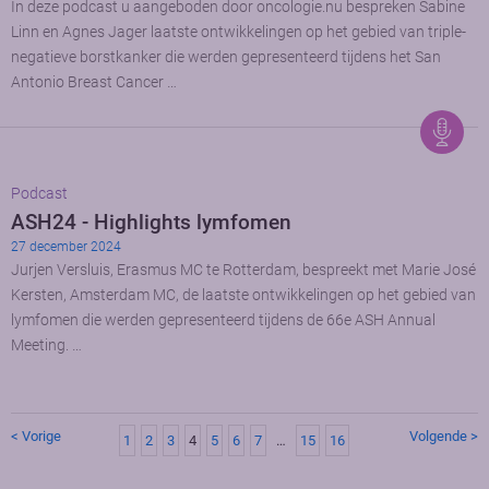
In deze podcast u aangeboden door oncologie.nu bespreken Sabine
Linn en Agnes Jager laatste ontwikkelingen op het gebied van triple-
negatieve borstkanker die werden gepresenteerd tijdens het San
Antonio Breast Cancer …
Podcast
ASH24 - Highlights lymfomen
27 december 2024
Jurjen Versluis, Erasmus MC te Rotterdam, bespreekt met Marie José
Kersten, Amsterdam MC, de laatste ontwikkelingen op het gebied van
lymfomen die werden gepresenteerd tijdens de 66e ASH Annual
Meeting. …
< Vorige
Volgende >
1
2
3
4
5
6
7
…
15
16