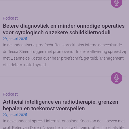
Podcast
Betere diagnostiek en minder onnodige operaties
voor cytologisch onzekere schildkliernoduli
29 januari 2025
In de podcastserie proefschriften spreekt aios interne geneeskunde
dr. Tessa Steenbruggen met promovendi. In deze aflevering spreekt zij
met Lisanne de Koster over haar proefschrift, getiteld: “Management
of indeterminate thyroid …
Podcast
Artificial intelligence en radiotherapie: grenzen
bepalen en toekomst voorspellen
23 januari 2025
In deze podcast spreekt internist-oncoloog Koos van der Hoeven met
prof. Peter van Ooijen. November jl. sprak hij zijn oratie uit met als titel