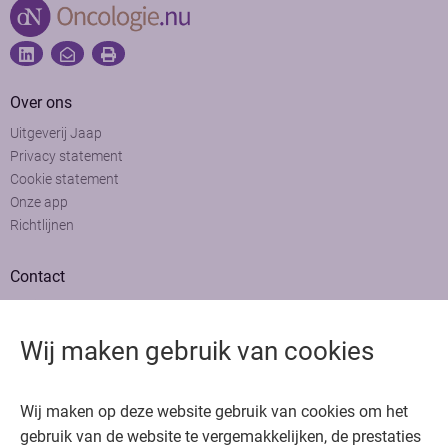
Over ons
Uitgeverij Jaap
Privacy statement
Cookie statement
Onze app
Richtlijnen
Contact
Adviesraad
Colofon
Wij maken gebruik van cookies
Adverteren
Bedankt voor het bezoeken van Oncologie.nu
Wij maken op deze website gebruik van cookies om het
Krijg gratis toegang in 30 seconden of log in om verder te gaan
gebruik van de website te vergemakkelijken, de prestaties