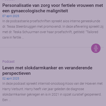
Personalisatie van zorg voor fertiele vrouwen met
een gynaecologische maligniteit
07 april 2025
In de podcastserie proefschriften spreekt aios interne geneeskunde
dr. Tessa Steenbruggen met promovendi. In deze aflevering spreekt zij
met dr. Teska Schuurman over haar proefschrift, getiteld: “Tailored
care in fertile …
Podcast
Leven met slokdarmkanker en veranderende
perspectieven
02 april 2025
In deze podcast spreekt internist-oncoloog Koos van der Hoeven met
Harry Verbunt. Harry heeft vier jaar geleden de diagnose
slokdarmkanker gekregen en is in 2021 in opzet curatief geopereerd.
Een …