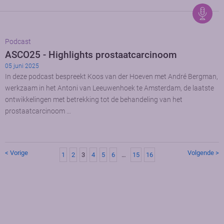
Podcast
ASCO25 - Highlights prostaatcarcinoom
05 juni 2025
In deze podcast bespreekt Koos van der Hoeven met André Bergman,
werkzaam in het Antoni van Leeuwenhoek te Amsterdam, de laatste
ontwikkelingen met betrekking tot de behandeling van het
prostaatcarcinoom …
< Vorige
Volgende >
1
2
3
4
5
6
…
15
16