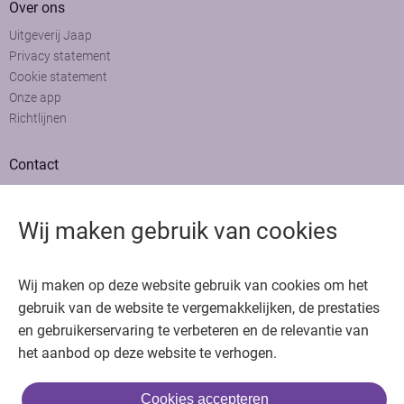
Over ons
Uitgeverij Jaap
Privacy statement
Cookie statement
Onze app
Richtlijnen
Contact
Adviesraad
Colofon
Wij maken gebruik van cookies
Adverteren
Bedankt voor het bezoeken van Oncologie.nu
Wij maken op deze website gebruik van cookies om het
Krijg gratis toegang in 30 seconden of log in om verder te gaan
gebruik van de website te vergemakkelijken, de prestaties
en gebruikerservaring te verbeteren en de relevantie van
Copyright © 2026. Uitgeverij Jaap. Alle rechten voorbehouden.
het aanbod op deze website te verhogen.
Cookies accepteren