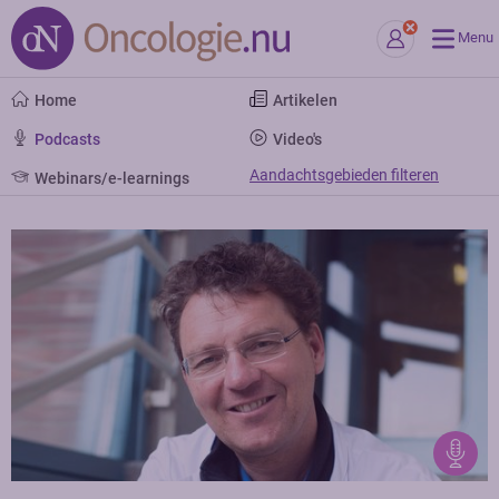
Menu
Home
Artikelen
Podcasts
Video's
Aandachtsgebieden filteren
Webinars/e-learnings