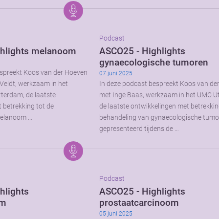
Podcast
hlights melanoom
ASCO25 - Highlights
gynaecologische tumoren
espreekt Koos van der Hoeven
07 juni 2025
 Veldt, werkzaam in het
In deze podcast bespreekt Koos van de
terdam, de laatste
met Inge Baas, werkzaam in het UMC Ut
 betrekking tot de
de laatste ontwikkelingen met betrekkin
melanoom …
behandeling van gynaecologische tumo
gepresenteerd tijdens de …
Podcast
hlights
ASCO25 - Highlights
om
prostaatcarcinoom
05 juni 2025