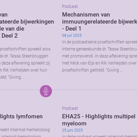
Podcast
van
Mechanismen van
teerde bijwerkingen
immuungerelateerde bijwer
de van die
- Deel 1
 Deel 2
08 juli 2025
In de podcastserie proefschriften spree
proefschriften spreekt aios
interne geneeskunde dr. Tessa Steenbr
de dr. Tessa Steenbruggen
met promovendi. In deze aflevering spree
deze aflevering spreekt zij
met Mick van Eijs en Rik Verheijden ove
n Rik Verheijden over hun
proefschriften getiteld: “Giving …
eld: “Giving …
Podcast
lights lymfomen
EHA25 - Highlights multipel
myeloom
reekt internist-hematoloog
25 juni 2025
t internist-hematoloog
In deze podcast spreekt internist-hema