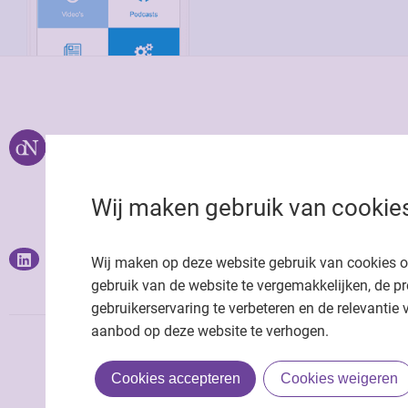
Over ons
Uitgeverij Jaap
Privacy statemen
Wij maken gebruik van cookie
Cookie statemen
Onze app
Richtlijnen
Wij maken op deze website gebruik van cookies 
gebruik van de website te vergemakkelijken, de pr
gebruikerservaring te verbeteren en de relevantie 
aanbod op deze website te verhogen.
Cookies accepteren
Cookies weigeren