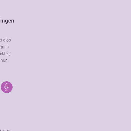
kingen
kt aios
uggen
kt zij
r hun
toloog