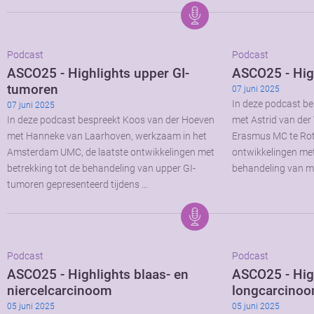
Podcast
Podcast
ASCO25 - Highlights upper GI-
ASCO25 - Hig
tumoren
07 juni 2025
In deze podcast b
07 juni 2025
In deze podcast bespreekt Koos van der Hoeven
met Astrid van der
met Hanneke van Laarhoven, werkzaam in het
Erasmus MC te Rot
Amsterdam UMC, de laatste ontwikkelingen met
ontwikkelingen met
betrekking tot de behandeling van upper GI-
behandeling van 
tumoren gepresenteerd tijdens …
Podcast
Podcast
ASCO25 - Highlights blaas- en
ASCO25 - Hig
niercelcarcinoom
longcarcino
05 juni 2025
05 juni 2025