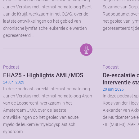
Jurjen Versluis met internist-hematoloog Evert-
Suzanne van Dorp,
Jan de Kruijf, werkzaam in het OLVG, over de
Radboudumc, over 
laatste ontwikkelingen op het gebied van
het gebied van ly
chronische lymfatische leukemie die werden
gepresenteerd tijd
gepresenteerd …
Podcast
Podcast
EHA25 - Highlights AML/MDS
De-escalatie 
interventie s
24 juni 2025
In deze podcast spreekt internist-hematoloog
20 juni 2025
Jurjen Versluis met internist-hematoloog Arjan
In deze podcast sp
van de Loosdrecht, werkzaam in het
Koos van der Hoev
Amsterdam UMC, over de laatste
Alexander van Akko
ontwikkelingen op het gebied van acute
de Multicenter Sel
myeloïde leukemie/myelodysplastisch
- III (MSLT-3). Alex 
syndroom …