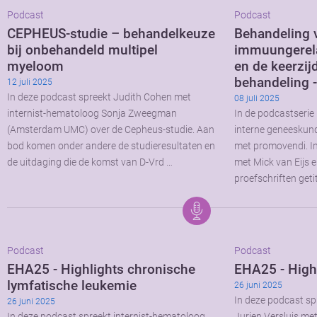
Podcast
Podcast
CEPHEUS-studie – behandelkeuze
Behandeling 
bij onbehandeld multipel
immuungerela
myeloom
en de keerzij
behandeling -
12 juli 2025
In deze podcast spreekt Judith Cohen met
08 juli 2025
internist-hematoloog Sonja Zweegman
In de podcastserie 
(Amsterdam UMC) over de Cepheus-studie. Aan
interne geneeskun
bod komen onder andere de studieresultaten en
met promovendi. In 
de uitdaging die de komst van D-Vrd …
met Mick van Eijs e
proefschriften getit
Podcast
Podcast
EHA25 - Highlights chronische
EHA25 - High
lymfatische leukemie
26 juni 2025
In deze podcast sp
26 juni 2025
In deze podcast spreekt internist-hematoloog
Jurjen Versluis me