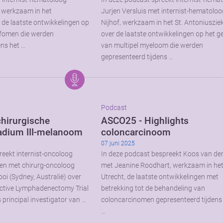
 werkzaam in het
Jurjen Versluis met internist-hematoloo
de laatste ontwikkelingen op
Nijhof, werkzaam in het St. Antoniuszie
mfomen die werden
over de laatste ontwikkelingen op het g
ens het …
van multipel myeloom die werden
gepresenteerd tijdens …
Podcast
chirurgische
ASCO25 - Highlights
tadium III-melanoom
coloncarcinoom
07 juni 2025
reekt internist-oncoloog
In deze podcast bespreekt Koos van de
en met chirurg-oncoloog
met Jeanine Roodhart, werkzaam in h
oi (Sydney, Australië) over
Utrecht, de laatste ontwikkelingen met
ective Lymphadenectomy Trial
betrekking tot de behandeling van
is principal investigator van …
coloncarcinomen gepresenteerd tijdens
…