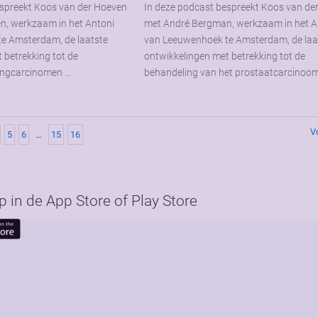
espreekt Koos van der Hoeven
In deze podcast bespreekt Koos van de
n, werkzaam in het Antoni
met André Bergman, werkzaam in het A
e Amsterdam, de laatste
van Leeuwenhoek te Amsterdam, de laa
 betrekking tot de
ontwikkelingen met betrekking tot de
ongcarcinomen …
behandeling van het prostaatcarcinoo
V
5
6
…
15
16
in de App Store of Play Store