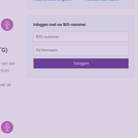
Inloggen met uw BIG-nummer
TG)
s van der
ntoni
ver de