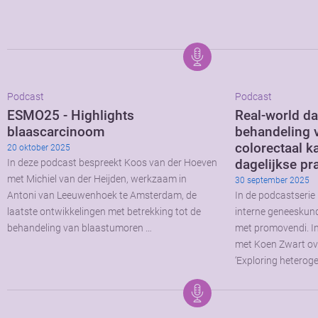
Podcast
Podcast
ESMO25 - Highlights
Real-world dat
blaascarcinoom
behandeling 
colorectaal k
20 oktober 2025
dagelijkse pra
In deze podcast bespreekt Koos van der Hoeven
met Michiel van der Heijden, werkzaam in
30 september 2025
Antoni van Leeuwenhoek te Amsterdam, de
In de podcastserie
laatste ontwikkelingen met betrekking tot de
interne geneeskun
behandeling van blaastumoren …
met promovendi. In 
met Koen Zwart over
‘Exploring heteroge