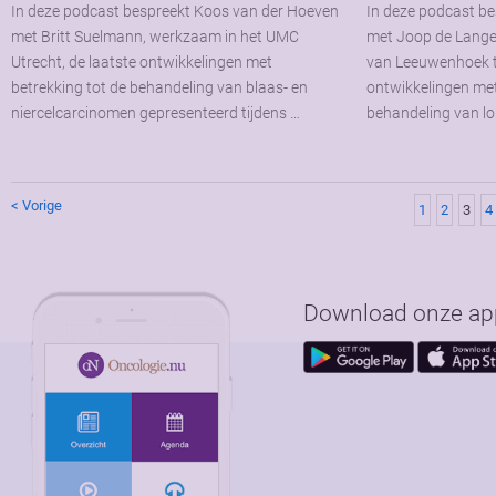
In deze podcast bespreekt Koos van der Hoeven
In deze podcast b
met Britt Suelmann, werkzaam in het UMC
met Joop de Lange
Utrecht, de laatste ontwikkelingen met
van Leeuwenhoek t
betrekking tot de behandeling van blaas- en
ontwikkelingen met
niercelcarcinomen gepresenteerd tijdens …
behandeling van l
< Vorige
1
2
3
4
Download onze app 