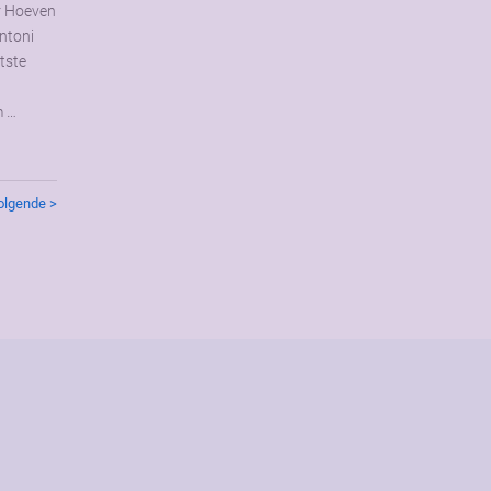
r Hoeven
ntoni
tste
m …
olgende >