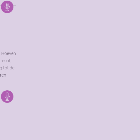
r Hoeven
recht,
g tot de
ren