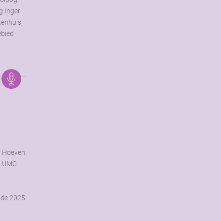
g Inger
kenhuis,
ebied
r Hoeven
et UMC
 de 2025