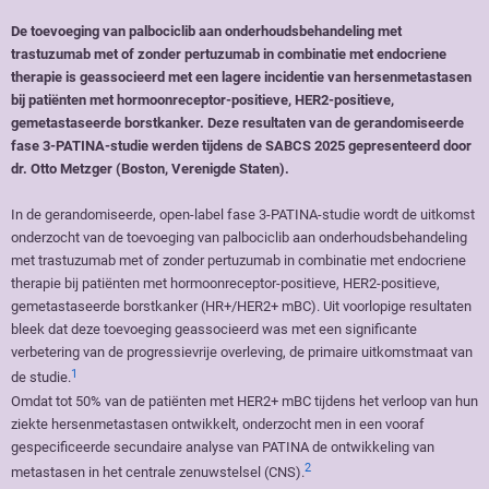
De toevoeging van palbociclib aan onderhoudsbehandeling met
trastuzumab met of zonder pertuzumab in combinatie met endocriene
therapie is geassocieerd met een lagere incidentie van hersenmetastasen
bij patiënten met hormoonreceptor-positieve, HER2-positieve,
gemetastaseerde borstkanker. Deze resultaten van de gerandomiseerde
fase 3-PATINA-studie werden tijdens de SABCS 2025 gepresenteerd door
dr. Otto Metzger (Boston, Verenigde Staten).
In de gerandomiseerde, open-label fase 3-PATINA-studie wordt de uitkomst
onderzocht van de toevoeging van palbociclib aan onderhoudsbehandeling
met trastuzumab met of zonder pertuzumab in combinatie met endocriene
therapie bij patiënten met hormoonreceptor-positieve, HER2-positieve,
gemetastaseerde borstkanker (HR+/HER2+ mBC). Uit voorlopige resultaten
bleek dat deze toevoeging geassocieerd was met een significante
verbetering van de progressievrije overleving, de primaire uitkomstmaat van
1
de studie.
Omdat tot 50% van de patiënten met HER2+ mBC tijdens het verloop van hun
ziekte hersenmetastasen ontwikkelt, onderzocht men in een vooraf
gespecificeerde secundaire analyse van PATINA de ontwikkeling van
2
metastasen in het centrale zenuwstelsel (CNS).