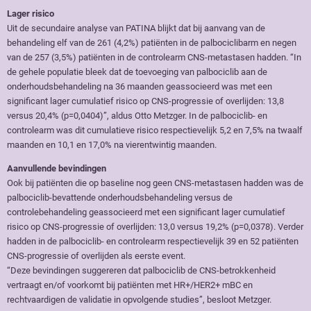
Lager risico
Uit de secundaire analyse van PATINA blijkt dat bij aanvang van de
behandeling elf van de 261 (4,2%) patiënten in de palbociclibarm en negen
van de 257 (3,5%) patiënten in de controlearm CNS-metastasen hadden. “In
de gehele populatie bleek dat de toevoeging van palbociclib aan de
onderhoudsbehandeling na 36 maanden geassocieerd was met een
significant lager cumulatief risico op CNS-progressie of overlijden: 13,8
versus 20,4% (p=0,0404)”, aldus Otto Metzger. In de palbociclib- en
controlearm was dit cumulatieve risico respectievelijk 5,2 en 7,5% na twaalf
maanden en 10,1 en 17,0% na vierentwintig maanden.
Aanvullende bevindingen
Ook bij patiënten die op baseline nog geen CNS-metastasen hadden was de
palbociclib-bevattende onderhoudsbehandeling versus de
controlebehandeling geassocieerd met een significant lager cumulatief
risico op CNS-progressie of overlijden: 13,0 versus 19,2% (p=0,0378). Verder
hadden in de palbociclib- en controlearm respectievelijk 39 en 52 patiënten
CNS-progressie of overlijden als eerste event.
“Deze bevindingen suggereren dat palbociclib de CNS-betrokkenheid
vertraagt en/of voorkomt bij patiënten met HR+/HER2+ mBC en
rechtvaardigen de validatie in opvolgende studies”, besloot Metzger.