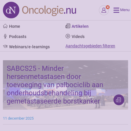
Menu
Home
Artikelen
Podcasts
Video's
Aandachtsgebieden filteren
Webinars/e-learnings
SABCS25 - Minder
hersenmetastasen door
toevoeging van palbociclib aan
onderhoudsbehandeling bij
gemetastaseerde borstkanker
11 december 2025