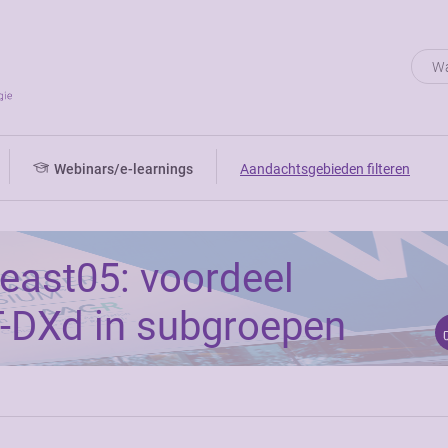
Webinars/e-learnings
Aandachtsgebieden filteren
east05: voordeel
T-DXd in subgroepen