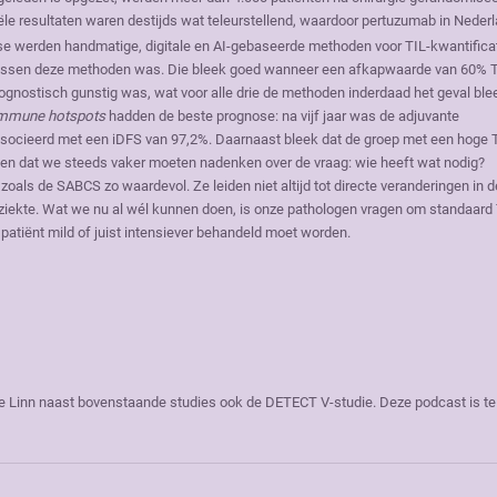
le resultaten waren destijds wat teleurstellend, waardoor pertuzumab in Neder
se werden handmatige, digitale en AI-gebaseerde methoden voor TIL-kwantifica
tussen deze methoden was. Die bleek goed wanneer een afkapwaarde van 60% T
nostisch gunstig was, wat voor alle drie de methoden inderdaad het geval ble
mmune hotspots
hadden de beste prognose: na vijf jaar was de adjuvante
socieerd met een iDFS van 97,2%. Daarnaast bleek dat de groep met een hoge 
zien dat we steeds vaker moeten nadenken over de vraag: wie heeft wat nodig?
als de SABCS zo waardevol. Ze leiden niet altijd tot directe veranderingen in d
e ziekte. Wat we nu al wél kunnen doen, is onze pathologen vragen om standaard 
 patiënt mild of juist intensiever behandeld moet worden.
bine Linn naast bovenstaande studies ook de DETECT V-studie. Deze podcast is te