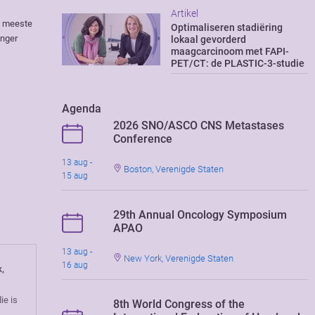
Artikel
e meeste
Optimaliseren stadiëring
anger
lokaal gevorderd
maagcarcinoom met FAPI-
PET/CT: de PLASTIC-3-studie
Agenda
2026 SNO/ASCO CNS Metastases
Conference
13 aug -
Boston, Verenigde Staten
15 aug
29th Annual Oncology Symposium
APAO
13 aug -
New York, Verenigde Staten
16 aug
k,
ie is
8th World Congress of the