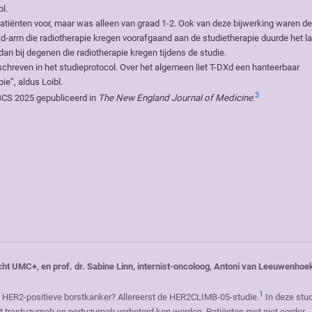
bl.
atiënten voor, maar was alleen van graad 1-2. Ook van deze bijwerking waren d
T-DXd-arm die radiotherapie kregen voorafgaand aan de studietherapie duurde het l
an bij degenen die radiotherapie kregen tijdens de studie.
chreven in het studieprotocol. Over het algemeen liet T-DXd een hanteerbaar
ie”, aldus Loibl.
3
BCS 2025 gepubliceerd in
The New England Journal of Medicine
.
ht UMC+, en prof. dr. Sabine Linn, internist-oncoloog, Antoni van Leeuwenhoe
1
r HER2-positieve borstkanker? Allereerst de HER2CLIMB-05-studie.
In deze stud
t trastuzumab en pertuzumab verbeterd kon worden. Patiënten met niet eerder