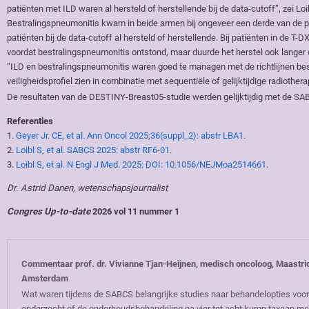
patiënten met ILD waren al hersteld of herstellende bij de data-cutoff”, zei Loi
Bestralingspneumonitis kwam in beide armen bij ongeveer een derde van de p
patiënten bij de data-cutoff al hersteld of herstellende. Bij patiënten in de 
voordat bestralingspneumonitis ontstond, maar duurde het herstel ook langer d
“ILD en bestralingspneumonitis waren goed te managen met de richtlijnen bes
veiligheidsprofiel zien in combinatie met sequentiële of gelijktijdige radiotherap
De resultaten van de DESTINY-Breast05-studie werden gelijktijdig met de SA
Referenties
1.
Geyer Jr. CE, et al. Ann Oncol 2025;36(suppl_2): abstr LBA1
.
2.
Loibl S, et al. SABCS 2025: abstr RF6-01
.
3.
Loibl S, et al. N Engl J Med. 2025: DOI: 10.1056/NEJMoa2514661
.
Dr. Astrid Danen, wetenschapsjournalist
Congres Up-to-date
2026 vol 11 nummer 1
Commentaar prof. dr. Vivianne Tjan-Heijnen, medisch oncoloog, Maastric
Amsterdam
Wat waren tijdens de SABCS belangrijke studies naar behandelopties voo
onderzocht of de onderhoudsbehandeling na vier tot acht kuren taxaan me