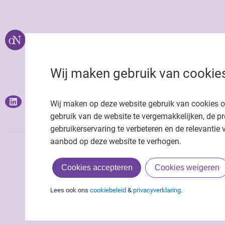
Over ons
Uitgeverij Jaap
Privacy statemen
Wij maken gebruik van cookie
Cookie statemen
Onze app
Richtlijnen
Wij maken op deze website gebruik van cookies 
gebruik van de website te vergemakkelijken, de pr
gebruikerservaring te verbeteren en de relevantie 
aanbod op deze website te verhogen.
Cookies accepteren
Cookies weigeren
Lees ook ons
cookiebeleid
&
privacyverklaring
.