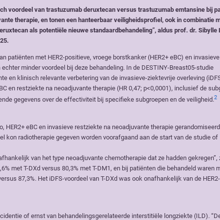
sch voordeel van trastuzumab deruxtecan versus trastuzumab emtansine bij pa
nte therapie, en tonen een hanteerbaar veiligheidsprofiel, ook in combinatie 
uxtecan als potentiële nieuwe standaardbehandeling”, aldus prof. dr. Sibylle 
025.
n patiënten met HER2-positieve, vroege borstkanker (HER2+ eBC) en invasieve
echter minder voordeel bij deze behandeling. In de DESTINY-Breast05-studie
e en klinisch relevante verbetering van de invasieve-ziektevrije overleving (iDF
eBC en restziekte na neoadjuvante therapie (HR 0,47; p<0,0001), inclusief de su
2
ende gegevens over de effectiviteit bij specifieke subgroepen en de veiligheid.
o, HER2+ eBC en invasieve restziekte na neoadjuvante therapie gerandomiseer
ueel kon radiotherapie gegeven worden voorafgaand aan de start van de studie of
afhankelijk van het type neoadjuvante chemotherapie dat ze hadden gekregen”, z
90,6% met T-DXd versus 80,3% met T-DM1, en bij patiënten die behandeld waren 
versus 87,3%. Het iDFS-voordeel van T-DXd was ook onafhankelijk van de HER2
cidentie of ernst van behandelingsgerelateerde interstitiële longziekte (ILD). “