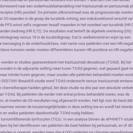
ndomiseerd naar een onderhoudsbehandeling met trastuzumab en pertuzumab p
eceptor (HR)-positief. De primaire uitkomstmaat was de progressievrije overlev
 25 maanden in de groep die tucatinib ontving; een indrukwekkend verschil va
e PFS-winst zelfs ongeveer twaalf maanden in het voordeel van tucatinib (HR 0
aanden bedroeg (HR 0,72). De resultaten wat betreft de algehele overleving (OS)
rolegroep versus 18 in de tucatinibgroep. Dat is veelbelovend en wijst op een
sante toevoeging in de onderhoudsfase, met name voor patiënten met een HR-nega
itieve tumoren verder moeten differentiëren tussen HR-positieve en HR-negatie
n werden er studies gepresenteerd met trastuzumab deruxtecan (T-DXd). Bij het
Zo worden in de adjuvante setting meer kuren T-DXd gegeven, wat gepaard gaat m
iswaar minder kuren gegeven, maar zouden alle patiënten behandeld moeten wor
 de DESTINY-Breast05-studie werd T-DXd onderzocht versus trastuzumab emtans
e chemotherapie hadden gehad, liet deze studie na drie jaar een absolute verbet
 van T-DXd. Bij patiënten die eerder met antracyclines behandeld waren, was de
gen, al moeten de OS-resultaten nog afgewacht worden. Het ligt voor de hand dat 
. Daarmee nemen de keuzemogelijkheden in deze setting toe en wordt het steeds
n en welke patiënten daadwerkelijk T-DXd nodig hebben.
 tumorinfiltrerende lymfocyten (TIL’s). In een analyse binnen de APHINITY-studi
lpen bij het identificeren van patiënten die baat hebben bij pertuzumab, en of dit
jd geleden is opgezet, werden meer dan 4.000 patiënten na chirurgie gerandomise