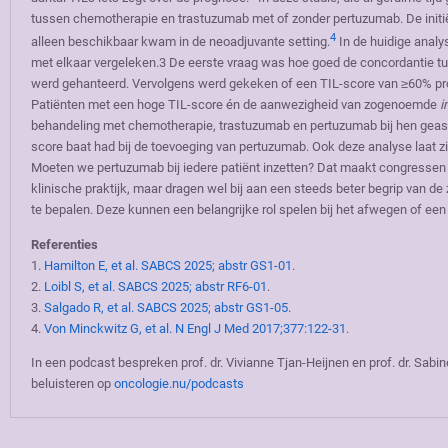
tussen chemotherapie en trastuzumab met of zonder pertuzumab. De initië
4
alleen beschikbaar kwam in de neoadjuvante setting.
In de huidige analy
met elkaar vergeleken.3 De eerste vraag was hoe goed de concordantie 
werd gehanteerd. Vervolgens werd gekeken of een TIL-score van ≥60% prog
Patiënten met een hoge TIL-score én de aanwezigheid van zogenoemde
i
behandeling met chemotherapie, trastuzumab en pertuzumab bij hen geas
score baat had bij de toevoeging van pertuzumab. Ook deze analyse laat 
Moeten we pertuzumab bij iedere patiënt inzetten? Dat maakt congressen zo
klinische praktijk, maar dragen wel bij aan een steeds beter begrip van d
te bepalen. Deze kunnen een belangrijke rol spelen bij het afwegen of een
Referenties
1.
Hamilton E, et al. SABCS 2025; abstr GS1-01
.
2.
Loibl S, et al. SABCS 2025; abstr RF6-01
.
3.
Salgado R, et al. SABCS 2025; abstr GS1-05.
4.
Von Minckwitz G, et al. N Engl J Med 2017;377:122-31
.
In een podcast bespreken prof. dr. Vivianne Tjan-Heijnen en prof. dr. Sa
beluisteren op
oncologie.nu/podcasts