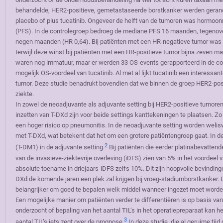
behandelde, HER2-positieve, gemetastaseerde borstkanker werden gera
placebo of plus tucatinib. Ongeveer de helft van de tumoren was hormoonr
(PFS). In de controlegroep bedroeg de mediane PFS 16 maanden, tegenover
negen maanden (HR 0,64). Bij patiënten met een HR-negatieve tumor was d
terwijl deze winst bij patiënten met een HR-positieve tumor bijna zeven m
waren nog immatuur, maar er werden 33 OS-events gerapporteerd in de cont
mogelijk OS-voordeel van tucatinib. Al met al lijkt tucatinib een interes
tumor. Deze studie benadrukt bovendien dat we binnen de groep HER2-pos
ziekte.
In zowel de neoadjuvante als adjuvante setting bij HER2-positieve tumore
inzetten van T-DXd zijn voor beide settings kanttekeningen te plaatsen. 
een hoger risico op pneumonitis. In de neoadjuvante setting worden wel
met T-DXd, wat betekent dat het om een grotere patiëntengroep gaat. In
2
(T-DM1) in de adjuvante setting.
Bij patiënten die eerder platinabevattend
van de invasieve-ziektevrije overleving (iDFS) zien van 5% in het voordeel
absolute toename in driejaars-iDFS zelfs 10%. Dit zijn hoopvolle bevindin
DXd de komende jaren een plek zal krijgen bij vroeg-stadiumborstkanker
belangrijker om goed te bepalen welk middel wanneer ingezet moet worde
Een mogelijke manier om patiënten verder te differentiëren is op basis van
onderzocht of bepaling van het aantal TIL’s in het operatiepreparaat kan he
3
aantal TIL’s iets zegt over de prognose.
In deze studie, die al geruime ti