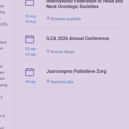
International Federation of Head and
Neck Oncologic Societies
lus
ing
26 aug -
n
Brisbane, Australië
29 aug
,55),
ILCA 2026 Annual Conference
tieve
ve
03 sep -
Brussel, België
05 sep
et
Jaarcongres Palliatieve Zorg
den
ine
ReeHorst, Ede
08 sep
ering
T-
e is
erd