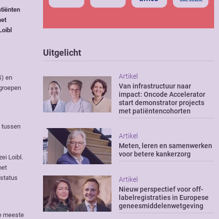
tiënten
met
Loibl
Uitgelicht
Artikel
S) en
Van infrastructuur naar
bgroepen
impact: Oncode Accelerator
start demonstrator projects
met patiëntencohorten
d tussen
Artikel
Meten, leren en samenwerken
voor betere kankerzorg
ei Loibl.
met
-status
Artikel
Nieuw perspectief voor off-
labelregistraties in Europese
geneesmiddelenwetgeving
De meeste