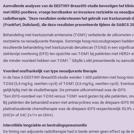
Aanvullende analyses van de DESTINY-Breast05-studie bevestigen het klini
met HER2-positieve, vroege borstkanker en invasieve restziekte na neoadjuva
radiotherapie. “Deze resultaten ondersteunen het gebruik van trastuzumab der
(Frankfurt, Duitsland), die deze resultaten presenteerde tijdens de SABCS 2
Behandeling met trastuzumab emtansine (T-DM1) verbeterde de uitkomsten va
restziekte na neoadjuvante therapie. Sommige hoog-risicosubgroepen hadden 
resulteerde behandeling met trastuzumab deruxtecan (T-DXd) in een significant
ziektevrije overleving (DFS) ten opzichte van T-DM1 bij patiënten met HER2+ 
1
die minder voordeel hebben van T-DM1.
Sibylle Loibl presenteerde nu aanvull
Voordeel onafhankelijk van type neoadjuvante therapie
In de fase 3-DESTINY-Breast05-studie werden 1.600 patiënten met hoog-risic
T-DXd (5,4 mg/kg, veertien cycli) of T-DM1 (3,6 mg/kg, veertien cycli). Event
gelijktijdig met de studietherapie. De primaire uitkomstmaat was de iDFS.
“Een iDFS-voordeel van T-DXd versus T-DM1 werd gezien bij alle patiënten, on
Bij patiënten die behandeld waren met antracyclines was de driejaars-iDFS 
platinahoudende chemotherapie was de driejaars-iDFS respectievelijk 93,9% 
(IHC3+ of IHC 2+/1+ en ISH+).
Interstitiële longziekte en bestralingspneumonitis
De timing van adjuvante radiotherapie had in beide armen geen effect op de in