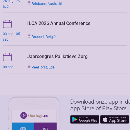
26 aug - 29
Brisbane, Australië
aug
ILCA 2026 Annual Conference
03 sep - 05
Brussel, België
sep
Jaarcongres Palliatieve Zorg
ReeHorst, Ede
08 sep
Download onze app in d
App Store of Play Store