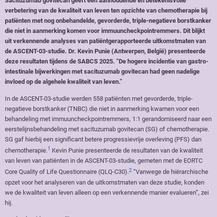
Sacituzumab govitecan geeft een aanhoudende en betekenisvolle
verbetering van de kwaliteit van leven ten opzichte van chemotherapie bij
patiënten met nog onbehandelde, gevorderde, triple-negatieve borstkanker
die niet in aanmerking komen voor immuuncheckpointremmers. Dit blijkt
uit verkennende analyses van patiëntgerapporteerde uitkomstmaten van
de ASCENT-03-studie. Dr. Kevin Punie (Antwerpen, België) presenteerde
deze resultaten tijdens de SABCS 2025. “De hogere incidentie van gastro-
intestinale bijwerkingen met sacituzumab govitecan had geen nadelige
invloed op de algehele kwaliteit van leven.”
In de ASCENT-03-studie werden 558 patiënten met gevorderde, triple-
negatieve borstkanker (TNBC) die niet in aanmerking kwamen voor een
behandeling met immuuncheckpointremmers, 1:1 gerandomiseerd naar een
eerstelijnsbehandeling met sacituzumab govitecan (SG) of chemotherapie.
SG gaf hierbij een significant betere progressievrije overleving (PFS) dan
1
chemotherapie.
Kevin Punie presenteerde de resultaten van de kwaliteit
van leven van patiënten in de ASCENT-03-studie, gemeten met de EORTC
2
Core Quality of Life Questionnaire (QLQ-C30).
“Vanwege de hiërarchische
opzet voor het analyseren van de uitkomstmaten van deze studie, konden
we de kwaliteit van leven alleen op een verkennende manier evalueren”, zei
hij.