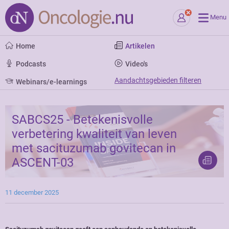
Menu
Home
Artikelen
Podcasts
Video's
Aandachtsgebieden filteren
Webinars/e-learnings
SABCS25 - Betekenisvolle
verbetering kwaliteit van leven
met sacituzumab govitecan in
ASCENT-03
11 december 2025