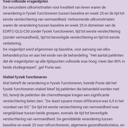
Veel voltooide vragenlijsten
De secundaire uitkomstmaten voor kwaliteit van leven waren de
verandering in fysiek functioneren tussen baseline en week 25 en de tijd tot
eerste verslechtering van vermoeidheid. Verkennende uitkomstmaten
waren de verandering tussen baseline en week 25 in domeinen van de
EORTC-QLQ-C30 zonder fysiek functioneren, tijd tot eerste verslechtering
(zonder vermoeidheid), tijd tot bevestigde verslechtering en tijd tot eerste
verbetering.
De vragenlijst werd afgenomen op baseline, voor aanvang van elke
behandelcyclus en aan het einde van de behandeling. “Het aantal patiënten
dat de vragenlijsten op alle tijdspunten voltooide was hoog: meer dan 80% in
beide studiegroepen”, gaf Punie aan.
Stabiel fysiek functioneren
Wat betreft de verandering in fysiek functioneren, toonde Punie dat het
fysiek functioneren stabiel bleef bij patiënten die behandeld werden met
SG, terwijl de patiënten die chemotherapie kregen een significante
verslechtering lieten zien. “De
least square mean difference
was 6,9 in het
voordeel van SG.” De tijd tot eerste verslechtering van vermoeidheid was
vergelijkbaar tussen beide groepen, evenals de tijd tot bevestigde
verslechtering van vermoeidheid. De gemiddelde verandering tussen
baseline en week 25 voor rolfunctioneren, algemene gezondheidsstatus, en