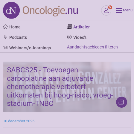
Menu
Home
Artikelen
Podcasts
Video's
Aandachtsgebieden filteren
Webinars/e-learnings
SABCS25 - Toevoegen
carboplatine aan adjuvante
chemotherapie verbetert
uitkomsten bij hoog-risico, vroeg-
stadium-TNBC
10 december 2025