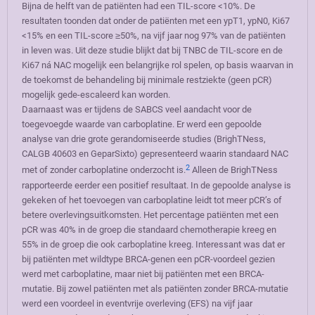
Bijna de helft van de patiënten had een TIL-score <10%. De
resultaten toonden dat onder de patiënten met een ypT1, ypN0, Ki67
<15% en een TIL-score ≥50%, na vijf jaar nog 97% van de patiënten
in leven was. Uit deze studie blijkt dat bij TNBC de TIL-score en de
Ki67 ná NAC mogelijk een belangrijke rol spelen, op basis waarvan in
de toekomst de behandeling bij minimale restziekte (geen pCR)
mogelijk gede-escaleerd kan worden.
Daarnaast was er tijdens de SABCS veel aandacht voor de
toegevoegde waarde van carboplatine. Er werd een gepoolde
analyse van drie grote gerandomiseerde studies (BrighTNess,
CALGB 40603 en GeparSixto) gepresenteerd waarin standaard NAC
2
met of zonder carboplatine onderzocht is.
Alleen de BrighTNess
rapporteerde eerder een positief resultaat. In de gepoolde analyse is
gekeken of het toevoegen van carboplatine leidt tot meer pCR’s of
betere overlevingsuitkomsten. Het percentage patiënten met een
pCR was 40% in de groep die standaard chemotherapie kreeg en
55% in de groep die ook carboplatine kreeg. Interessant was dat er
bij patiënten met wildtype BRCA-genen een pCR-voordeel gezien
werd met carboplatine, maar niet bij patiënten met een BRCA-
mutatie. Bij zowel patiënten met als patiënten zonder BRCA-mutatie
werd een voordeel in eventvrije overleving (EFS) na vijf jaar