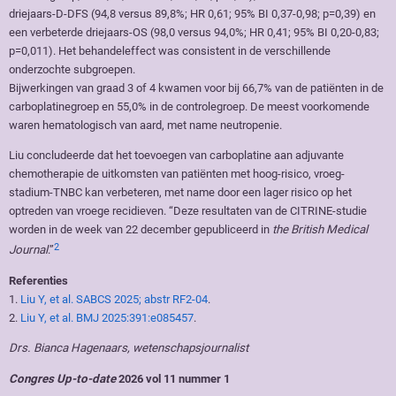
driejaars-D-DFS (94,8 versus 89,8%; HR 0,61; 95% BI 0,37-0,98; p=0,39) en
een verbeterde driejaars-OS (98,0 versus 94,0%; HR 0,41; 95% BI 0,20-0,83;
p=0,011). Het behandeleffect was consistent in de verschillende
onderzochte subgroepen.
Bijwerkingen van graad 3 of 4 kwamen voor bij 66,7% van de patiënten in de
carboplatinegroep en 55,0% in de controlegroep. De meest voorkomende
waren hematologisch van aard, met name neutropenie.
Liu concludeerde dat het toevoegen van carboplatine aan adjuvante
chemotherapie de uitkomsten van patiënten met hoog-risico, vroeg-
stadium-TNBC kan verbeteren, met name door een lager risico op het
optreden van vroege recidieven. “Deze resultaten van de CITRINE-studie
worden in de week van 22 december gepubliceerd in
the British Medical
2
Journal
.”
Referenties
1.
Liu Y, et al. SABCS 2025; abstr RF2-04
.
2.
Liu Y, et al. BMJ 2025:391:e085457
.
Drs. Bianca Hagenaars, wetenschapsjournalist
Congres Up-to-date
2026 vol 11 nummer 1