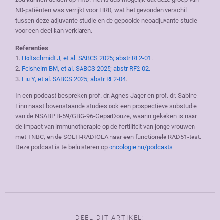
N0-patiënten was verrijkt voor HRD, wat het gevonden verschil
tussen deze adjuvante studie en de gepoolde neoadjuvante studie
voor een deel kan verklaren.
Referenties
1.
Holtschmidt J, et al. SABCS 2025; abstr RF2-01
.
2.
Felsheim BM, et al. SABCS 2025; abstr RF2-02.
3.
Liu Y, et al. SABCS 2025; abstr RF2-04
.
In een podcast bespreken prof. dr. Agnes Jager en prof. dr. Sabine
Linn naast bovenstaande studies ook een prospectieve substudie
van de NSABP B-59/GBG-96-GeparDouze, waarin gekeken is naar
de impact van immunotherapie op de fertiliteit van jonge vrouwen
met TNBC, en de SOLTI-RADIOLA naar een functionele RAD51-test.
Deze podcast is te beluisteren op
oncologie.nu/podcasts
DEEL DIT ARTIKEL: