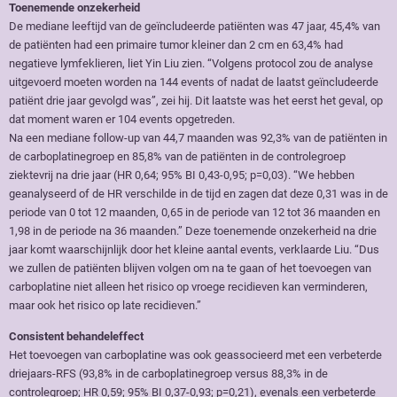
Toenemende onzekerheid
De mediane leeftijd van de geïncludeerde patiënten was 47 jaar, 45,4% van
de patiënten had een primaire tumor kleiner dan 2 cm en 63,4% had
negatieve lymfeklieren, liet Yin Liu zien. “Volgens protocol zou de analyse
uitgevoerd moeten worden na 144 events of nadat de laatst geïncludeerde
patiënt drie jaar gevolgd was”, zei hij. Dit laatste was het eerst het geval, op
dat moment waren er 104 events opgetreden.
Na een mediane follow-up van 44,7 maanden was 92,3% van de patiënten in
de carboplatinegroep en 85,8% van de patiënten in de controlegroep
ziektevrij na drie jaar (HR 0,64; 95% BI 0,43-0,95; p=0,03). “We hebben
geanalyseerd of de HR verschilde in de tijd en zagen dat deze 0,31 was in de
periode van 0 tot 12 maanden, 0,65 in de periode van 12 tot 36 maanden en
1,98 in de periode na 36 maanden.” Deze toenemende onzekerheid na drie
jaar komt waarschijnlijk door het kleine aantal events, verklaarde Liu. “Dus
we zullen de patiënten blijven volgen om na te gaan of het toevoegen van
carboplatine niet alleen het risico op vroege recidieven kan verminderen,
maar ook het risico op late recidieven.”
Consistent behandeleffect
Het toevoegen van carboplatine was ook geassocieerd met een verbeterde
driejaars-RFS (93,8% in de carboplatinegroep versus 88,3% in de
controlegroep; HR 0,59; 95% BI 0,37-0,93; p=0,21), evenals een verbeterde