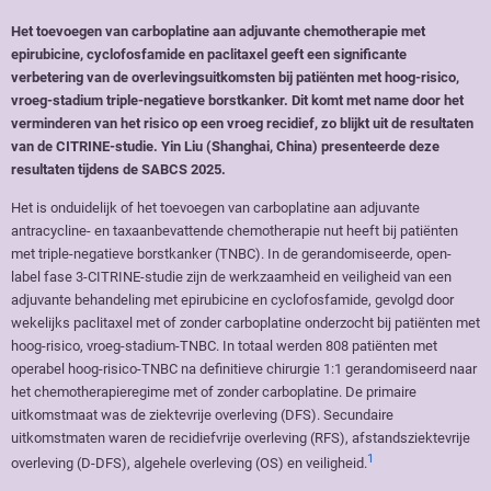
Het toevoegen van carboplatine aan adjuvante chemotherapie met
epirubicine, cyclofosfamide en paclitaxel geeft een significante
verbetering van de overlevingsuitkomsten bij patiënten met hoog-risico,
vroeg-stadium triple-negatieve borstkanker. Dit komt met name door het
verminderen van het risico op een vroeg recidief, zo blijkt uit de resultaten
van de CITRINE-studie. Yin Liu (Shanghai, China) presenteerde deze
resultaten tijdens de SABCS 2025.
Het is onduidelijk of het toevoegen van carboplatine aan adjuvante
antracycline- en taxaanbevattende chemotherapie nut heeft bij patiënten
met triple-negatieve borstkanker (TNBC). In de gerandomiseerde, open-
label fase 3-CITRINE-studie zijn de werkzaamheid en veiligheid van een
adjuvante behandeling met epirubicine en cyclofosfamide, gevolgd door
wekelijks paclitaxel met of zonder carboplatine onderzocht bij patiënten met
hoog-risico, vroeg-stadium-TNBC. In totaal werden 808 patiënten met
operabel hoog-risico-TNBC na definitieve chirurgie 1:1 gerandomiseerd naar
het chemotherapieregime met of zonder carboplatine. De primaire
uitkomstmaat was de ziektevrije overleving (DFS). Secundaire
uitkomstmaten waren de recidiefvrije overleving (RFS), afstandsziektevrije
1
overleving (D-DFS), algehele overleving (OS) en veiligheid.