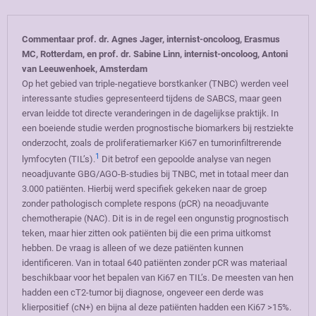
Commentaar prof. dr. Agnes Jager, internist-oncoloog, Erasmus
MC, Rotterdam, en prof. dr. Sabine Linn, internist-oncoloog, Antoni
van Leeuwenhoek, Amsterdam
Op het gebied van triple-negatieve borstkanker (TNBC) werden veel
interessante studies gepresenteerd tijdens de SABCS, maar geen
ervan leidde tot directe veranderingen in de dagelijkse praktijk. In
een boeiende studie werden prognostische biomarkers bij restziekte
onderzocht, zoals de proliferatiemarker Ki67 en tumorinfiltrerende
1
lymfocyten (TIL’s).
Dit betrof een gepoolde analyse van negen
neoadjuvante GBG/AGO-B-studies bij TNBC, met in totaal meer dan
3.000 patiënten. Hierbij werd specifiek gekeken naar de groep
zonder pathologisch complete respons (pCR) na neoadjuvante
chemotherapie (NAC). Dit is in de regel een ongunstig prognostisch
teken, maar hier zitten ook patiënten bij die een prima uitkomst
hebben. De vraag is alleen of we deze patiënten kunnen
identificeren. Van in totaal 640 patiënten zonder pCR was materiaal
beschikbaar voor het bepalen van Ki67 en TIL’s. De meesten van hen
hadden een cT2-tumor bij diagnose, ongeveer een derde was
klierpositief (cN+) en bijna al deze patiënten hadden een Ki67 >15%.