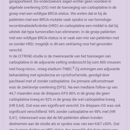
gerapporteerd. De onderzoekers zagen echter geen voordeel in
algehele overleving (OS) met de toevoeging van carboplatine in de
groep met een wildtype BRCA-status. We weten dat er bij de
patiënten met een BRCA-mutatie vaak sprake is van homologe-
recombinatiedeficiëntie (HRD) en carboplatine een middel is dat bij
uitstek dat type tumorcellen kan elimineren. In de groep patiënten
met een wildtype BRCA-status is er vaak een mix van patiënten met
en zonder HRD; mogelijk is dit een verklaring voor het gevonden
verschil.
In de CITRINE-studie is de meerwaarde van het toevoegen van
carboplatine in de adjuvante setting onderzocht bij ruim 800 vrouwen
3
met hoog-risico-, vroeg-stadium-TNBC.
Zij ontvingen een adjuvante
behandeling met epirubicine en cyclofosfamide, gevolgd door
paclitaxel met of zonder carboplatine. De primaire uitkomstmaat
was de ziektevrije overleving (DFS). Na een mediane follow-up van
44,7 maanden was de driejaars-DFS 86% in de groep die geen
carboplatine kreeg en 92% in de groep die wel carboplatine kreeg
(HR 0,64). Dat was een significant verschil. De driejaars-OS was ook
significant verschillend: 94% zonder carboplatine en 98% met (HR
0,41). Interessant was dat de N0-patiënten alleen konden
deelnemen aan de studie als er sprake was van een Ki67 ≥50%. Dat
zou kunnen duiden op HRD. Het is dus mogelijk dat deze groep van