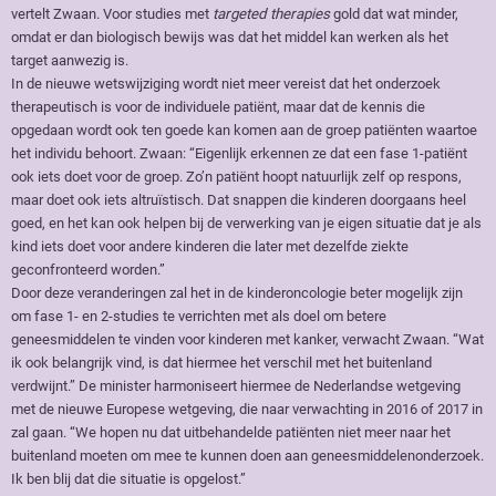
vertelt Zwaan. Voor studies met
targeted therapies
gold dat wat minder,
omdat er dan biologisch bewijs was dat het middel kan werken als het
target aanwezig is.
In de nieuwe wetswijziging wordt niet meer vereist dat het onderzoek
therapeutisch is voor de individuele patiënt, maar dat de kennis die
opgedaan wordt ook ten goede kan komen aan de groep patiënten waartoe
het individu behoort. Zwaan: “Eigenlijk erkennen ze dat een fase 1-patiënt
ook iets doet voor de groep. Zo’n patiënt hoopt natuurlijk zelf op respons,
maar doet ook iets altruïstisch. Dat snappen die kinderen doorgaans heel
goed, en het kan ook helpen bij de verwerking van je eigen situatie dat je als
kind iets doet voor andere kinderen die later met dezelfde ziekte
geconfronteerd worden.”
Door deze veranderingen zal het in de kinderoncologie beter mogelijk zijn
om fase 1- en 2-studies te verrichten met als doel om betere
geneesmiddelen te vinden voor kinderen met kanker, verwacht Zwaan. “Wat
ik ook belangrijk vind, is dat hiermee het verschil met het buitenland
verdwijnt.” De minister harmoniseert hiermee de Nederlandse wetgeving
met de nieuwe Europese wetgeving, die naar verwachting in 2016 of 2017 in
zal gaan. “We hopen nu dat uitbehandelde patiënten niet meer naar het
buitenland moeten om mee te kunnen doen aan geneesmiddelenonderzoek.
Ik ben blij dat die situatie is opgelost.”