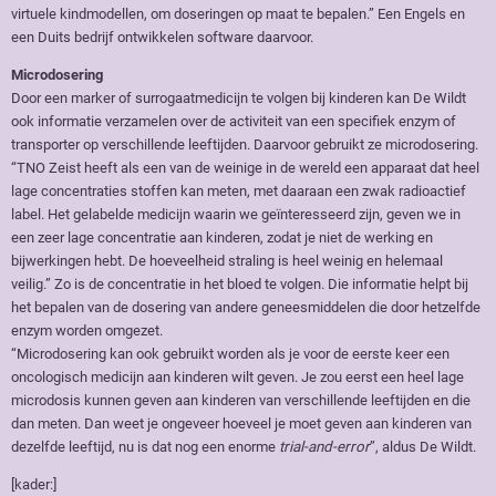
virtuele kindmodellen, om doseringen op maat te bepalen.” Een Engels en
een Duits bedrijf ontwikkelen software daarvoor.
Microdosering
Door een marker of surrogaatmedicijn te volgen bij kinderen kan De Wildt
ook informatie verzamelen over de activiteit van een specifiek enzym of
transporter op verschillende leeftijden. Daarvoor gebruikt ze microdosering.
“TNO Zeist heeft als een van de weinige in de wereld een apparaat dat heel
lage concentraties stoffen kan meten, met daaraan een zwak radioactief
label. Het gelabelde medicijn waarin we geïnteresseerd zijn, geven we in
een zeer lage concentratie aan kinderen, zodat je niet de werking en
bijwerkingen hebt. De hoeveelheid straling is heel weinig en helemaal
veilig.” Zo is de concentratie in het bloed te volgen. Die informatie helpt bij
het bepalen van de dosering van andere geneesmiddelen die door hetzelfde
enzym worden omgezet.
“Microdosering kan ook gebruikt worden als je voor de eerste keer een
oncologisch medicijn aan kinderen wilt geven. Je zou eerst een heel lage
microdosis kunnen geven aan kinderen van verschillende leeftijden en die
dan meten. Dan weet je ongeveer hoeveel je moet geven aan kinderen van
dezelfde leeftijd, nu is dat nog een enorme
trial-and-error
”, aldus De Wildt.
[kader:]