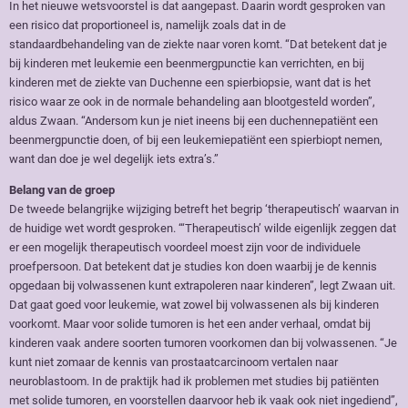
In het nieuwe wetsvoorstel is dat aangepast. Daarin wordt gesproken van
een risico dat proportioneel is, namelijk zoals dat in de
standaardbehandeling van de ziekte naar voren komt. “Dat betekent dat je
bij kinderen met leukemie een beenmergpunctie kan verrichten, en bij
kinderen met de ziekte van Duchenne een spierbiopsie, want dat is het
risico waar ze ook in de normale behandeling aan blootgesteld worden”,
aldus Zwaan. “Andersom kun je niet ineens bij een duchennepatiënt een
beenmergpunctie doen, of bij een leukemiepatiënt een spierbiopt nemen,
want dan doe je wel degelijk iets extra’s.”
Belang van de groep
De tweede belangrijke wijziging betreft het begrip ‘therapeutisch’ waarvan in
de huidige wet wordt gesproken. “‘Therapeutisch’ wilde eigenlijk zeggen dat
er een mogelijk therapeutisch voordeel moest zijn voor de individuele
proefpersoon. Dat betekent dat je studies kon doen waarbij je de kennis
opgedaan bij volwassenen kunt extrapoleren naar kinderen”, legt Zwaan uit.
Dat gaat goed voor leukemie, wat zowel bij volwassenen als bij kinderen
voorkomt. Maar voor solide tumoren is het een ander verhaal, omdat bij
kinderen vaak andere soorten tumoren voorkomen dan bij volwassenen. “Je
kunt niet zomaar de kennis van prostaatcarcinoom vertalen naar
neuroblastoom. In de praktijk had ik problemen met studies bij patiënten
met solide tumoren, en voorstellen daarvoor heb ik vaak ook niet ingediend”,