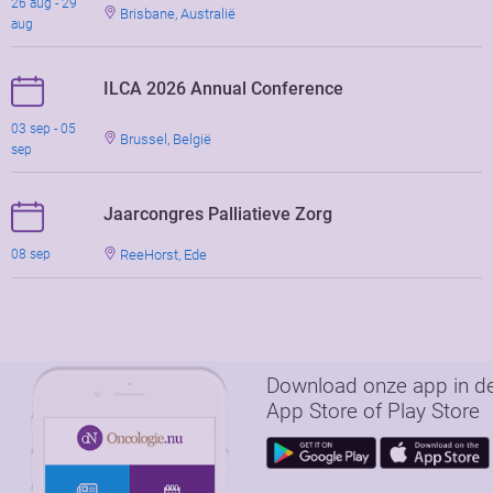
26 aug - 29
Brisbane, Australië
aug
ILCA 2026 Annual Conference
03 sep - 05
Brussel, België
sep
Jaarcongres Palliatieve Zorg
ReeHorst, Ede
08 sep
Download onze app in d
App Store of Play Store