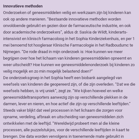
Innovatieve methoden
Onderzoeken of geneesmiddelen veilig en werkzaam zijn bij kinderen kan
ook op andere manieren. “Bestaande innovatieve methoden worden
onvoldoende gebruikt en gezien door de farmaceutische industrie, en ook
door academische onderzoekers”, aldus dr. Saskia de Wildt, kinderarts-
intensivist en klinisch farmacoloog in het Sophia Kinderziekenhuis, en per 1
mei benoemd tot hoogleraar Klinische Farmacologie in het Radboudumc te
Nijmegen. “De rode draad in mijn onderzoek is: Hoe kunnen we meer
begrijpen over hoe het lichaam van kinderen geneesmiddelen opneemt en
weer uitscheidt? Hoe kunnen we geneesmiddelenonderzoek bij kinderen zo
veilig mogelijk en zo min mogelijk belastend doen?”
De onderzoeksgroep in het Sophia heeft een biobank aangelegd van
weefsels van kinderen die geopereerd zijn, of die zijn overleden. “Dat we die
weefsels hebben, is vrij uniek”, zegt ze. “We kijken hoeveel en welke
geneesmiddeltransporters aanwezig zijn op verschillende plekken in de
darmen, lever en nieren, en hoe actief die zijn op verschillende leeftijden.”
Steeds vaker blijkt dat veel processen in het lichaam die zorgen voor
opname, verdeling, afbraak en uitscheiding van geneesmiddelen zich
ontwikkelen met de leeftijd. “Wereldwijd probeert men al die kleine
processen, alle puzzelstukjes, voor de verschillende leeftijden in kaart te
brengen. Die data worden vervolgens in toenemende mate gebruikt in