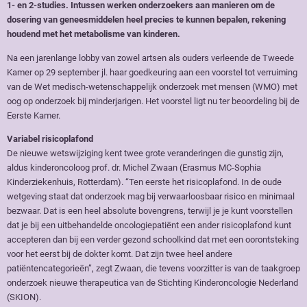
1- en 2-studies. Intussen werken onderzoekers aan manieren om de
dosering van geneesmiddelen heel precies te kunnen bepalen, rekening
houdend met het metabolisme van kinderen.
Na een jarenlange lobby van zowel artsen als ouders verleende de Tweede
Kamer op 29 september jl. haar goedkeuring aan een voorstel tot verruiming
van de Wet medisch-wetenschappelijk onderzoek met mensen (WMO) met
oog op onderzoek bij minderjarigen. Het voorstel ligt nu ter beoordeling bij de
Eerste Kamer.
Variabel risicoplafond
De nieuwe wetswijziging kent twee grote veranderingen die gunstig zijn,
aldus kinderoncoloog prof. dr. Michel Zwaan (Erasmus MC-Sophia
Kinderziekenhuis, Rotterdam). “Ten eerste het risicoplafond. In de oude
wetgeving staat dat onderzoek mag bij verwaarloosbaar risico en minimaal
bezwaar. Dat is een heel absolute bovengrens, terwijl je je kunt voorstellen
dat je bij een uitbehandelde oncologiepatiënt een ander risicoplafond kunt
accepteren dan bij een verder gezond schoolkind dat met een oorontsteking
voor het eerst bij de dokter komt. Dat zijn twee heel andere
patiëntencategorieën”, zegt Zwaan, die tevens voorzitter is van de taakgroep
onderzoek nieuwe therapeutica van de Stichting Kinderoncologie Nederland
(SKION).