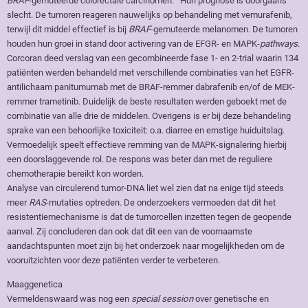
BRAF
-gemuteerde colorectale carcinomen.
Hun prognose is doorgaans
slecht. De tumoren reageren nauwelijks op behandeling met vemurafenib,
terwijl dit middel effectief is bij
BRAF
-gemuteerde melanomen. De tumoren
houden hun groei in stand door activering van de EFGR- en MAPK-
pathways
.
Corcoran deed verslag van een gecombineerde fase 1- en 2-trial waarin 134
patiënten werden behandeld met verschillende combinaties van het EGFR-
antilichaam panitumumab met de BRAF-remmer dabrafenib en/of de MEK-
remmer trametinib. Duidelijk de beste resultaten werden geboekt met de
combinatie van alle drie de middelen. Overigens is er bij deze behandeling
sprake van een behoorlijke toxiciteit: o.a. diarree en ernstige huiduitslag.
Vermoedelijk speelt effectieve remming van de MAPK-signalering hierbij
een doorslaggevende rol. De respons was beter dan met de reguliere
chemotherapie bereikt kon worden.
Analyse van circulerend tumor-DNA liet wel zien dat na enige tijd steeds
meer
RAS
-mutaties optreden. De onderzoekers vermoeden dat dit het
resistentiemechanisme is dat de tumorcellen inzetten tegen de geopende
aanval. Zij concluderen dan ook dat dit een van de voornaamste
aandachtspunten moet zijn bij het onderzoek naar mogelijkheden om de
vooruitzichten voor deze patiënten verder te verbeteren.
Maaggenetica
Vermeldenswaard was nog een
special session
over genetische en