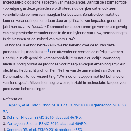
moleculair-biologische aspecten van maagkanker. Dankzij de stormachtige
vooruitgang in deze gebieden wordt steeds duidelijker dat er ook zeer
verschillende vormen van maagkanker bestaan. Behalve door mutaties
kunnen veranderingen ontstaan door amplificatie van bepaalde genen of
juist hun
loss-of-function
. Daarnaast ontstaan sommige vormen als gevolg
van epigenetische veranderingen in de methylering van DNA, veranderingen
in de histonen of de invloed van micro-RNA’s.
Tot nog toe is er nog betrekkelijk weinig bekend over de rol van deze
5
processen bij maagkanker.
Een uitzondering vormen de erfelijke vormen.
Daarbij is in elk geval de verantwoordelijke mutatie duidelijk. Voortgang
hierin is nodig omdat de prognose voor maagkankerpatiënten nog altijd erg
slecht is. Het bracht prof. dr. Per Pfeiffer van de universiteit van Odense,
Denemarken, tot de verzuchting: “We moeten stoppen met het behandelen
van fenotypes”. Alleen is er nog te weinig inzicht in moleculaire targets voor
preciezere behandelingen.
Referenties
1.
Tejpar S, et al. JAMA Oncol 2016 Oct 10. doi: 10.1001/jamaoncol.2016.37
97.
2.
Schmoll H, et al. ESMO 2016; abstract 467PD.
3.
Yamaguchi S, et al. ESMO 2016; abstract 469PD.
4.
Corcoran RB, et al. ESMO 2016; abstract 455O.