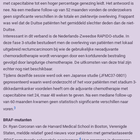
met capecitabine tot een hoger percentage genezing leidt. Het antwoord is
nee. Na een mediane follow-up van 52 maanden vonden de onderzoekers
geen significante verschillen in de totale en ziektevrije overleving. Frappant
was wel dat de Duitse patiënten het gemiddeld slechter deden dan de niet-
Duitse.
Interessant in dit verband is de Nederlands-Zweedse RAPIDO-studie. In
deze fase 3-studie bestudeert men de overleving van patiënten met lokaal
uitgebreid rectumcarcinoom bij wie de gebruikelijke neoadjuvante
chemoradiotherapie wordt vervangen door een kortdurende bestraling
gevolgd door langdurige chemotherapie. De uitkomsten van deze trial zijn
echter nog niet beschikbaar.
Tijdens dezelfde sessie werd ook een Japanse studie (JFMC37-0801)
gepresenteerd waarin werd onderzocht of het voor patiënten met stadium 3-
dikkedarmkanker voordelen heeft om de adjuvante chemotherapie met
capecitabine niet 24, maar 48 weken te geven. Na een mediane follow-up
van 60 maanden kwamen geen statistisch significante verschillen naar
3
voren.
BRAF-mutanten
Dr. Ryan Corcoran van de Harvard Medical School in Boston, Verenigde
Staten, meldde relatief goed nieuws voor patiënten met gemetastaseerde
4