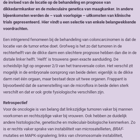
de invloed van de locatie op de behandeling en prognose van
dikkedarmkanker en de moleculaire genetica van maagkanker. In andere
bijeenkomsten werden de – vaak voorlopige – uitkomsten van klinische
trials gepresenteerd. Hier vindt u een selectie van enkele belangwekkende
voordrachten.
Een intrigerend fenomeen bij de behandeling van coloncarcinomen is dat de
locatie van de tumor ertoe doet. Grofweg is het zo dat tumoren in de
rechterhelft van de dikke darm een slechtere prognose hebben dan die in de
distale linker helft. ‘Helft’ is trouwens geen exacte aanduiding. De
scheidslijn ligt op ongeveer 2/3 van het transversale colon. Het verschil zit
mogelijk in de embryonale oorsprong van beide delen: eigenlijk is de dikke
darm niet één orgaan, maar bestaat deze uit twee organen. Frappant is
bijvoorbeeld dat de samenstelling van de microflora in beide delen sterk
verschilt en dat er ook grote fysiologische verschillen zijn.
Retrospectief
Voor de oncologie is van belang dat linkszijdige tumoren vaker bij mannen
voorkomen en rechtszijdige vaker bij vrouwen. Ook hebben ze duidelijk
andere histologische, genetische en moleculair-biologische kenmerken. Zo
is er rechts vaker sprake van instabiliteit van microsatellieten,
BRAF
-
mutaties en MAPK-signalering; links van chromosomale instabiliteit,