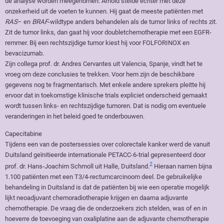
de analyse worden meegenomen. Arnold stelde echter met deze
onzekerheid uit de voeten te kunnen. Hij gaat de meeste patiënten met
RAS
– en
BRAF
-wildtype anders behandelen als de tumor links of rechts zit.
Zit de tumor links, dan gaat hij voor doubletchemotherapie met een EGFR-
remmer. Bij een rechtszijdige tumor kiest hij voor FOLFORINOX en
bevacizumab.
Zijn collega prof. dr. Andres Cervantes uit Valencia, Spanje, vindt het te
vroeg om deze conclusies te trekken. Voor hem zijn de beschikbare
gegevens nog te fragmentarisch. Met enkele andere sprekers pleitte hij
ervoor dat in toekomstige klinische trials expliciet onderscheid gemaakt
wordt tussen links- en rechtszijdige tumoren. Dat is nodig om eventuele
veranderingen in het beleid goed te onderbouwen.
Capecitabine
Tijdens een van de postersessies over colorectale kanker werd de vanuit
Duitsland geïnitieerde internationale PETACC-6-trial gepresenteerd door
2
prof. dr. Hans-Joachim Schmoll uit Halle, Duitsland.
Hieraan namen bijna
1.100 patiënten met een T3/4-rectumcarcinoom deel. De gebruikelijke
behandeling in Duitsland is dat de patiënten bij wie een operatie mogelijk
lijkt neoadjuvant chemoradiotherapie krijgen en daarna adjuvante
chemotherapie. De vraag die de onderzoekers zich stelden, was of en in
hoeverre de toevoeging van oxaliplatine aan de adjuvante chemotherapie