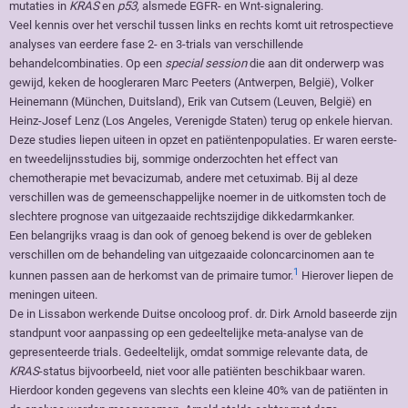
mutaties in
KRAS
en
p53,
alsmede EGFR- en Wnt-signalering.
Veel kennis over het verschil tussen links en rechts komt uit retrospectieve
analyses van eerdere fase 2- en 3-trials van verschillende
behandelcombinaties. Op een
special session
die aan dit onderwerp was
gewijd, keken de hoogleraren Marc Peeters (Antwerpen, België), Volker
Heinemann (München, Duitsland), Erik van Cutsem (Leuven, België) en
Heinz-Josef Lenz (Los Angeles, Verenigde Staten) terug op enkele hiervan.
Deze studies liepen uiteen in opzet en patiëntenpopulaties. Er waren eerste-
en tweedelijnsstudies bij, sommige onderzochten het effect van
chemotherapie met bevacizumab, andere met cetuximab. Bij al deze
verschillen was de gemeenschappelijke noemer in de uitkomsten toch de
slechtere prognose van uitgezaaide rechtszijdige dikkedarmkanker.
Een belangrijks vraag is dan ook of genoeg bekend is over de gebleken
verschillen om de behandeling van uitgezaaide coloncarcinomen aan te
1
kunnen passen aan de herkomst van de primaire tumor.
Hierover liepen de
meningen uiteen.
De in Lissabon werkende Duitse oncoloog prof. dr. Dirk Arnold baseerde zijn
standpunt voor aanpassing op een gedeeltelijke meta-analyse van de
gepresenteerde trials. Gedeeltelijk, omdat sommige relevante data, de
KRAS
-status bijvoorbeeld, niet voor alle patiënten beschikbaar waren.
Hierdoor konden gegevens van slechts een kleine 40% van de patiënten in