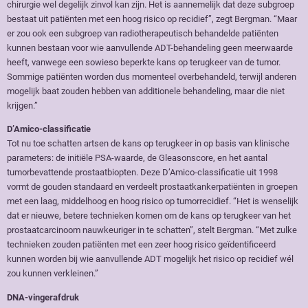
chirurgie wel degelijk zinvol kan zijn. Het is aannemelijk dat deze subgroep
bestaat uit patiënten met een hoog risico op recidief”, zegt Bergman. “Maar
er zou ook een subgroep van radiotherapeutisch behandelde patiënten
kunnen bestaan voor wie aanvullende ADT-behandeling geen meerwaarde
heeft, vanwege een sowieso beperkte kans op terugkeer van de tumor.
Sommige patiënten worden dus momenteel overbehandeld, terwijl anderen
mogelijk baat zouden hebben van additionele behandeling, maar die niet
krijgen.”
D’Amico-classificatie
Tot nu toe schatten artsen de kans op terugkeer in op basis van klinische
parameters: de initiële PSA-waarde, de Gleasonscore, en het aantal
tumorbevattende prostaatbiopten. Deze D’Amico-classificatie uit 1998
vormt de gouden standaard en verdeelt prostaatkankerpatiënten in groepen
met een laag, middelhoog en hoog risico op tumorrecidief. “Het is wenselijk
dat er nieuwe, betere technieken komen om de kans op terugkeer van het
prostaatcarcinoom nauwkeuriger in te schatten”, stelt Bergman. “Met zulke
technieken zouden patiënten met een zeer hoog risico geïdentificeerd
kunnen worden bij wie aanvullende ADT mogelijk het risico op recidief wél
zou kunnen verkleinen.”
DNA-vingerafdruk