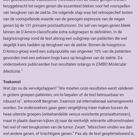
teruggebracht tot negen genen die essentieel bleken voor het voorspellen
van terugkeer van de ziekte. De volgende stap was het retrospectief testen
van de voorspellende waarde van de gewogen expressie van de negen
genen bij de 131 primaire prostaattumoren. De set van negen genen bleek
binnen de D’Amico-classificatie extra subgroepen te definiëren. In de
laagrisicogroep vond de test alsnog een subgroep van patiënten die wel
degelijk kans hadden op terugkeer van de ziekte. Binnen de hoogrisico-
D’Amico-groep werd een subpopulatie van ongeveer 10% van de patiënten
gevonden met een extreem hoge kans op terugkeer van de ziekte. De
onderzoekers publiceerden hun resultaten onlangs in
EMBO Molecular
1
Medicine
.
Toekomst
Wat zijn nu de vervolgstappen? “We moeten onze resultaten eerst valideren
in grotere groepen patiënten, om te bepalen of de test betrouwbaar en
robuust is”, antwoordt Bergman. Daarvoor zal internationaal samengewerkt
worden. De onderzoekers gaan geen vergelijking meer maken tussen de
twee uiterste groepen (onbehandelde versus resistente prostaattumoren),
maar in plaats daarvan kijken zij naar de werkelijk relevante uitkomstmaten:
het wel of niet terugkomen van de tumor. Zwart: “Misschien vinden we dan
wel andere genen, of krachtigere genen.” Pas als de test geoptimaliseerd is,