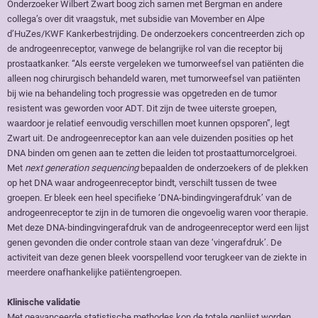
Onderzoeker Wilbert Zwart boog zich samen met Bergman en andere
collega’s over dit vraagstuk, met subsidie van Movember en Alpe
d’HuZes/KWF Kankerbestrijding. De onderzoekers concentreerden zich op
de androgeenreceptor, vanwege de belangrijke rol van die receptor bij
prostaatkanker. “Als eerste vergeleken we tumorweefsel van patiënten die
alleen nog chirurgisch behandeld waren, met tumorweefsel van patiënten
bij wie na behandeling toch progressie was opgetreden en de tumor
resistent was geworden voor ADT. Dit zijn de twee uiterste groepen,
waardoor je relatief eenvoudig verschillen moet kunnen opsporen”, legt
Zwart uit. De androgeenreceptor kan aan vele duizenden posities op het
DNA binden om genen aan te zetten die leiden tot prostaattumorcelgroei.
Met
next generation sequencing
bepaalden de onderzoekers of de plekken
op het DNA waar androgeenreceptor bindt, verschilt tussen de twee
groepen. Er bleek een heel specifieke ‘DNA-bindingvingerafdruk’ van de
androgeenreceptor te zijn in de tumoren die ongevoelig waren voor therapie.
Met deze DNA-bindingvingerafdruk van de androgeenreceptor werd een lijst
genen gevonden die onder controle staan van deze ‘vingerafdruk’. De
activiteit van deze genen bleek voorspellend voor terugkeer van de ziekte in
meerdere onafhankelijke patiëntengroepen.
Klinische validatie
Met geavanceerde statistische methodes kon de totale genlijst worden