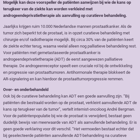
Mogelijk kan deze voorspeller de patiënten aanwijzen bij wie de kans op
terugkeer van de ziekte kan worden verkleind met
androgeendeprivatietherapie als aanvulling op curatieve behandeling.
Jaarlijks krijgen ruim 10.000 Nederlandse mannen prostaatkanker. Als de
tumor zich beperkt tot de prostaat, is in opzet curatieve behandeling met
chirurgie en/of radiotherapie mogelijk. Bij circa 30% van de patiënten keert
de ziekte echter terug, waarna veelal alleen nog palliatieve behandeling rest.
Voor patiënten met gemetastaseerde prostaatkanker is
androgeendeprivatietherapie (ADT) de eerst aangewezen palliatieve
therapie. De androgeenreceptor speelt een cruciale rol bij de ontwikkeling
en progressie van prostaattumoren. Antihormonale therapie blokkeert de
AR-signalering en kan hierdoor de prostaattumorprogressie remmen.
Over- en onderbehandeld
Ook bij de curatieve behandeling kan ADT een goede aanvulling zijn. “Bij
patiënten die bestraald worden op de prostaat, verkleint aanvullende ADT de
kans op terugkeer van de tumor”, vertelt internist-oncoloog André Bergman.
Voor de patiëntenpopulatie bij wie de prostaat is verwijderd, bestaat geen
duidelijk bewijs van meerwaarde van ADT als aanvullende behandeling. Er is
geen goede verklaring voor dit verschil. “Het vermoeden bestaat echter dat
bij geselecteerde patiënten aanvullende ADT-behandeling na curatieve