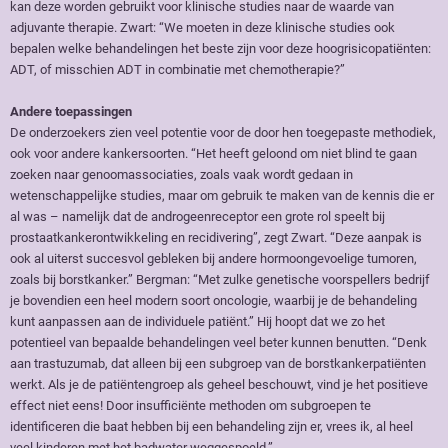
kan deze worden gebruikt voor klinische studies naar de waarde van
adjuvante therapie. Zwart: “We moeten in deze klinische studies ook
bepalen welke behandelingen het beste zijn voor deze hoogrisicopatiënten:
ADT, of misschien ADT in combinatie met chemotherapie?”
Andere toepassingen
De onderzoekers zien veel potentie voor de door hen toegepaste methodiek,
ook voor andere kankersoorten. “Het heeft geloond om niet blind te gaan
zoeken naar genoomassociaties, zoals vaak wordt gedaan in
wetenschappelijke studies, maar om gebruik te maken van de kennis die er
al was – namelijk dat de androgeenreceptor een grote rol speelt bij
prostaatkankerontwikkeling en recidivering”, zegt Zwart. “Deze aanpak is
ook al uiterst succesvol gebleken bij andere hormoongevoelige tumoren,
zoals bij borstkanker.” Bergman: “Met zulke genetische voorspellers bedrijf
je bovendien een heel modern soort oncologie, waarbij je de behandeling
kunt aanpassen aan de individuele patiënt.” Hij hoopt dat we zo het
potentieel van bepaalde behandelingen veel beter kunnen benutten. “Denk
aan trastuzumab, dat alleen bij een subgroep van de borstkankerpatiënten
werkt. Als je de patiëntengroep als geheel beschouwt, vind je het positieve
effect niet eens! Door insufficiënte methoden om subgroepen te
identificeren die baat hebben bij een behandeling zijn er, vrees ik, al heel
veel kinderen met het badwater weggespoeld.”