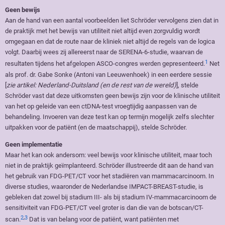
Geen bewijs
Aan de hand van een aantal voorbeelden liet Schröder vervolgens zien dat in
de praktijk met het bewijs van utiliteit niet altijd even zorgvuldig wordt
omgegaan en dat de route naar de kliniek niet altijd de regels van de logica
volgt. Daarbij wees zij allereerst naar de SERENA-6-studie, waarvan de
1
resultaten tijdens het afgelopen ASCO-congres werden gepresenteerd.
Net
als prof. dr. Gabe Sonke (Antoni van Leeuwenhoek) in een eerdere sessie
[
zie artikel: Nederland-Duitsland (en de rest van de wereld)
], stelde
Schröder vast dat deze uitkomsten geen bewijs zijn voor de klinische utiliteit
van het op geleide van een ctDNA-test vroegtijdig aanpassen van de
behandeling. Invoeren van deze test kan op termijn mogelijk zelfs slechter
uitpakken voor de patiënt (en de maatschappij), stelde Schröder.
Geen implementatie
Maar het kan ook andersom: veel bewijs voor klinische utiliteit, maar toch
niet in de praktijk geïmplanteerd. Schröder illustreerde dit aan de hand van
het gebruik van FDG-PET/CT voor het stadiëren van mammacarcinoom. In
diverse studies, waaronder de Nederlandse IMPACT-BREAST-studie, is
gebleken dat zowel bij stadium III- als bij stadium IV-mammacarcinoom de
sensitiviteit van FDG-PET/CT veel groter is dan die van de botscan/CT-
2
,
3
scan.
Dat is van belang voor de patiënt, want patiënten met