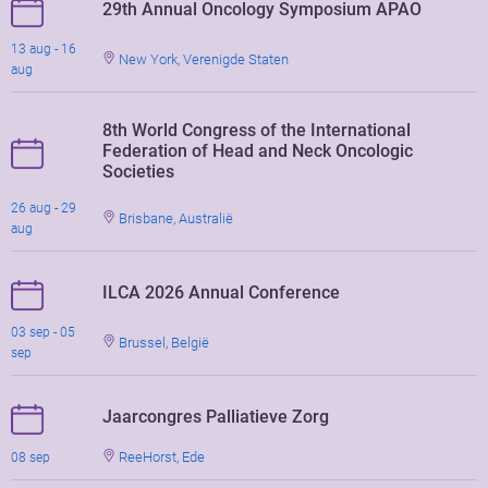
29th Annual Oncology Symposium APAO
13 aug - 16
New York, Verenigde Staten
aug
8th World Congress of the International
Federation of Head and Neck Oncologic
Societies
26 aug - 29
Brisbane, Australië
aug
ILCA 2026 Annual Conference
03 sep - 05
Brussel, België
sep
Jaarcongres Palliatieve Zorg
ReeHorst, Ede
08 sep