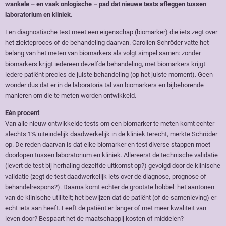
wankele – en vaak onlogische – pad dat nieuwe tests afleggen tussen
laboratorium en kliniek.
Een diagnostische test meet een eigenschap (biomarker) die iets zegt over
het ziekteproces of de behandeling daarvan. Carolien Schröder vatte het
belang van het meten van biomarkers als volgt simpel samen: zonder
biomarkers krijgt iedereen dezelfde behandeling, met biomarkers krijgt
iedere patiënt precies de juiste behandeling (op het juiste moment). Geen
wonder dus dat er in de laboratoria tal van biomarkers en bijbehorende
manieren om die te meten worden ontwikkeld.
Eén procent
Van alle nieuw ontwikkelde tests om een biomarker te meten komt echter
slechts 1% uiteindelijk daadwerkelijk in de kliniek terecht, merkte Schröder
op. De reden daarvan is dat elke biomarker en test diverse stappen moet
doorlopen tussen laboratorium en kliniek. Allereerst de technische validatie
(levert de test bij herhaling dezelfde uitkomst op?) gevolgd door de klinische
validatie (zegt de test daadwerkelijk iets over de diagnose, prognose of
behandelrespons?). Daarna komt echter de grootste hobbel: het aantonen
van de klinische utiliteit; het bewijzen dat de patiënt (of de samenleving) er
echt iets aan heeft. Leeft de patiënt er langer of met meer kwaliteit van
leven door? Bespaart het de maatschappij kosten of middelen?