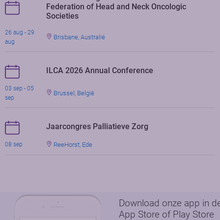
Federation of Head and Neck Oncologic
Societies
26 aug - 29
Brisbane, Australië
aug
ILCA 2026 Annual Conference
03 sep - 05
Brussel, België
sep
Jaarcongres Palliatieve Zorg
ReeHorst, Ede
08 sep
Download onze app in d
App Store of Play Store