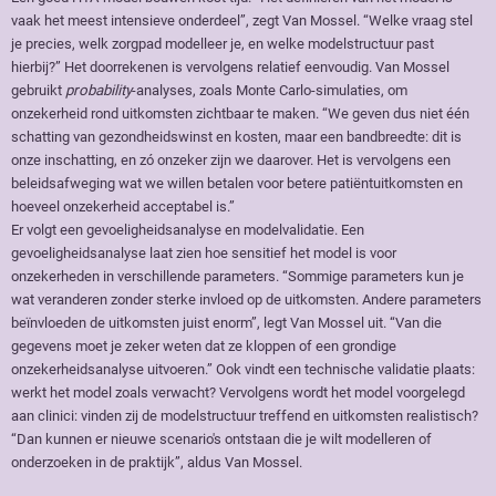
vaak het meest intensieve onderdeel”, zegt Van Mossel. “Welke vraag stel
je precies, welk zorgpad modelleer je, en welke modelstructuur past
hierbij?” Het doorrekenen is vervolgens relatief eenvoudig. Van Mossel
gebruikt
probability
-analyses, zoals Monte Carlo-simulaties, om
onzekerheid rond uitkomsten zichtbaar te maken. “We geven dus niet één
schatting van gezondheidswinst en kosten, maar een bandbreedte: dit is
onze inschatting, en zó onzeker zijn we daarover. Het is vervolgens een
beleidsafweging wat we willen betalen voor betere patiëntuitkomsten en
hoeveel onzekerheid acceptabel is.”
Er volgt een gevoeligheidsanalyse en modelvalidatie. Een
gevoeligheidsanalyse laat zien hoe sensitief het model is voor
onzekerheden in verschillende parameters. “Sommige parameters kun je
wat veranderen zonder sterke invloed op de uitkomsten. Andere parameters
beïnvloeden de uitkomsten juist enorm”, legt Van Mossel uit. “Van die
gegevens moet je zeker weten dat ze kloppen of een grondige
onzekerheidsanalyse uitvoeren.” Ook vindt een technische validatie plaats:
werkt het model zoals verwacht? Vervolgens wordt het model voorgelegd
aan clinici: vinden zij de modelstructuur treffend en uitkomsten realistisch?
“Dan kunnen er nieuwe scenario's ontstaan die je wilt modelleren of
onderzoeken in de praktijk”, aldus Van Mossel.