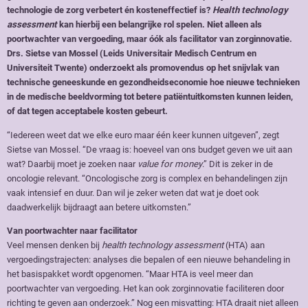
technologie de zorg verbetert én kosteneffectief is?
Health technology
assessment
kan hierbij een belangrijke rol spelen. Niet alleen als
poortwachter van vergoeding, maar óók als facilitator van zorginnovatie.
Drs. Sietse van Mossel (Leids Universitair Medisch Centrum en
Universiteit Twente) onderzoekt als promovendus op het snijvlak van
technische geneeskunde en gezondheidseconomie hoe nieuwe technieken
in de medische beeldvorming tot betere patiëntuitkomsten kunnen leiden,
of dat tegen acceptabele kosten gebeurt.
“Iedereen weet dat we elke euro maar één keer kunnen uitgeven”, zegt
Sietse van Mossel. “De vraag is: hoeveel van ons budget geven we uit aan
wat? Daarbij moet je zoeken naar
value for money
.” Dit is zeker in de
oncologie relevant. “Oncologische zorg is complex en behandelingen zijn
vaak intensief en duur. Dan wil je zeker weten dat wat je doet ook
daadwerkelijk bijdraagt aan betere uitkomsten.”
Van poortwachter naar facilitator
Veel mensen denken bij
health technology assessment
(HTA) aan
vergoedingstrajecten: analyses die bepalen of een nieuwe behandeling in
het basispakket wordt opgenomen. “Maar HTA is veel meer dan
poortwachter van vergoeding. Het kan ook zorginnovatie faciliteren door
richting te geven aan onderzoek.” Nog een misvatting: HTA draait niet alleen