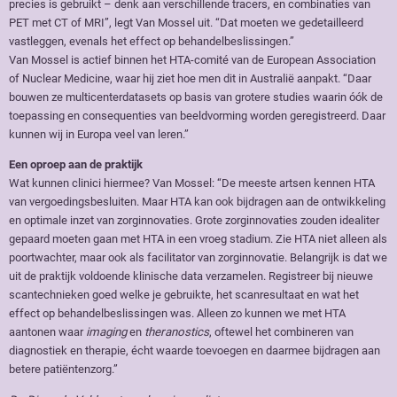
precies is gebruikt – denk aan verschillende tracers, en combinaties van
PET met CT of MRI”, legt Van Mossel uit. “Dat moeten we gedetailleerd
vastleggen, evenals het effect op behandelbeslissingen.”
Van Mossel is actief binnen het HTA-comité van de European Association
of Nuclear Medicine, waar hij ziet hoe men dit in Australië aanpakt. “Daar
bouwen ze multicenterdatasets op basis van grotere studies waarin óók de
toepassing en consequenties van beeldvorming worden geregistreerd. Daar
kunnen wij in Europa veel van leren.”
Een oproep aan de praktijk
Wat kunnen clinici hiermee? Van Mossel: “De meeste artsen kennen HTA
van vergoedingsbesluiten. Maar HTA kan ook bijdragen aan de ontwikkeling
en optimale inzet van zorginnovaties. Grote zorginnovaties zouden idealiter
gepaard moeten gaan met HTA in een vroeg stadium. Zie HTA niet alleen als
poortwachter, maar ook als facilitator van zorginnovatie. Belangrijk is dat we
uit de praktijk voldoende klinische data verzamelen. Registreer bij nieuwe
scantechnieken goed welke je gebruikte, het scanresultaat en wat het
effect op behandelbeslissingen was. Alleen zo kunnen we met HTA
aantonen waar
imaging
en
theranostics
, oftewel het combineren van
diagnostiek en therapie, écht waarde toevoegen en daarmee bijdragen aan
betere patiëntenzorg.”