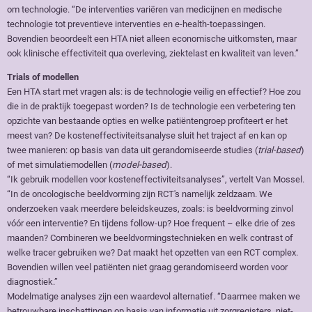
om technologie. “De interventies variëren van medicijnen en medische
technologie tot preventieve interventies en e-health-toepassingen.
Bovendien beoordeelt een HTA niet alleen economische uitkomsten, maar
ook klinische effectiviteit qua overleving, ziektelast en kwaliteit van leven.”
Trials of modellen
Een HTA start met vragen als: is de technologie veilig en effectief? Hoe zou
die in de praktijk toegepast worden? Is de technologie een verbetering ten
opzichte van bestaande opties en welke patiëntengroep profiteert er het
meest van? De kosteneffectiviteitsanalyse sluit het traject af en kan op
twee manieren: op basis van data uit gerandomiseerde studies (
trial-based
)
of met simulatiemodellen (
model-based
).
“Ik gebruik modellen voor kosteneffectiviteitsanalyses”, vertelt Van Mossel.
“In de oncologische beeldvorming zijn RCT's namelijk zeldzaam. We
onderzoeken vaak meerdere beleidskeuzes, zoals: is beeldvorming zinvol
vóór een interventie? En tijdens follow-up? Hoe frequent – elke drie of zes
maanden? Combineren we beeldvormingstechnieken en welk contrast of
welke tracer gebruiken we? Dat maakt het opzetten van een RCT complex.
Bovendien willen veel patiënten niet graag gerandomiseerd worden voor
diagnostiek.”
Modelmatige analyses zijn een waardevol alternatief. “Daarmee maken we
betrouwbare inschattingen op basis van informatie uit zorgregisters, niet-