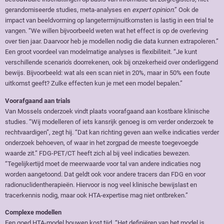
gerandomiseerde studies, meta-analyses en
expert opinion
.” Ook de
impact van beeldvorming op langetermijnuitkomsten is lastig in een trial te
vangen. “We willen bijvoorbeeld weten wat het effect is op de overleving
over tien jaar. Daarvoor heb je modellen nodig die data kunnen extrapoleren.”
Een groot voordeel van modelmatige analyses is flexibiliteit. “Je kunt
verschillende scenario's doorrekenen, ook bij onzekerheid over onderliggend
bewijs. Bijvoorbeeld: wat als een scan niet in 20%, maar in 50% een foute
uitkomst geeft? Zulke effecten kun je met een model bepalen.”
Voorafgaand aan trials
Van Mossels onderzoek vindt plaats voorafgaand aan kostbare klinische
studies. “Wij modelleren of iets kansrijk genoeg is om verder onderzoek te
rechtvaardigen”, zegt hij. “Dat kan richting geven aan welke indicaties verder
onderzoek behoeven, of waar in het zorgpad de meeste toegevoegde
waarde zit.” FDG-PET/CT heeft zich al bij veel indicaties bewezen.
“Tegelijkertijd moet de meerwaarde voor tal van andere indicaties nog
worden aangetoond. Dat geldt ook voor andere tracers dan FDG en voor
radionuclidentherapieën. Hiervoor is nog veel klinische bewijslast en
tracerkennis nodig, maar ook HTA-expertise mag niet ontbreken.”
Complexe modellen
Een goed HTA-model bouwen kost tijd. “Het definiëren van het model is