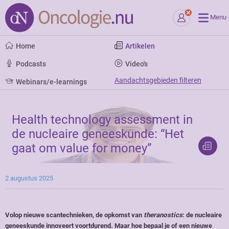
Menu
Home
Artikelen
Podcasts
Video's
Aandachtsgebieden filteren
Webinars/e-learnings
Health technology assessment in
de nucleaire geneeskunde: “Het
gaat om value for money”
2 augustus 2025
Volop nieuwe scantechnieken, de opkomst van
theranostics
: de nucleaire
geneeskunde innoveert voortdurend. Maar hoe bepaal je of een nieuwe