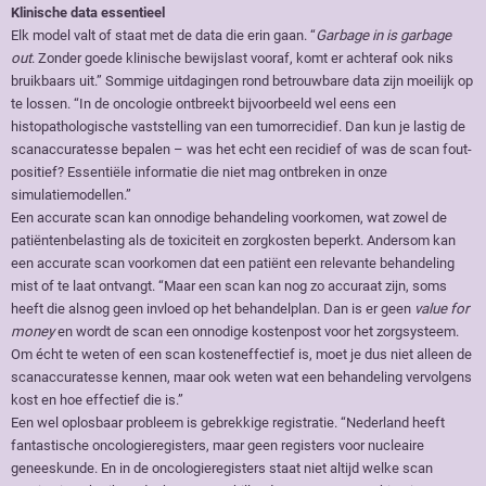
Klinische data essentieel
Elk model valt of staat met de data die erin gaan. “
Garbage in is garbage
out
. Zonder goede klinische bewijslast vooraf, komt er achteraf ook niks
bruikbaars uit.” Sommige uitdagingen rond betrouwbare data zijn moeilijk op
te lossen. “In de oncologie ontbreekt bijvoorbeeld wel eens een
histopathologische vaststelling van een tumorrecidief. Dan kun je lastig de
scanaccuratesse bepalen – was het echt een recidief of was de scan fout-
positief? Essentiële informatie die niet mag ontbreken in onze
simulatiemodellen.”
Een accurate scan kan onnodige behandeling voorkomen, wat zowel de
patiëntenbelasting als de toxiciteit en zorgkosten beperkt. Andersom kan
een accurate scan voorkomen dat een patiënt een relevante behandeling
mist of te laat ontvangt. “Maar een scan kan nog zo accuraat zijn, soms
heeft die alsnog geen invloed op het behandelplan. Dan is er geen
value for
money
en wordt de scan een onnodige kostenpost voor het zorgsysteem.
Om écht te weten of een scan kosteneffectief is, moet je dus niet alleen de
scanaccuratesse kennen, maar ook weten wat een behandeling vervolgens
kost en hoe effectief die is.”
Een wel oplosbaar probleem is gebrekkige registratie. “Nederland heeft
fantastische oncologieregisters, maar geen registers voor nucleaire
geneeskunde. En in de oncologieregisters staat niet altijd welke scan