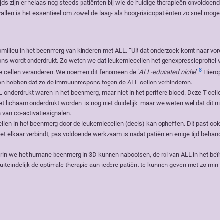
s zijn er helaas nog steeds patiënten bij wie de huidige therapieën onvoldoend
en is het essentieel om zowel de laag- als hoog-risicopatiënten zo snel mogel
milieu in het beenmerg van kinderen met ALL. “Uit dat onderzoek komt naar vor
ns wordt onderdrukt. Zo weten we dat leukemiecellen het genexpressieprofiel 
8
 cellen veranderen. We noemen dit fenomeen de ‘
ALL-educated niche
’.
Hiero
en hebben dat ze de immuunrespons tegen de ALL-cellen verhinderen.
LL onderdrukt waren in het beenmerg, maar niet in het perifere bloed. Deze T-cell
t lichaam onderdrukt worden, is nog niet duidelijk, maar we weten wel dat dit n
van co-activatiesignalen.
en in het beenmerg door de leukemiecellen (deels) kan opheffen. Dit past ook 
et elkaar verbindt, pas voldoende werkzaam is nadat patiënten enige tijd behand
in we het humane beenmerg in 3D kunnen nabootsen, de rol van ALL in het beï
teindelijk de optimale therapie aan iedere patiënt te kunnen geven met zo min