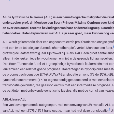
Acute lymfatische leukemie (ALL) is een hematologische maligniteit die relat
onderzoeker prof. dr. Monique den Boer (Prinses Máxima Centrum voor kinderon
en over een aantal recente bevindingen van haar onderzoeksgroep. Daaruit b
behandelresultaten bij kinderen met ALL zijn zeer goed, maar kunnen nog veel
ALL wordt gekenmerkt door een ongecontroleerde proliferatie van onrijpe lym
met een twee tot drie jaar durende chemotherapie”, vertelt Monique den Boer.
grofweg de laatste twintig jaar zijn zowel bij B- als T-ALL een groot aantal 
alleen in de leukemiecellen voorkomen en niet in de gezonde lichaamscellen.
Den Boer: “Binnen de B-cel-ALL-groep heb je bijvoorbeeld leukemieën met ee
leukemieën een relatief goede prognose. Daarentegen is hypodiploïdie meest
de prognostisch gunstige
ETV6::RUNX1
-translocatie en rond 3% de
BCR::ABL
tyrosinekinaseremmers (TKI’s) tegenwoordig geassocieerd is met een relatief
translocatie gevonden, die geassocieerd is met een intermediaire prognose. Te
de patiënten met onbekende genetische laesies, die met de komst van
next-
ABL-klasse ALL
Een van bovengenoemde subgroepen, met een omvang van 3% van alle ALL-pat
2
van ALL met een
BCR::ABL1
-translocatie, maar had niet deze translocatie.
Ui