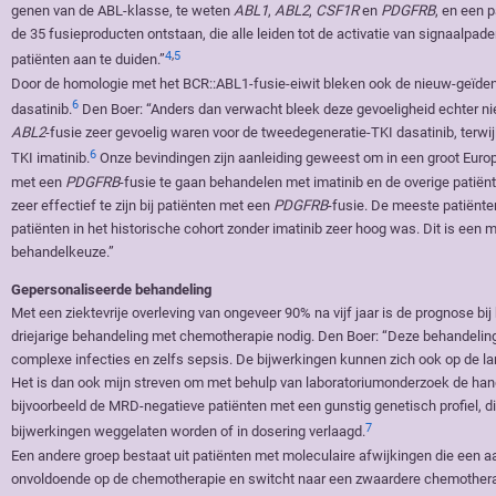
genen van de ABL-klasse, te weten
ABL1
,
ABL2
,
CSF1R
en
PDGFRB
, en een 
de 35 fusieproducten ontstaan, die alle leiden tot de activatie van signaalpade
4
,
5
patiënten aan te duiden.”
Door de homologie met het BCR::ABL1-fusie-eiwit bleken ook de nieuw-geïdenti
6
dasatinib.
Den Boer: “Anders dan verwacht bleek deze gevoeligheid echter niet
ABL2
-fusie zeer gevoelig waren voor de tweedegeneratie-TKI dasatinib, terwi
6
TKI imatinib.
Onze bevindingen zijn aanleiding geweest om in een groot Eur
met een
PDGFRB
-fusie te gaan behandelen met imatinib en de overige patiënt
zeer effectief te zijn bij patiënten met een
PDGFRB
-fusie. De meeste patiënt
patiënten in het historische cohort zonder imatinib zeer hoog was. Dit is ee
behandelkeuze.”
Gepersonaliseerde behandeling
Met een ziektevrije overleving van ongeveer 90% na vijf jaar is de prognose b
driejarige behandeling met chemotherapie nodig. Den Boer: “Deze behandeling 
complexe infecties en zelfs sepsis. De bijwerkingen kunnen zich ook op de lan
Het is dan ook mijn streven om met behulp van laboratoriumonderzoek de handv
bijvoorbeeld de MRD-negatieve patiënten met een gunstig genetisch profiel, 
7
bijwerkingen weggelaten worden of in dosering verlaagd.
Een andere groep bestaat uit patiënten met moleculaire afwijkingen die een a
onvoldoende op de chemotherapie en switcht naar een zwaardere chemotherap