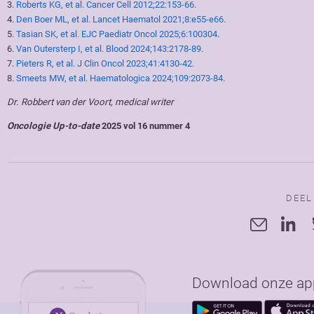
3.
Roberts KG, et al. Cancer Cell 2012;22:153-66.
4.
Den Boer ML, et al. Lancet Haematol 2021;8:e55-e66.
5.
Tasian SK, et al. EJC Paediatr Oncol 2025;6:100304
.
6.
Van Outersterp I, et al. Blood 2024;143:2178-89.
7.
Pieters R, et al. J Clin Oncol 2023;41:4130-42.
8.
Smeets MW, et al. Haematologica 2024;109:2073-84.
Dr. Robbert van der Voort, medical writer
Oncologie Up-to-date
2025 vol 16 nummer 4
DEEL
Download onze app 