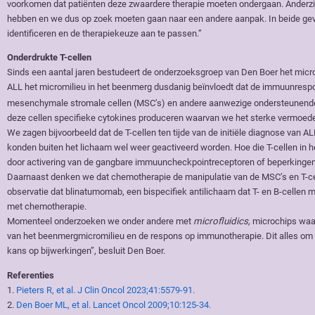
voorkomen dat patiënten deze zwaardere therapie moeten ondergaan. Anderzijd
hebben en we dus op zoek moeten gaan naar een andere aanpak. In beide gevall
identificeren en de therapiekeuze aan te passen.”
Onderdrukte T-cellen
Sinds een aantal jaren bestudeert de onderzoeksgroep van Den Boer het micro
ALL het micromilieu in het beenmerg dusdanig beïnvloedt dat de immuunrespo
mesenchymale stromale cellen (MSC’s) en andere aanwezige ondersteunende
deze cellen specifieke cytokines produceren waarvan we het sterke vermoed
We zagen bijvoorbeeld dat de T-cellen ten tijde van de initiële diagnose van A
konden buiten het lichaam wel weer geactiveerd worden. Hoe die T-cellen in he
door activering van de gangbare immuuncheckpointreceptoren of beperkingen 
Daarnaast denken we dat chemotherapie de manipulatie van de MSC’s en T-cell
observatie dat blinatumomab, een bispecifiek antilichaam dat T- en B-cellen m
met chemotherapie.
Momenteel onderzoeken we onder andere met
microfluidics,
microchips waar
van het beenmergmicromilieu en de respons op immunotherapie. Dit alles om ui
kans op bijwerkingen”, besluit Den Boer.
Referenties
1.
Pieters R, et al. J Clin Oncol 2023;41:5579-91.
2.
Den Boer ML, et al. Lancet Oncol 2009;10:125-34.