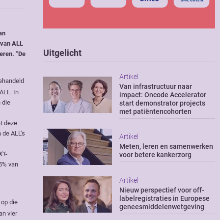
an
e van ALL
Uitgelicht
eren. “De
Artikel
behandeld
Van infrastructuur naar
ALL. In
impact: Oncode Accelerator
 die
start demonstrator projects
met patiëntencohorten
t deze
 de ALL’s
Artikel
Meten, leren en samenwerken
X1
-
voor betere kankerzorg
35% van
”
Artikel
Nieuw perspectief voor off-
labelregistraties in Europese
op die
geneesmiddelenwetgeving
n vier