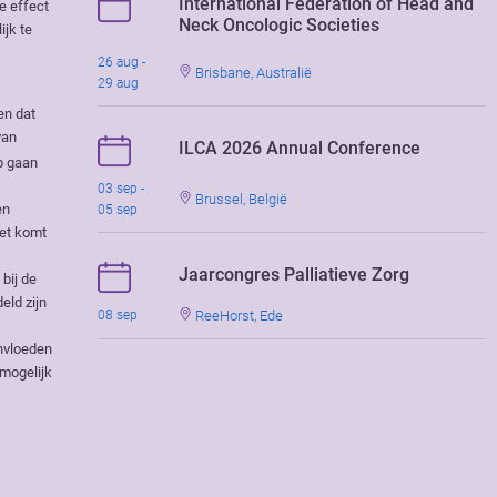
International Federation of Head and
e effect
Neck Oncologic Societies
ijk te
26 aug -
Brisbane, Australië
29 aug
en dat
van
ILCA 2026 Annual Conference
p gaan
03 sep -
Brussel, België
en
05 sep
iet komt
Jaarcongres Palliatieve Zorg
bij de
eld zijn
ReeHorst, Ede
08 sep
nvloeden
 mogelijk