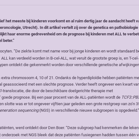
ief het meeste bij kinderen voorkomt en al ruim dertig jaar de aandacht heeft v
cologie, Utrecht). In dit artikel vertelt zij over de genetica en pathobiologi
lijkt haar enorme gedrevenheid om de prognose bij kinderen met ALL te verbet
 beter.”
focyten. “De ziekte komt met name voor bij jonge kinderen en wordt standaard 
1
ALL kan verdeeld worden in B-cel-ALL, wat veruit de grootste groep is, en T-cel-
subtypen ontdekt die gekenmerkt worden door verschillende genetische afwijkingen
n extra chromosoom 4, 10 of 21. Ondanks de hyperdiploïdie hebben patiënten me
al geassocieerd met een slechte prognose. Verder heeft ongeveer een kwart van
1
-translocatie, die door de beschikbare doelgerichte therapie met
 goede prognose. Bij een paar procent van de ALL-patiënten wordt de
TCF3::PB
n slotte was er tot ongeveer vijftien jaar geleden een grote restgroep van zo’n 
generation sequencing
(NGS) in verschillende nieuwe subgroepen is opgedeeld.
iënten, werd ontdekt door Den Boer. “Deze subgroep had kenmerken die leken 
t onderzoek met NGS bleek dat deze patiënten fusiegenen hadden tussen één va