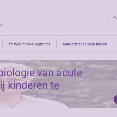
Webinars/e-learnings
Aandachtsgebieden filteren
iologie van acute
j kinderen te