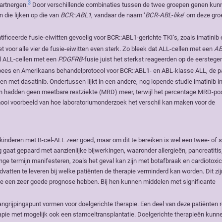
3
partnergen.
Door verschillende combinaties tussen de twee groepen genen kun
n die lijken op die van
BCR::ABL1
, vandaar de naam ‘
BCR-ABL
-
like
’ om deze gro
ficeerde fusie-eiwitten gevoelig voor BCR::ABL1-gerichte TKI’s, zoals imatinib 
 voor alle vier de fusie-eiwitten even sterk. Zo bleek dat ALL-cellen met een
AB
jl ALL-cellen met een
PDGFRB
-fusie juist het sterkst reageerden op de eerstege
opees en Amerikaans behandelprotocol voor BCR::ABL1- en ABL-klasse ALL, de p
en met dasatinib. Ondertussen lijkt in een andere, nog lopende studie imatinib 
en hadden geen meetbare restziekte (MRD) meer, terwijl het percentage MRD-pos
n mooi voorbeeld van hoe laboratoriumonderzoek het verschil kan maken voor de
ij kinderen met B-cel-ALL zeer goed, maar om dit te bereiken is wel een twee- of
gaat gepaard met aanzienlijke bijwerkingen, waaronder allergieën, pancreatitis
ge termijn manifesteren, zoals het geval kan zijn met botafbraak en cardiotoxici
atten te leveren bij welke patiënten de therapie verminderd kan worden. Dit zij
die een zeer goede prognose hebben. Bij hen kunnen middelen met significante
angrijpingspunt vormen voor doelgerichte therapie. Een deel van deze patiënten 
ie met mogelijk ook een stamceltransplantatie. Doelgerichte therapieën kunn