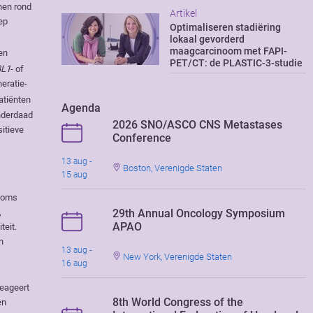
nen rond
Artikel
ep
Optimaliseren stadiëring
lokaal gevorderd
maagcarcinoom met FAPI-
en
PET/CT: de PLASTIC-3-studie
L1
- of
neratie-
atiënten
Agenda
inderdaad
2026 SNO/ASCO CNS Metastases
itieve
Conference
13 aug -
Boston, Verenigde Staten
15 aug
 soms
29th Annual Oncology Symposium
,
APAO
teit.
n
13 aug -
New York, Verenigde Staten
16 aug
reageert
8th World Congress of the
en