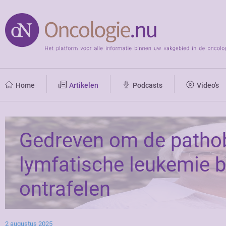
Home
Artikelen
Podcasts
Video's
Gedreven om de pathob
lymfatische leukemie bi
ontrafelen
2 augustus 2025