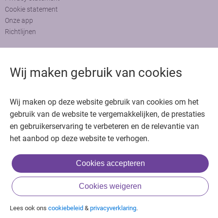
Cookie statement
Onze app
Richtlijnen
Contact
Wij maken gebruik van cookies
Adviesraad
Colofon
Adverteren
Bedankt voor het bezoeken van Oncologie.nu
Wij maken op deze website gebruik van cookies om het
gebruik van de website te vergemakkelijken, de prestaties
Krijg gratis toegang in 30 seconden of log in om verder te gaan
en gebruikerservaring te verbeteren en de relevantie van
het aanbod op deze website te verhogen.
Copyright © 2026. Uitgeverij Jaap. Alle rechten voorbehouden.
Cookies accepteren
of
Cookies weigeren
Inloggen met BIG & achternaam
Inloggen met een account
Lees ook ons
cookiebeleid
&
privacyverklaring
.