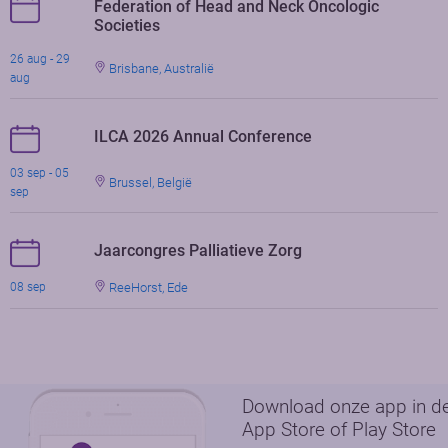
Federation of Head and Neck Oncologic
Societies
26 aug - 29
Brisbane, Australië
aug
ILCA 2026 Annual Conference
03 sep - 05
Brussel, België
sep
Jaarcongres Palliatieve Zorg
ReeHorst, Ede
08 sep
Download onze app in d
App Store of Play Store