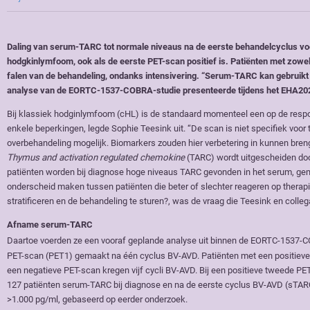
Daling van serum-TARC tot normale niveaus na de eerste behandelcyclus voo
hodgkinlymfoom, ook als de eerste PET-scan positief is. Patiënten met zow
falen van de behandeling, ondanks intensivering. “Serum-TARC kan gebruikt
analyse van de EORTC-1537-COBRA-studie presenteerde tijdens het EHA20
Bij klassiek hodginlymfoom (cHL) is de standaard momenteel een op de respo
enkele beperkingen, legde Sophie Teesink uit. “De scan is niet specifiek voor 
overbehandeling mogelijk. Biomarkers zouden hier verbetering in kunnen bren
Thymus and activation regulated chemokine
(TARC) wordt uitgescheiden doo
patiënten worden bij diagnose hoge niveaus TARC gevonden in het serum, gem
onderscheid maken tussen patiënten die beter of slechter reageren op therap
stratificeren en de behandeling te sturen?, was de vraag die Teesink en colle
Afname serum-TARC
Daartoe voerden ze een vooraf geplande analyse uit binnen de EORTC-1537-C
PET-scan (PET1) gemaakt na één cyclus BV-AVD. Patiënten met een positieve
een negatieve PET-scan kregen vijf cycli BV-AVD. Bij een positieve tweede 
127 patiënten serum-TARC bij diagnose en na de eerste cyclus BV-AVD (sT
>1.000 pg/ml, gebaseerd op eerder onderzoek.