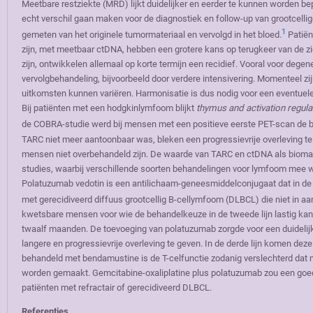
Meetbare restziekte (MRD) lijkt duidelijker en eerder te kunnen worden b
echt verschil gaan maken voor de diagnostiek en follow-up van grootcell
1
gemeten van het originele tumormateriaal en vervolgd in het bloed.
Patiën
zijn, met meetbaar ctDNA, hebben een grotere kans op terugkeer van de z
zijn, ontwikkelen allemaal op korte termijn een recidief. Vooral voor dege
vervolgbehandeling, bijvoorbeeld door verdere intensivering. Momenteel z
uitkomsten kunnen variëren. Harmonisatie is dus nodig voor een eventuele 
Bij patiënten met een hodgkinlymfoom blijkt
thymus and activation regul
de COBRA-studie werd bij mensen met een positieve eerste PET-scan de b
TARC niet meer aantoonbaar was, bleken een progressievrije overleving te 
mensen niet overbehandeld zijn. De waarde van TARC en ctDNA als biomar
studies, waarbij verschillende soorten behandelingen voor lymfoom mee
Polatuzumab vedotin is een antilichaam-geneesmiddelconjugaat dat in de
met gerecidiveerd diffuus grootcellig B-cellymfoom (DLBCL) die niet in 
kwetsbare mensen voor wie de behandelkeuze in de tweede lijn lastig kan 
twaalf maanden. De toevoeging van polatuzumab zorgde voor een duidelijk
langere en progressievrije overleving te geven. In de derde lijn komen dez
behandeld met bendamustine is de T-celfunctie zodanig verslechterd d
worden gemaakt. Gemcitabine-oxaliplatine plus polatuzumab zou een goed 
patiënten met refractair of gerecidiveerd DLBCL.
Referenties