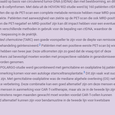
epaald op basis van circulerend tumor-DNA (ctDNA) dan met beeldvorming, en dit
ige B-cellymfomen. Met data uit de HOVON 902-studie werd bij 160 patiënten ct
ten die op de PET-scan een complete metabole remissie hebben maar MRD-posi
iekte. Patiënten met aanwezigheid van ziekte op de PET-scan die ook MRD-posit
nen die PET-negatief en MRD-positief zijn kan dit impact hebben voor een eventue
ijn verschillende methoden in gebruik voor de bepaling van ctDNA, waardoor de
toepassing in de praktijk.
ated chemokine
(TARC) een goede voorspeller te zijn voor de diepte van remissie
2
ehandeling geïntensiveerd.
Patiënten met een positieve eerste PET-scan bij wi
hebben van twee jaar. Deze uitkomsten zijn zo goed dat de vraag rijst of deze
kers zal bevestigd moeten worden met prospectieve validatie in gerandomisee
 worden genomen.
 POLARGO-studie werd gecombineerd met gemcitabine en oxaliplatine bij patië
3
aanmerking komen voor een autologe stamceltransplantatie.
Dit zijn vaak wat ou
zijn. Met gemcitabine-oxaliplatine was de mediane algehele overleving (OS) net
e verbetering. Deze combinatie kan een goed alternatief zijn om deze mensen 
e mensen in aanmerking voor CAR-T-celtherapie, maar als ze in de tweede lijn zij
at minstens negen maanden gewacht moet worden voordat CAR-T-cellen kunnen
alternatief kunnen zijn voor bendamustine in de tweede lijn voor kwetsbare