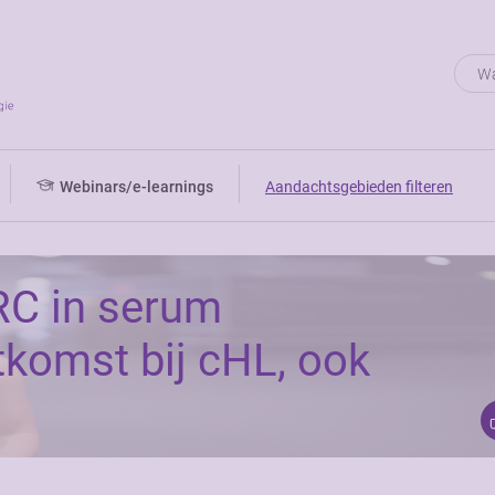
Webinars/e-learnings
Aandachtsgebieden filteren
RC in serum
tkomst bij cHL, ook