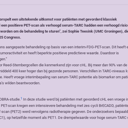
rspelt een uitstekende uitkomst voor patiënten met gevorderd klassiek
el een positieve PET-scan als verhoogd serum-TARC hadden een verhoogd risic
 worden om de behandeling te sturen”, zei Sophie Teesink (UMC Groningen), di
25 Congress.
ns aangepaste behandeling op basis van een interim-FDG-PET-scan. Dit heeft 
tumoractiviteit en heeft beperkte positieve predictieve waarde. Daardoor is
gen.”
r Reed-Sternbergcellen die kenmerkend zijn voor cHL. Bij meer dan 90% van de
iddeld 400 keer hoger dan bij gezonde personen. Verschillen in TARC-niveaus 
ie. Heeft vroege interimbepaling van serum-TARC potentie als biomarker om pati
ga’s wilden beantwoorden.
1
OBRA-studie.
In deze studie werd bij patiënten met gevorderd cHL een vroege i
 PET-scan kregen een intensievere behandeling met zes cycli BrECADD, patiënt
PET-scan (PET2) werd vervolgens radiotherapie gegeven. De onderzoekers bepaal
ARC1), op hetzelfde moment als PET1. De drempelwaarde voor hoge serum-TARC