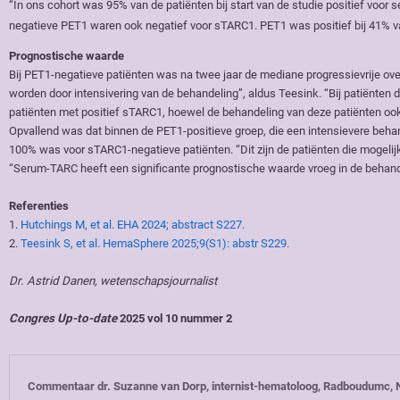
“In ons cohort was 95% van de patiënten bij start van de studie positief voor
negatieve PET1 waren ook negatief voor sTARC1. PET1 was positief bij 41% va
Prognostische waarde
Bij PET1-negatieve patiënten was na twee jaar de mediane progressievrije over
worden door intensivering van de behandeling”, aldus Teesink. “Bij patiënte
patiënten met positief sTARC1, hoewel de behandeling van deze patiënten oo
Opvallend was dat binnen de PET1-positieve groep, die een intensievere beha
100% was voor sTARC1-negatieve patiënten. “Dit zijn de patiënten die mogeli
“Serum-TARC heeft een significante prognostische waarde vroeg in de behand
Referenties
1.
Hutchings M, et al. EHA 2024; abstract S227.
2.
Teesink S, et al. HemaSphere 2025;9(S1): abstr S229.
Dr. Astrid Danen, wetenschapsjournalist
Congres Up-to-date
2025 vol 10 nummer 2
Commentaar dr. Suzanne van Dorp, internist-hematoloog, Radboudumc, 