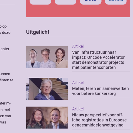
o op
Uitgelicht
e deze
Artikel
echter
Van infrastructuur naar
impact: Oncode Accelerator
start demonstrator projects
met patiëntencohorten
kunnen
ënten te
Artikel
Meten, leren en samenwerken
voor betere kankerzorg
nterim-
Artikel
en met
Nieuw perspectief voor off-
den van
labelregistraties in Europese
 was
geneesmiddelenwetgeving