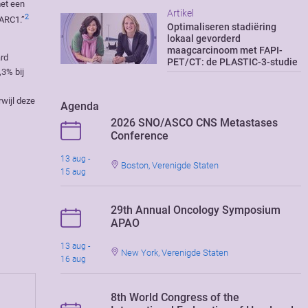
met een
Artikel
2
TARC1.”
Optimaliseren stadiëring
lokaal gevorderd
maagcarcinoom met FAPI-
ard
PET/CT: de PLASTIC-3-studie
,3% bij
wijl deze
Agenda
2026 SNO/ASCO CNS Metastases
Conference
13 aug -
Boston, Verenigde Staten
15 aug
29th Annual Oncology Symposium
APAO
13 aug -
New York, Verenigde Staten
16 aug
8th World Congress of the