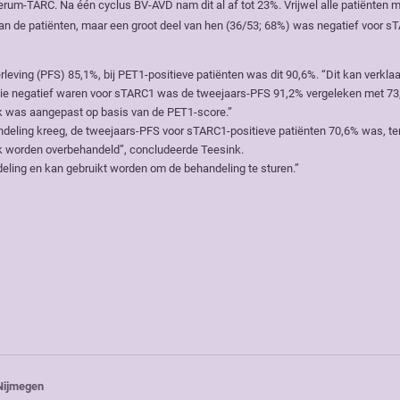
 serum-TARC. Na één cyclus BV-AVD nam dit al af tot 23%. Vrijwel alle patiënten 
n de patiënten, maar een groot deel van hen (36/53; 68%) was negatief voor s
leving (PFS) 85,1%, bij PET1-positieve patiënten was dit 90,6%. “Dit kan verkla
n die negatief waren voor sTARC1 was de tweejaars-PFS 91,2% vergeleken met 73
k was aangepast op basis van de PET1-score.”
ndeling kreeg, de tweejaars-PFS voor sTARC1-positieve patiënten 70,6% was, ter
jk worden overbehandeld”, concludeerde Teesink.
eling en kan gebruikt worden om de behandeling te sturen.”
Nijmegen