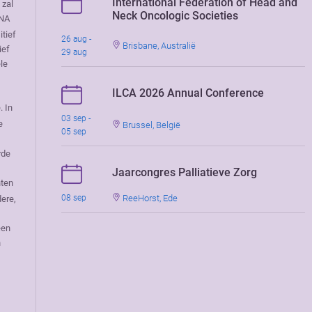
International Federation of Head and
 zal
Neck Oncologic Societies
DNA
tief
26 aug -
Brisbane, Australië
ief
29 aug
le
ILCA 2026 Annual Conference
. In
03 sep -
e
Brussel, België
05 sep
rde
Jaarcongres Palliatieve Zorg
nten
ReeHorst, Ede
08 sep
dere,
een
n