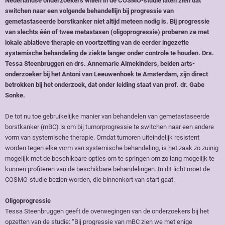
Nederlandse onderzoekers willen in de COSMO-studie laten zien dat
switchen naar een volgende behandellijn bij progressie van
gemetastaseerde borstkanker niet altijd meteen nodig is. Bij progressie
van slechts één of twee metastasen (oligoprogressie) proberen ze met
lokale ablatieve therapie en voortzetting van de eerder ingezette
systemische behandeling de ziekte langer onder controle te houden. Drs.
Tessa Steenbruggen en drs. Annemarie Almekinders, beiden arts-
onderzoeker bij het Antoni van Leeuwenhoek te Amsterdam, zijn direct
betrokken bij het onderzoek, dat onder leiding staat van prof. dr. Gabe
Sonke.
De tot nu toe gebruikelijke manier van behandelen van gemetastaseerde
borstkanker (mBC) is om bij tumorprogressie te switchen naar een andere
vorm van systemische therapie. Omdat tumoren uiteindelijk resistent
worden tegen elke vorm van systemische behandeling, is het zaak zo zuinig
mogelijk met de beschikbare opties om te springen om zo lang mogelijk te
kunnen profiteren van de beschikbare behandelingen. In dit licht moet de
COSMO-studie bezien worden, die binnenkort van start gaat.
Oligoprogressie
Tessa Steenbruggen geeft de overwegingen van de onderzoekers bij het
opzetten van de studie: “Bij progressie van mBC zien we met enige