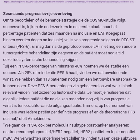
Zesmaands progressievrije overleving
Om te beoordelen of de behandelstrategie die de COSMO-studie volgt,
succesvol is, kijken de onderzoekers in de eerste plaats naar het
percentage patiënten dat zes maanden na inclusie en LAT (toegepast
binnen veertien dagen na inclusie) vrij is van progressie volgens de RECIST-
criteria (PFS-6). Er mag dan na de geprotocolleerde LAT niet nog een andere
tumorgerichte behandeling zijn gegeven en de patiënt moet nog altijd
dezelfde systemische behandeling krijgen.
“Bij een PFS-6-percentage van minstens 40% noemen we de studie een
succes. Als 25% of minder die PFS-6 haalt, vinden we dat onvoldoende
winst. We hebben dan 118 patiënten nodig om een betrouwbare uitspraak te
kunnen doen. Deze PFS-6-percentages zijn gebaseerd op wat we klinisch
relevant vinden, niet zozeer op historische data. Je moet je realiseren dat
eigenlijk iedere patiënt die na die zes maanden nog vrij is van progressie,
winst is ten opzichte van de uitgangssituatie. Immers, op het moment van
inclusie was iedere patiënt per definitie progressief en de theoretische PFS
dus nul,” stelt Almekinders.
“We gaan de PFS-6 ook per moleculair subtype borstkanker analyseren:
oestrogeenreceptorpositief/HER2-negatief, HER2-positief en triple-negatief
mBC. We verwachten onderlinge verschillen te vinden tussen deze subtypes