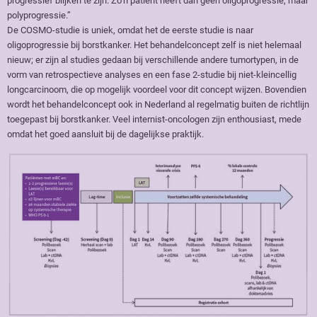
progressief blijken te zijn. Zo’n patiënt heeft dan geen oligoprogressie, maar
polyprogressie.’’
De COSMO-studie is uniek, omdat het de eerste studie is naar
oligoprogressie bij borstkanker. Het behandelconcept zelf is niet helemaal
nieuw; er zijn al studies gedaan bij verschillende andere tumortypen, in de
vorm van retrospectieve analyses en een fase 2-studie bij niet-kleincellig
longcarcinoom, die op mogelijk voordeel voor dit concept wijzen. Bovendien
wordt het behandelconcept ook in Nederland al regelmatig buiten de richtlijn
toegepast bij borstkanker. Veel internist-oncologen zijn enthousiast, mede
omdat het goed aansluit bij de dagelijkse praktijk.