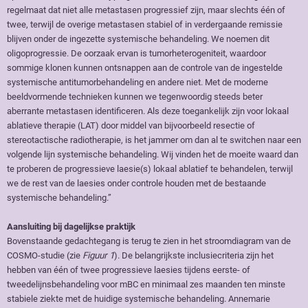
regelmaat dat niet alle metastasen progressief zijn, maar slechts één of
twee, terwijl de overige metastasen stabiel of in verdergaande remissie
blijven onder de ingezette systemische behandeling. We noemen dit
oligoprogressie. De oorzaak ervan is tumorheterogeniteit, waardoor
sommige klonen kunnen ontsnappen aan de controle van de ingestelde
systemische antitumorbehandeling en andere niet. Met de moderne
beeldvormende technieken kunnen we tegenwoordig steeds beter
aberrante metastasen identificeren. Als deze toegankelijk zijn voor lokaal
ablatieve therapie (LAT) door middel van bijvoorbeeld resectie of
stereotactische radiotherapie, is het jammer om dan al te switchen naar een
volgende lijn systemische behandeling. Wij vinden het de moeite waard dan
te proberen de progressieve laesie(s) lokaal ablatief te behandelen, terwijl
we de rest van de laesies onder controle houden met de bestaande
systemische behandeling.”
Aansluiting bij dagelijkse praktijk
Bovenstaande gedachtegang is terug te zien in het stroomdiagram van de
COSMO-studie (zie
Figuur 1
). De belangrijkste inclusiecriteria zijn het
hebben van één of twee progressieve laesies tijdens eerste- of
tweedelijnsbehandeling voor mBC en minimaal zes maanden ten minste
stabiele ziekte met de huidige systemische behandeling. Annemarie