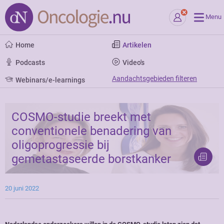
Menu
Home
Artikelen
Podcasts
Video's
Aandachtsgebieden filteren
Webinars/e-learnings
COSMO-studie breekt met
conventionele benadering van
oligoprogressie bij
gemetastaseerde borstkanker
20 juni 2022