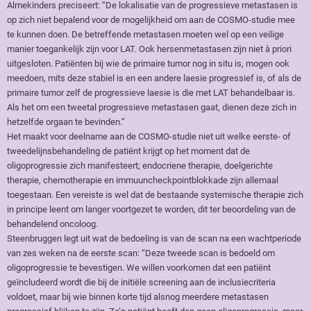
Almekinders preciseert: “De lokalisatie van de progressieve metastasen is
op zich niet bepalend voor de mogelijkheid om aan de COSMO-studie mee
te kunnen doen. De betreffende metastasen moeten wel op een veilige
manier toegankelijk zijn voor LAT. Ook hersenmetastasen zijn niet à priori
uitgesloten. Patiënten bij wie de primaire tumor nog in situ is, mogen ook
meedoen, mits deze stabiel is en een andere laesie progressief is, of als de
primaire tumor zelf de progressieve laesie is die met LAT behandelbaar is.
Als het om een tweetal progressieve metastasen gaat, dienen deze zich in
hetzelfde orgaan te bevinden.”
Het maakt voor deelname aan de COSMO-studie niet uit welke eerste- of
tweedelijnsbehandeling de patiënt krijgt op het moment dat de
oligoprogressie zich manifesteert; endocriene therapie, doelgerichte
therapie, chemotherapie en immuuncheckpointblokkade zijn allemaal
toegestaan. Een vereiste is wel dat de bestaande systemische therapie zich
in principe leent om langer voortgezet te worden, dit ter beoordeling van de
behandelend oncoloog.
Steenbruggen legt uit wat de bedoeling is van de scan na een wachtperiode
van zes weken na de eerste scan: “Deze tweede scan is bedoeld om
oligoprogressie te bevestigen. We willen voorkomen dat een patiënt
geïncludeerd wordt die bij de initiële screening aan de inclusiecriteria
voldoet, maar bij wie binnen korte tijd alsnog meerdere metastasen