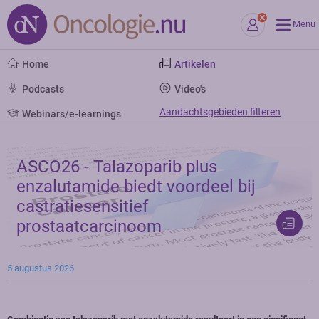
Menu
Home
Artikelen
Podcasts
Video's
Aandachtsgebieden filteren
Webinars/e-learnings
ASCO26 - Talazoparib plus
enzalutamide biedt voordeel bij
castratiesensitief
prostaatcarcinoom
5 augustus 2026