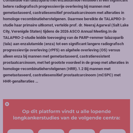
Combinatie van talazoparib met enzalutamide resulteert in een significant
betere radiografisch progressievrije overleving bij mannen met
gemetastaseerd, castratiesensitief prostaatcarcinoom met alteraties in
homologe-recombinatieherstelgenen. Daarmee bereikte de TALAPRO-3-
studie haar primaire uitkomst, vertelde prof. dr. Neeraj Agarwal (Salt Lake
City, Verenigde Staten) tijdens de 2026 ASCO Annual Meeting.In de
TALAPRO-2-studie leidde toevoeging van de PARP-remmer talazoparib
(tala) aan enzalutamide (enza) tot een significant langere radiografisch
progressievrije overleving (rPFS) en algehele overleving (OS) versus
alleen enza bij mannen met gemetastaseerd, castratieresistent
prostaatcarcinoom, met het grootste voordeel in de groep met alteraties in
homologe-recombinatieherstelgenen (HRR).1.2 Bij mannen met
gemetastaseerd, castratiesensitief prostaatcarcinoom (mCSPC) met
HHR-genalteraties …