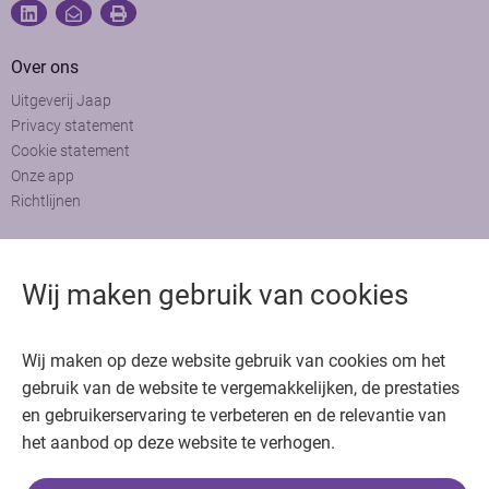
Over ons
Uitgeverij Jaap
Privacy statement
Cookie statement
Onze app
Richtlijnen
Contact
Wij maken gebruik van cookies
Adviesraad
Colofon
Adverteren
Bedankt voor het bezoeken van Oncologie.nu
Wij maken op deze website gebruik van cookies om het
gebruik van de website te vergemakkelijken, de prestaties
Krijg gratis toegang in 30 seconden of log in om verder te gaan
en gebruikerservaring te verbeteren en de relevantie van
het aanbod op deze website te verhogen.
Copyright © 2026. Uitgeverij Jaap. Alle rechten voorbehouden.