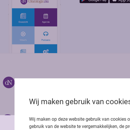
Over ons
Uitgeverij Jaap
Privacy statemen
Wij maken gebruik van cookie
Cookie statemen
Onze app
Richtlijnen
Wij maken op deze website gebruik van cookies 
gebruik van de website te vergemakkelijken, de pr