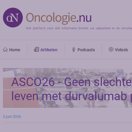
Home
Artikelen
Podcasts
Video's
ASCO26 - Geen slechter
leven met durvalumab 
2 juni 2026