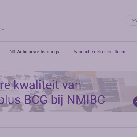
Webinars/e-learnings
Aandachtsgebieden filteren
e kwaliteit van
plus BCG bij NMIBC