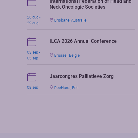
International Federation of Head and
Neck Oncologic Societies
26 aug -
Brisbane, Australië
29 aug
ILCA 2026 Annual Conference
03 sep -
Brussel, België
05 sep
Jaarcongres Palliatieve Zorg
ReeHorst, Ede
08 sep