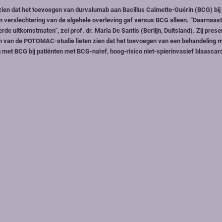
zien dat het toevoegen van durvalumab aan Bacillus Calmette-Guérin (BCG) bij
n verslechtering van de algehele overleving gaf versus BCG alleen. “Daarnaas
e uitkomstmaten”, zei prof. dr. Maria De Santis (Berlijn, Duitsland). Zij pres
en van de POTOMAC-studie lieten zien dat het toevoegen van een behandeling 
met BCG bij patiënten met BCG-naïef, hoog-risico niet-spierinvasief blaasca