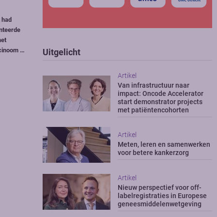
t had
enteerde
met
rcinoom …
Uitgelicht
Artikel
Van infrastructuur naar
impact: Oncode Accelerator
start demonstrator projects
met patiëntencohorten
Artikel
Meten, leren en samenwerken
voor betere kankerzorg
Artikel
Nieuw perspectief voor off-
labelregistraties in Europese
geneesmiddelenwetgeving