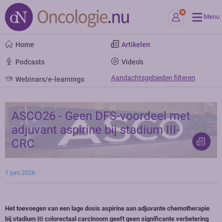
Menu
Home
Artikelen
Podcasts
Video's
Aandachtsgebieden filteren
Webinars/e-learnings
ASCO26 - Geen DFS-voordeel met
adjuvant aspirine bij stadium III-
CRC
1 juni 2026
Het toevoegen van een lage dosis aspirine aan adjuvante chemotherapie
bij stadium III colorectaal carcinoom geeft geen significante verbetering