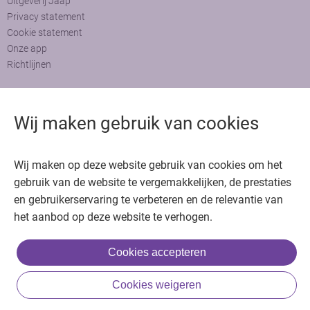
Uitgeverij Jaap
Privacy statement
Cookie statement
Onze app
Richtlijnen
Contact
Wij maken gebruik van cookies
Adviesraad
Colofon
Adverteren
Bedankt voor het bezoeken van Oncologie.nu
Wij maken op deze website gebruik van cookies om het
gebruik van de website te vergemakkelijken, de prestaties
Krijg gratis toegang in 30 seconden of log in om verder te gaan
en gebruikerservaring te verbeteren en de relevantie van
het aanbod op deze website te verhogen.
Copyright © 2026. Uitgeverij Jaap. Alle rechten voorbehouden.
Cookies accepteren
of
Cookies weigeren
Inloggen met BIG & achternaam