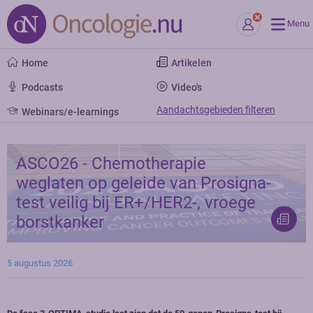
Menu
Home
Artikelen
Podcasts
Video's
Aandachtsgebieden filteren
Webinars/e-learnings
ASCO26 - Chemotherapie
weglaten op geleide van Prosigna-
test veilig bij ER+/HER2-, vroege
borstkanker
5 augustus 2026