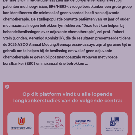
De fase 3-OPTIMA-studie laat zien dat de 50-genen-Prosigna-test bij
patiënten met hoog-risico, ER+/HER2-, vroege borstkanker een grote groep
kan identificeren die minimaal of geen voordeel heeft van adjuvante
chemotherapie. De studiepopulatie omvatte patiënten van 40 jaar of ouder
met maximaal negen betrokken lymfeklieren. “Deze test kan helpen bij
behandelbeslissingen over adjuvante chemotherapie”, zei prof. Robert
Stein (Londen, Verenigd Koninkrijk), die de resultaten presenteerde tijdens
de 2026 ASCO Annual Meeting.Genexpressie-assays zijn al geruime tijd in
gebruik om te helpen bij de beslissing om wel of geen adjuvante
chemotherapie te geven bij postmenopauzale vrouwen met vroege
borstkanker (EBC) en maximaal drie betrokken …