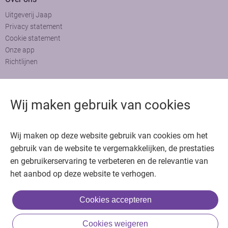
Uitgeverij Jaap
Privacy statement
Cookie statement
Onze app
Richtlijnen
Contact
Wij maken gebruik van cookies
Adviesraad
Colofon
Adverteren
Bedankt voor het bezoeken van Oncologie.nu
Wij maken op deze website gebruik van cookies om het
gebruik van de website te vergemakkelijken, de prestaties
Krijg gratis toegang in 30 seconden of log in om verder te gaan
en gebruikerservaring te verbeteren en de relevantie van
het aanbod op deze website te verhogen.
Copyright © 2026. Uitgeverij Jaap. Alle rechten voorbehouden.
Cookies accepteren
of
Cookies weigeren
Inloggen met BIG & achternaam