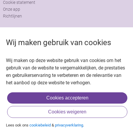
Cookie statement
Onze app
Richtlijnen
Contact
Adviesraad
Wij maken gebruik van cookies
Colofon
Adverteren
Wij maken op deze website gebruik van cookies om het
gebruik van de website te vergemakkelijken, de prestaties
en gebruikerservaring te verbeteren en de relevantie van
het aanbod op deze website te verhogen.
Copyright © 2026. Uitgeverij Jaap. Alle rechten voorbehouden.
Cookies accepteren
Cookies weigeren
Lees ook ons
cookiebeleid
&
privacyverklaring
.