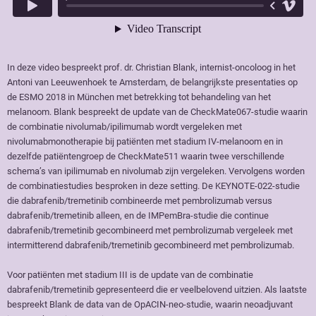
In deze video bespreekt prof. dr. Christian Blank, internist-oncoloog in het
Antoni van Leeuwenhoek te Amsterdam, de belangrijkste presentaties op
de ESMO 2018 in München met betrekking tot behandeling van het
melanoom. Blank bespreekt de update van de CheckMate067-studie waarin
de combinatie nivolumab/ipilimumab wordt vergeleken met
nivolumabmonotherapie bij patiënten met stadium IV-melanoom en in
dezelfde patiëntengroep de CheckMate511 waarin twee verschillende
schema’s van ipilimumab en nivolumab zijn vergeleken. Vervolgens worden
de combinatiestudies besproken in deze setting. De KEYNOTE-022-studie
die dabrafenib/tremetinib combineerde met pembrolizumab versus
dabrafenib/tremetinib alleen, en de IMPemBra-studie die continue
dabrafenib/tremetinib gecombineerd met pembrolizumab vergeleek met
intermitterend dabrafenib/tremetinib gecombineerd met pembrolizumab.
Voor patiënten met stadium III is de update van de combinatie
dabrafenib/tremetinib gepresenteerd die er veelbelovend uitzien. Als laatste
bespreekt Blank de data van de OpACIN-neo-studie, waarin neoadjuvant