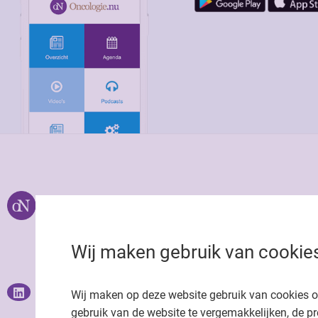
Over ons
Uitgeverij Jaap
Privacy statemen
Wij maken gebruik van cookie
Cookie statemen
Onze app
Richtlijnen
Wij maken op deze website gebruik van cookies 
gebruik van de website te vergemakkelijken, de pr