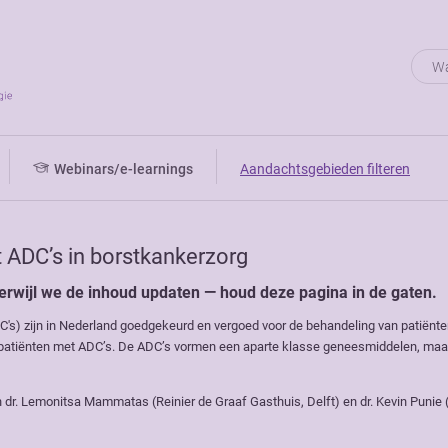
Webinars/e-learnings
Aandachtsgebieden filteren
ADC’s in borstkankerzorg
e terwijl we de inhoud updaten — houd deze pagina in de gaten.
's) zijn in Nederland goedgekeurd en vergoed voor de behandeling van patiënten
atiënten met ADC’s. De ADC’s vormen een aparte klasse geneesmiddelen, maar hu
en dr. Lemonitsa Mammatas (Reinier de Graaf Gasthuis, Delft) en dr. Kevin Puni