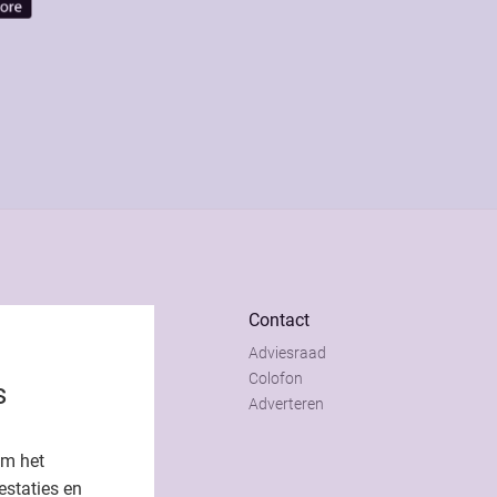
Contact
Adviesraad
t
Colofon
s
t
Adverteren
om het
estaties en