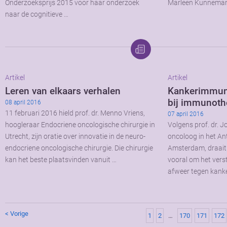
Onderzoeksprijs 2015 voor haar onderzoek
Marleen Kunnema
naar de cognitieve …
Artikel
Artikel
Leren van elkaars verhalen
Kankerimmuno
bij immunoth
08 april 2016
11 februari 2016 hield prof. dr. Menno Vriens,
07 april 2016
hoogleraar Endocriene oncologische chirurgie in
Volgens prof. dr. 
Utrecht, zijn oratie over innovatie in de neuro-
oncoloog in het A
endocriene oncologische chirurgie. Die chirurgie
Amsterdam, draait
kan het beste plaatsvinden vanuit …
vooral om het vers
afweer tegen kanker
< Vorige
1
2
…
170
171
172