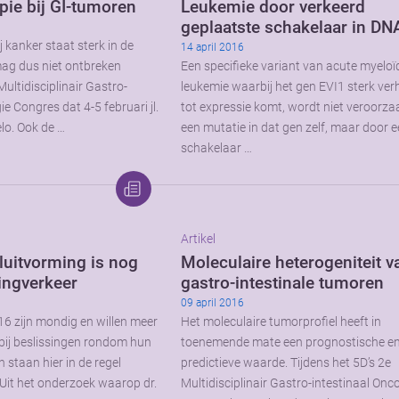
ie bij GI-tumoren
Leukemie door verkeerd
geplaatste schakelaar in DN
 kanker staat sterk in de
14 april 2016
mag dus niet ontbreken
Een specifieke variant van acute myeloï
Multidisciplinair Gastro-
leukemie waarbij het gen EVI1 sterk ve
ie Congres dat 4-5 februari jl.
tot expressie komt, wordt niet veroorza
lo. Ook de …
een mutatie in dat gen zelf, maar door 
schakelaar …
Artikel
luitvorming is nog
Moleculaire heterogeniteit v
ingverkeer
gastro-intestinale tumoren
09 april 2016
6 zijn mondig en willen meer
Het moleculaire tumorprofiel heeft in
bij beslissingen rondom hun
toenemende mate een prognostische e
 staan hier in de regel
predictieve waarde. Tijdens het 5D’s 2e
 Uit het onderzoek waarop dr.
Multidisciplinair Gastro-intestinaal Onc