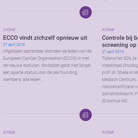
Artikel
Artikel
ECCO vindt zichzelf opnieuw uit
Controle bij 
screening op
27 april 2016
Afgelopen september stemden de leden van de
27 april 2016
European CanCer Organisation (ECCO) in met
Tijdens het 5D’s 2e 
de nieuwe statuten. Sindsdien geldt niet langer
intestinaal Oncolo
een aparte status voor de zes founding
prof. dr. Sheila K
members; alle leden …
Medisch Centrum, 
risicostratificatie
barrettslokdarm. P
(Erasmus MC, …
Artikel
Artikel