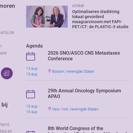
umoren
Artikel
Optimaliseren stadiëring
lokaal gevorderd
maagcarcinoom met FAPI-
PET/CT: de PLASTIC-3-studie
arbij de
Agenda
n
2026 SNO/ASCO CNS Metastases
apie.
Conference
13 aug -
Boston, Verenigde Staten
15 aug
29th Annual Oncology Symposium
APAO
 bij
13 aug -
New York, Verenigde Staten
16 aug
rland
8th World Congress of the
ijke en