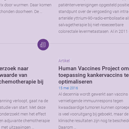
trix door wurmen. Daar komen
patiëntenverenigingen opgesteld positi
schonden doorheen. De …
standpunt over de vergoeding van intra
arteriële yttrium-90-radio-embolisatie al
salvagetherapie bij niet-reseceerbare
colorectale levermetastasen. Al in 2011
Artikel
erzoek naar
Human Vaccines Project o
waarde van
toepassing kankervaccins te
chemotherapie bij
optimaliseren
15 mei 2016
Al decennia wordt gewerkt aan vaccins 
lanning verloopt, gaat na de
vernietigende immuunrespons tegen
tudie van start. Met deze
kwaadaardige tumoren kunnen oproepe
 onderzoekt men het effect
is veel vooruitgang bij geboekt, maar de
en adjuvante chemotherapie
klinische resultaten zijn nog te bescheid
n met uitzaaiingen …
Daarom …