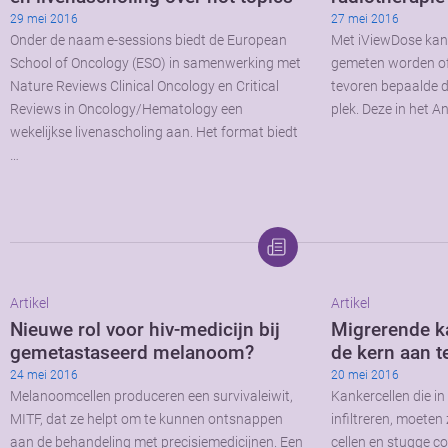
29 mei 2016
27 mei 2016
Onder de naam e-sessions biedt de European
Met iViewDose kan t
School of Oncology (ESO) in samenwerking met
gemeten worden of
Nature Reviews Clinical Oncology en Critical
tevoren bepaalde do
Reviews in Oncology/Hematology een
plek. Deze in het 
wekelijkse livenascholing aan. Het format biedt
…
Artikel
Artikel
Nieuwe rol voor hiv-medicijn bij
Migrerende ka
gemetastaseerd melanoom?
de kern aan t
24 mei 2016
20 mei 2016
Melanoomcellen produceren een survivaleiwit,
Kankercellen die i
MITF, dat ze helpt om te kunnen ontsnappen
infiltreren, moete
aan de behandeling met precisiemedicijnen. Een
cellen en stugge c