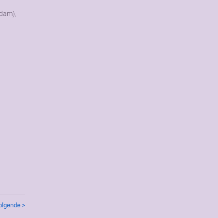
dam),
olgende >