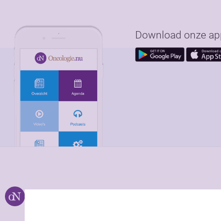
Download onze app 
Over ons
Uitgeverij Jaap