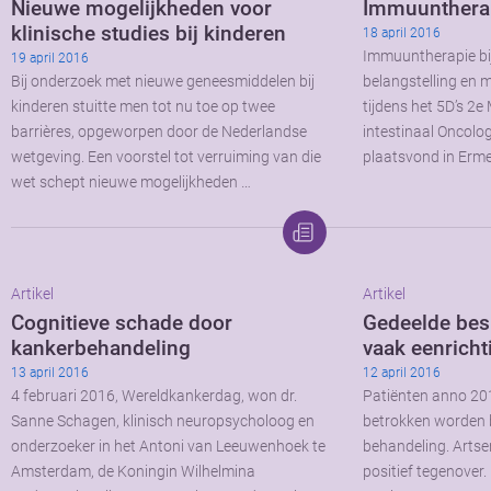
Nieuwe mogelijkheden voor
Immuuntherap
klinische studies bij kinderen
18 april 2016
Immuuntherapie bij
19 april 2016
Bij onderzoek met nieuwe geneesmiddelen bij
belangstelling en 
kinderen stuitte men tot nu toe op twee
tijdens het 5D’s 2e 
barrières, opgeworpen door de Nederlandse
intestinaal Oncolog
wetgeving. Een voorstel tot verruiming van die
plaatsvond in Erme
wet schept nieuwe mogelijkheden …
Artikel
Artikel
Cognitieve schade door
Gedeelde bes
kankerbehandeling
vaak eenricht
13 april 2016
12 april 2016
4 februari 2016, Wereldkankerdag, won dr.
Patiënten anno 201
Sanne Schagen, klinisch neuropsycholoog en
betrokken worden 
onderzoeker in het Antoni van Leeuwenhoek te
behandeling. Artsen
Amsterdam, de Koningin Wilhelmina
positief tegenover.