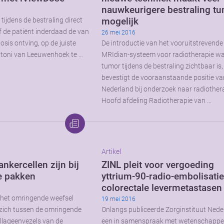
nauwkeurigere bestraling t
mogelijk
ijdens de bestraling direct
 de patiënt inderdaad de van
26 mei 2016
sis ontving, op de juiste
De introductie van het vooruitstrevende
Antoni van Leeuwenhoek te …
MRIdian-systeem voor radiotherapie wa
tumor tijdens de bestraling zichtbaar is,
bevestigt de vooraanstaande positie va
Nederland bij onderzoek naar radiother
Hoofd afdeling Radiotherapie van …
Artikel
nkercellen zijn bij
ZINL pleit voor vergoeding
e pakken
yttrium-90-radio-embolisatie
colorectale levermetastasen
n het omringende weefsel
19 mei 2016
n zich tussen de omringende
Onlangs publiceerde Zorginstituut Nede
ollageenvezels van de
een in samenspraak met wetenschappel