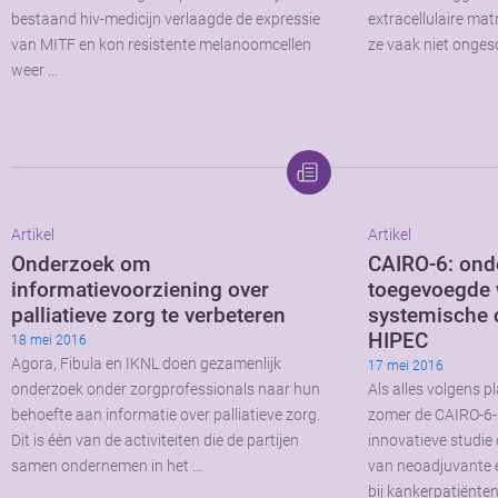
bestaand hiv-medicijn verlaagde de expressie
extracellulaire ma
van MITF en kon resistente melanoomcellen
ze vaak niet onge
weer …
Artikel
Artikel
Onderzoek om
CAIRO-6: ond
informatievoorziening over
toegevoegde 
palliatieve zorg te verbeteren
systemische 
HIPEC
18 mei 2016
Agora, Fibula en IKNL doen gezamenlijk
17 mei 2016
onderzoek onder zorgprofessionals naar hun
Als alles volgens p
behoefte aan informatie over palliatieve zorg.
zomer de CAIRO-6-s
Dit is één van de activiteiten die de partijen
innovatieve studie
samen ondernemen in het …
van neoadjuvante 
bij kankerpatiënte