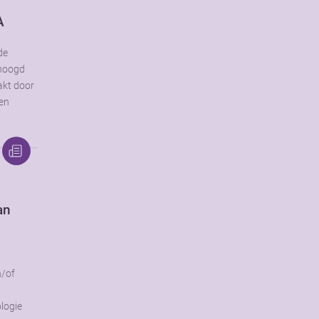
A
de
rhoogd
akt door
een
an
n/of
ologie