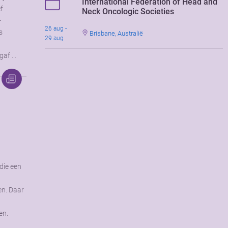
International Federation of Head and
ef
Neck Oncologic Societies
-
26 aug -
s
Brisbane, Australië
29 aug
 gaf …
m
die een
n. Daar
en.