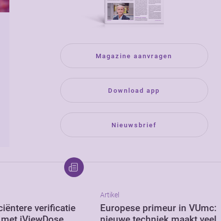
Magazine aanvragen
Download app
Nieuwsbrief
Artikel
ciëntere verificatie
Europese primeur in VUmc:
e met iViewDose
nieuwe techniek maakt veel