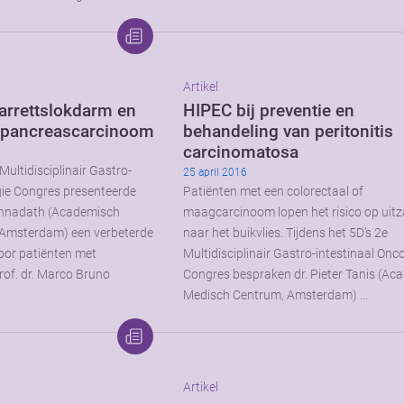
Artikel
barrettslokdarm en
HIPEC bij preventie en
 pancreascarcinoom
behandeling van peritonitis
carcinomatosa
Multidisciplinair Gastro-
25 april 2016
gie Congres presenteerde
Patiënten met een colorectaal of
rishnadath (Academisch
maagcarcinoom lopen het risico op uitz
Amsterdam) een verbeterde
naar het buikvlies. Tijdens het 5D’s 2e
 voor patiënten met
Multidisciplinair Gastro-intestinaal Onc
rof. dr. Marco Bruno
Congres bespraken dr. Pieter Tanis (Ac
Medisch Centrum, Amsterdam) …
Artikel