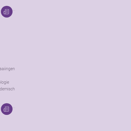
aaiingen
ologie
ademisch