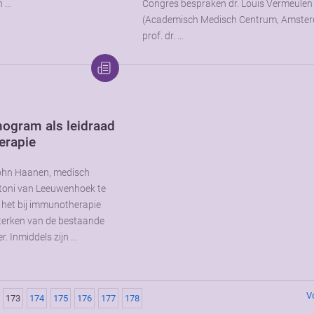
n …
Congres bespraken dr. Louis Vermeulen
(Academisch Medisch Centrum, Amster
prof. dr. …
gram als leidraad
erapie
John Haanen, medisch
ntoni van Leeuwenhoek te
 het bij immunotherapie
terken van de bestaande
. Inmiddels zijn …
V
173
174
175
176
177
178