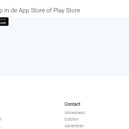
in de App Store of Play Store
Contact
Adviesraad
t
Colofon
t
Adverteren