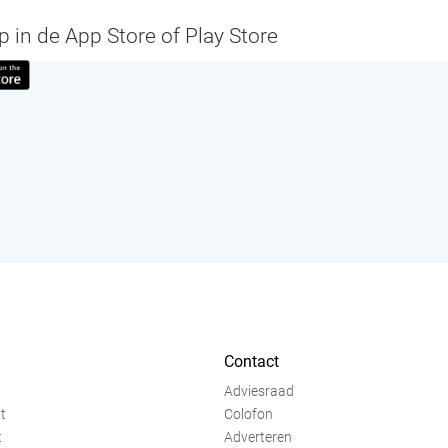
in de App Store of Play Store
Contact
Adviesraad
t
Colofon
t
Adverteren